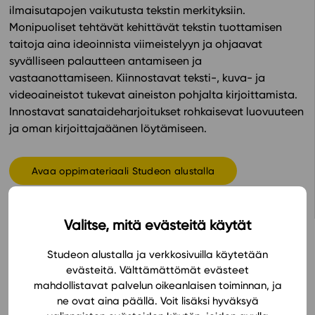
ilmaisutapojen vaikutusta tekstin merkityksiin.
Monipuoliset tehtävät kehittävät tekstin tuottamisen
In English
taitoja aina ideoinnista viimeistelyyn ja ohjaavat
syvälliseen palautteen antamiseen ja
vastaanottamiseen. Kiinnostavat teksti-, kuva- ja
videoaineistot tukevat aineiston pohjalta kirjoittamista.
Innostavat sanataideharjoitukset rohkaisevat luovuuteen
ja oman kirjoittajaäänen löytämiseen.
Avaa oppimateriaali Studeon alustalla
Valitse, mitä evästeitä käytät
Studeon alustalla ja verkkosivuilla käytetään
evästeitä. Välttämättömät evästeet
Hinnasto
mahdollistavat palvelun oikeanlaisen toiminnan, ja
ne ovat aina päällä. Voit lisäksi hyväksyä