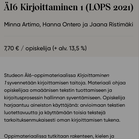
ÄI6 Kirjoittaminen 1 (LOPS 2021)
Ominaisuudet
Tapahtumakalenteri
Minna Artimo
Hanna Ontero
Jaana Ristimäki
Webinaari­tallenteet
Yhteisö
Suosittelut
7,70 € / opiskelija (+ alv. 13,5 %)
Ohjekeskus
Ohjevideot
Oppikirjailijat
Studeon
ÄI6
-oppimateriaalissa
Kirjoittaminen
Tiimi
1
syvennetään kirjoittamisen taitoja. Materiaali ohjaa
Tietoa meistä
opiskelijaa omaäänisen tekstin tuottamiseen ja
Eettiset periaatteet tekoälyn käyttöön
kirjoitusprosessin hallinnan syventämiseen. Opiskelija
harjaantuu aineiston käyttäjänä: arvioimaan tekstien
Tilaa uutiskirje
luotettavuutta ja käyttämään toisia tekstejä
Ota yhteyttä
tarkoituksenmukaisesti oman kirjoittamisen tukena.
Oppimateriaalissa tutkitaan rakenteen, kielen ja