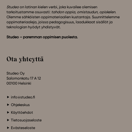
Studeo
on latinan kielen verbi, joka kuvailee olemisen
tarkoitustamme osuvasti:
tahdon oppia
,
omistaudun
,
opiskelen
.
Olemme sähköisten oppimateriaalien kustantaja. Suunnittelemme
oppimateriaaleja, joissa pedagogisuus, laadukkaat sisällöt ja
teknologian hyödyt yhdistyvät.
Studeo – paremman oppimisen puolesta.
Ota yhteyttä
Studeo Oy
Salomonkatu 17 A 12
00100 Helsinki
info@studeo.fi
Ohjekeskus
Käyttöehdot
Tietosuojaseloste
Evästeseloste