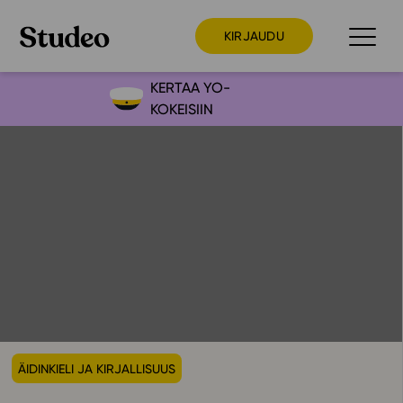
KIRJAUDU
KERTAA YO-
KOKEISIIN
Preppaaja
Opettaja
Opiskelija
Huoltaja
Kokeilutarjous
Ainstain
Alakoulu
Yläkoulu
ÄIDINKIELI JA KIRJALLISUUS
Lukio
Ajankohtaista