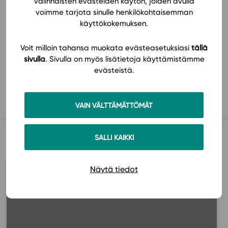
valinnaisten evästeiden käytön, joiden avulla
voimme tarjota sinulle henkilökohtaisemman
käyttökokemuksen.
Voit milloin tahansa muokata evästeasetuksiasi
tällä
sivulla
. Sivulla on myös lisätietoja käyttämistämme
Käyttöönotto
evästeistä.
VAIN VÄLTTÄMÄTTÖMÄT
Muista myös tämä
SALLI KAIKKI
Näytä tiedot