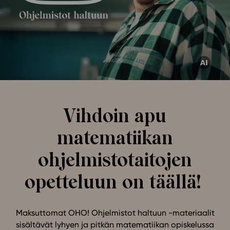
Ominaisuudet
Tapahtumakalenteri
Webinaari­tallenteet
Yhteisö
Suosittelut
Ohjekeskus
Ohjevideot
Vihdoin apu
Oppikirjailijat
Tiimi
matematiikan
Tietoa meistä
ohjelmistotaitojen
Eettiset periaatteet tekoälyn käyttöön
opetteluun on täällä!
Tilaa uutiskirje
Ota yhteyttä
Maksuttomat OHO! Ohjelmistot haltuun -materiaalit
sisältävät lyhyen ja pitkän matematiikan opiskelussa