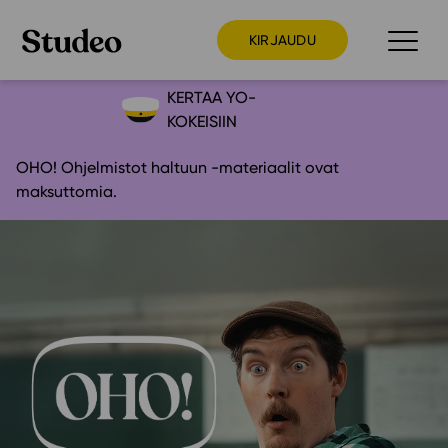
KIRJAUDU
KERTAA YO-
KOKEISIIN
Preppaaja
OHO! Ohjelmistot haltuun -materiaalit ovat
Opettaja
maksuttomia.
Opiskelija
Huoltaja
Kokeilutarjous
Ainstain
Alakoulu
Yläkoulu
Lukio
Ajankohtaista