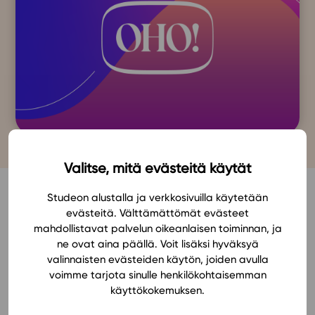
Valitse, mitä evästeitä käytät
MAB OHO! Ohjelmistot
Studeon alustalla ja verkkosivuilla käytetään
evästeitä. Välttämättömät evästeet
haltuun
mahdollistavat palvelun oikeanlaisen toiminnan, ja
ne ovat aina päällä. Voit lisäksi hyväksyä
valinnaisten evästeiden käytön, joiden avulla
Lyhyen matematiikan OHO! Ohjelmistot haltuun -
voimme tarjota sinulle henkilökohtaisemman
materiaali kokoaa yhteen lukion lyhyen
käyttökokemuksen.
matematiikan keskeiset ohjelmisto-ohjeet ja