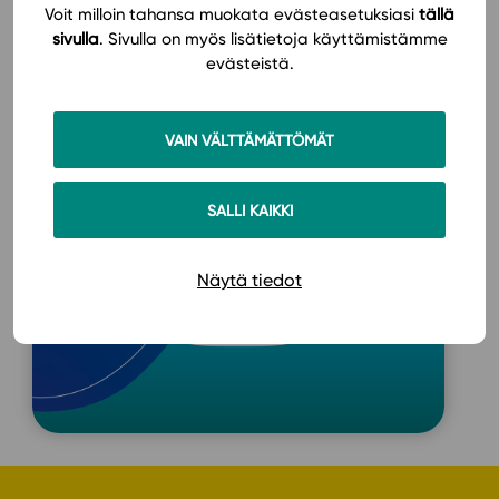
tarjoaa erinomaisen tuen ohjelmistotaitojen
Voit milloin tahansa muokata evästeasetuksiasi
tällä
saavuttamiseksi. Tutustu ja ota käyttöön!
sivulla
. Sivulla on myös lisätietoja käyttämistämme
evästeistä.
OTA KÄYTTÖÖN
VAIN VÄLTTÄMÄTTÖMÄT
SALLI KAIKKI
Näytä tiedot