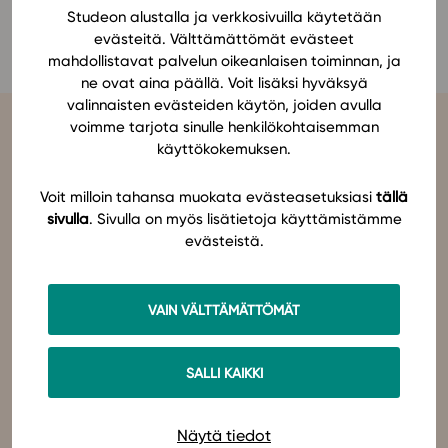
Liity Opetukeen
Studeon alustalla ja verkkosivuilla käytetään
Ominaisuudet
evästeitä. Välttämättömät evästeet
Tapahtumakalenteri
mahdollistavat palvelun oikeanlaisen toiminnan, ja
ne ovat aina päällä. Voit lisäksi hyväksyä
Webinaari­tallenteet
valinnaisten evästeiden käytön, joiden avulla
Yhteisö
voimme tarjota sinulle henkilökohtaisemman
Suosittelut
käyttökokemuksen.
Ohjekeskus
Ohjevideot
Voit milloin tahansa muokata evästeasetuksiasi
tällä
sivulla
. Sivulla on myös lisätietoja käyttämistämme
Oppikirjailijat
Studeo
on latinan kielen verbi, joka kuvailee olemisen
evästeistä.
tarkoitustamme osuvasti:
tahdon oppia
,
omistaudun
,
opiskelen
.
Tiimi
Olemme sähköisten oppimateriaalien kustantaja. Suunnittelemme
Tietoa meistä
oppimateriaaleja, joissa pedagogisuus, laadukkaat sisällöt ja
teknologian hyödyt yhdistyvät.
Eettiset periaatteet tekoälyn käyttöön
VAIN VÄLTTÄMÄTTÖMÄT
Studeo – paremman oppimisen puolesta.
Tilaa uutiskirje
SALLI KAIKKI
Ota yhteyttä
Ota yhteyttä
Näytä tiedot