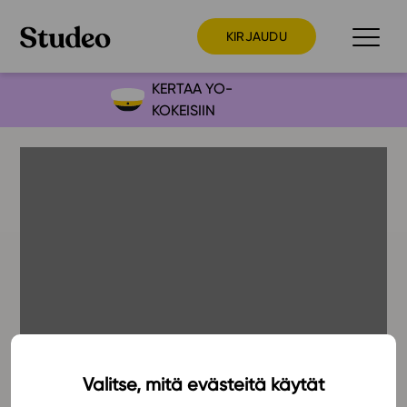
KIRJAUDU
KERTAA YO-
KOKEISIIN
Preppaaja
Opettaja
Opiskelija
Huoltaja
Kokeilutarjous
Ainstain
Alakoulu
Yläkoulu
Lukio
Valitse, mitä evästeitä käytät
Ajankohtaista