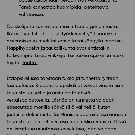
Tämä kannattaa huomioida koetehtäviä
valittaessa.
Opiskelijoita kannattaa muistuttaa ergonomiasta.
Kotona voi tulla helposti työskenneltyä huonoissa
asennoissa esimerkiksi sohvalla tai sängyllä maaten.
Happihyppelyt ja taukoliikunta ovat entistäkin
tärkeämpiä. Lisää vinkkejä itsenäisen opiskelun tueksi
löydät
täältä.
Etäopiskelussa tarvitaan tukea ja tunnetta ryhmän
läsnäolosta. Studeossa opiskelijat voivat viestiä esim.
keskustelualueilla ja arvioida tehtäviä
vertaispalautteella. Läsnäolon tunnetta voidaan
edesauttaa monilla sähköisillä välineillä, kuten
jaetuilla dokumenteilla. Monissa oppiaineissa ääneen
keskustelu on oleellinen osa oppimiskokemusta. Tässä
on listattuna muutamia sovelluksia, joita voidaan