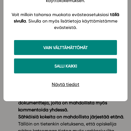
käyttökokemuksen.
Opettaja voi tiedottaa asioista ilmoitustaululla
ja auttaa siten opiskelijoita opiskelussa.
Voit milloin tahansa muokata evästeasetuksiasi
tällä
Ilmoitustaululla opettaja voi mm. ilmoittaa
sivulla
. Sivulla on myös lisätietoja käyttämistämme
opiskeltavat asiat ja niihin liittyvät tehtävät tai
evästeistä.
asettaa tavoitteita ryhmälle.
Keskustelualueen käyttö tekee opiskelusta
vuorovaikutteisempaa.
Jokaiseen osioon ja
VAIN VÄLTTÄMÄTTÖMÄT
harjoitukseen liittyy keskustelumahdollisuus.
Keskustelualueella voi esimerkiksi kysyä apua tai
SALLI KAIKKI
vinkkejä, jos ei täysin ymmärrä tehtävää. On
hyvä miettiä, mitä luokkatilanteen
vuorovaikutuksesta voisi korvata
Näytä tiedot
keskustelualueella.
Yhteiseen sisältöön voidaan tuottaa yhdessä
dokumentteja, joita on mahdollista myös
kommentoida yhdessä.
Sähköisiä kokeita on mahdollista järjestää etänä
.
Tällöin on tietenkin oletuksena, että opiskelija
pääse
katsomaan tietoa myös verkkosivuilta.