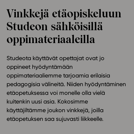
Ominaisuudet
Vinkkejä etäopiskeluun
Tapahtumakalenteri
Studeon sähköisillä
Webinaari­tallenteet
Yhteisö
oppimateriaaleilla
Suosittelut
Ohjekeskus
Studeota käyttävät opettajat ovat jo
Ohjevideot
oppineet hyödyntämään
Oppikirjailijat
oppimateriaaliemme tarjoamia erilaisia
Tiimi
pedagogisia välineitä. Niiden hyödyntäminen
Tietoa meistä
Eettiset periaatteet tekoälyn käyttöön
etäopetuksessa voi monelle olla vielä
kuitenkin uusi asia. Kokosimme
Tilaa uutiskirje
käyttäjiltämme joukon vinkkejä, joilla
Ota yhteyttä
etäopetuksen saa sujuvasti liikkeelle.