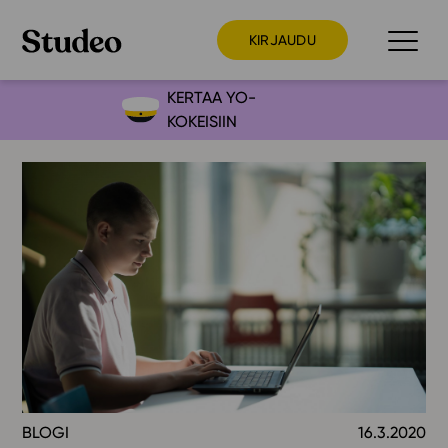
KIRJAUDU
KERTAA YO-
KOKEISIIN
Preppaaja
Opettaja
Opiskelija
Huoltaja
Kokeilutarjous
Ainstain
Alakoulu
Yläkoulu
Lukio
BLOGI
16.3.2020
Ajankohtaista