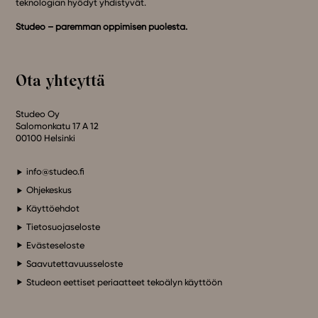
teknologian hyödyt yhdistyvät.
Studeo – paremman oppimisen puolesta.
Ota yhteyttä
Studeo Oy
Salomonkatu 17 A 12
00100 Helsinki
info@studeo.fi
Ohjekeskus
Käyttöehdot
Tietosuojaseloste
Evästeseloste
Saavutettavuusseloste
Studeon eettiset periaatteet tekoälyn käyttöön