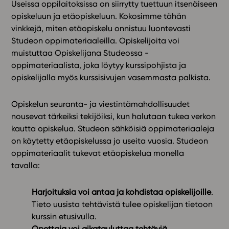
Useissa oppilaitoksissa on siirrytty tuettuun itsenäiseen
opiskeluun ja etäopiskeluun. Kokosimme tähän
In English
vinkkejä, miten etäopiskelu onnistuu luontevasti
Studeon oppimateriaaleilla. Opiskelijoita voi
muistuttaa Opiskelijana Studeossa -
oppimateriaalista, joka löytyy kurssipohjista ja
opiskelijalla myös kurssisivujen vasemmasta palkista.
Opiskelun seuranta- ja viestintämahdollisuudet
nousevat tärkeiksi tekijöiksi, kun halutaan tukea verkon
kautta opiskelua. Studeon sähköisiä oppimateriaaleja
on käytetty etäopiskelussa jo useita vuosia. Studeon
oppimateriaalit tukevat etäopiskelua monella
tavalla:
Harjoituksia voi antaa ja kohdistaa opiskelijoille
.
Tieto uusista tehtävistä tulee opiskelijan tietoon
kurssin etusivulla.
Opettaja voi aikatauluttaa tehtäviä.