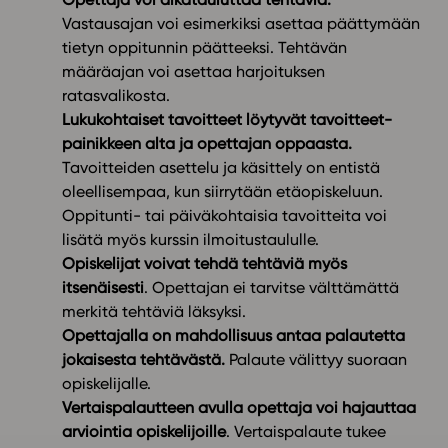
Vastausajan voi esimerkiksi asettaa päättymään
tietyn oppitunnin päätteeksi. Tehtävän
määräajan voi asettaa harjoituksen
ratasvalikosta.
Lukukohtaiset tavoitteet löytyvät tavoitteet-
painikkeen alta ja opettajan oppaasta.
Tavoitteiden asettelu ja käsittely on entistä
oleellisempaa, kun siirrytään etäopiskeluun.
Oppitunti- tai päiväkohtaisia tavoitteita voi
lisätä myös kurssin ilmoitustaululle.
Opiskelijat voivat tehdä tehtäviä myös
itsenäisesti
. Opettajan ei tarvitse välttämättä
merkitä tehtäviä läksyksi.
Opettajalla on mahdollisuus antaa palautetta
jokaisesta tehtävästä.
Palaute välittyy suoraan
opiskelijalle.
Vertaispalautteen avulla opettaja voi hajauttaa
arviointia opiskelijoille
. Vertaispalaute tukee