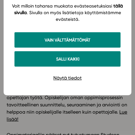
ajankohtaista materiaalia, joiden avulla kristinuskon
Voit milloin tahansa muokata evästeasetuksiasi
tällä
perusteet ja elävä nykyaika tulevat tutuiksi.
sivulla
. Sivulla on myös lisätietoja käyttämistämme
Monenlaiset yksilölliset ja yhteisölliset tehtävät
evästeistä.
tukevat opiskelijan maailmankatsomuksen
rakentumista. Ne myös kannustavat opiskelijaa
katsomusten dialogiin ja keskusteluun ajankohtaisista
VAIN VÄLTTÄMÄTTÖMÄT
kristinuskoon liittyvistä kysymyksistä.
SALLI KAIKKI
Studeon oppimateriaalien ominaisuuksien ansiosta
oppiminen tapahtuu yksilöllisesti ja
vuorovaikutuksessa toisten kanssa monenlaisten
Näytä tiedot
toiminnallisten työtapojen ja viestintäteknologian
avulla. Tekstintarkistustyökalu helpottaa ja nopeuttaa
opettajan työtä. Opiskelijan oman oppimisprosessin
tavoitteellinen suunnittelu, seuraaminen ja arviointi on
helppoa niin opiskelijalle itselleen kuin opettajalle.
Lue
lisää!
Oppimateriaaliin pääset nyt tutustumaan Studeon