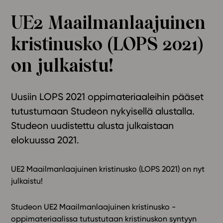
Ominaisuudet
UE2 Maailmanlaajuinen
Tapahtumakalenteri
kristinusko (LOPS 2021)
Webinaari­tallenteet
Yhteisö
on julkaistu!
Suosittelut
Ohjekeskus
Uusiin LOPS 2021 oppimateriaaleihin pääset
Ohjevideot
tutustumaan Studeon nykyisellä alustalla.
Oppikirjailijat
Studeon uudistettu alusta julkaistaan
Tiimi
elokuussa 2021.
Tietoa meistä
Eettiset periaatteet tekoälyn käyttöön
UE2 Maailmanlaajuinen kristinusko (LOPS 2021) on nyt
Tilaa uutiskirje
julkaistu!
Ota yhteyttä
Studeon UE2 Maailmanlaajuinen kristinusko -
oppimateriaalissa tutustutaan kristinuskon syntyyn