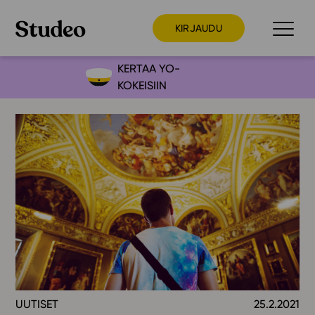
KIRJAUDU
KERTAA YO-
KOKEISIIN
Preppaaja
Opettaja
Opiskelija
Huoltaja
Kokeilutarjous
Ainstain
Alakoulu
Yläkoulu
Lukio
UUTISET
25.2.2021
Ajankohtaista