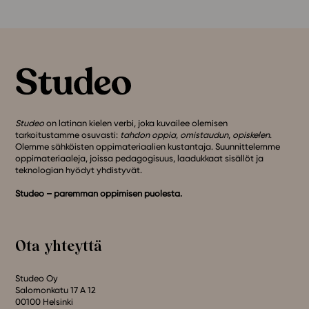
Studeo
on latinan kielen verbi, joka kuvailee olemisen
tarkoitustamme osuvasti:
tahdon oppia
,
omistaudun
,
opiskelen
.
Olemme sähköisten oppimateriaalien kustantaja. Suunnittelemme
oppimateriaaleja, joissa pedagogisuus, laadukkaat sisällöt ja
teknologian hyödyt yhdistyvät.
Studeo – paremman oppimisen puolesta.
Ota yhteyttä
Studeo Oy
Salomonkatu 17 A 12
00100 Helsinki