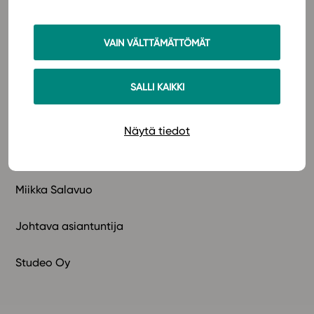
Opiskelusta muodostuu seuraavanlainen kehä:
VAIN VÄLTTÄMÄTTÖMÄT
SALLI KAIKKI
Näytä tiedot
Miikka Salavuo
Johtava asiantuntija
Studeo Oy