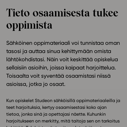
Ominaisuudet
Tieto osaamisesta tukee
Tapahtumakalenteri
oppimista
Webinaari­tallenteet
Yhteisö
Suosittelut
Sähköinen oppimateriaali voi tunnistaa oman
Ohjekeskus
tasosi ja auttaa sinua kehittymään omista
Ohjevideot
lähtökohdistasi. Näin voit keskittää opiskelua
Oppikirjailijat
sellaisiin asioihin, joissa kaipaat harjoittelua.
Tiimi
Toisaalta voit syventää osaamistasi niissä
Tietoa meistä
asioissa, jotka jo osaat.
Eettiset periaatteet tekoälyn käyttöön
Tilaa uutiskirje
Kun opiskelet Studeon sähköisillä oppimateriaaleilla ja
teet harjoituksia, kertyy osaamisestasi koko ajan
Ota yhteyttä
tietoa, jonka sinä ja opettajasi näette. Kuhunkin
harjoitukseen on merkitty, mitä taitoja sen on tarkoitus