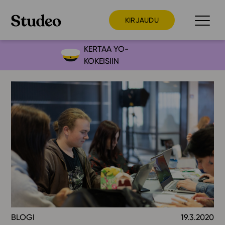
KIRJAUDU
KERTAA YO-
KOKEISIIN
Preppaaja
Opettaja
Opiskelija
Huoltaja
Kokeilutarjous
Ainstain
Alakoulu
Yläkoulu
Lukio
BLOGI
19.3.2020
Ajankohtaista