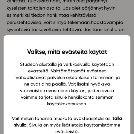
kehittää. Tuloksista näet, miten olet pärjännyt
kyseisten taitojen osalta. Jos olet pärjännyt hyvin
In English
esimerkiksi tiedon hankintaa kehittävissä
perustehtävissä, voit siirtyä tekemään haastavampia
syventäviä tai soveltavia tehtäviä. Jos taas sinulla on
haasteita esimerkiksi kielitiedossa, voit tehdä lisää
kielitietoa harjoittavia perusharjoituksia.
Valitse, mitä evästeitä käytät
Jatkuvan arvioinnin tarkoitus ei ole luoda tunnetta
Studeon alustalla ja verkkosivuilla käytetään
jatkuvasta seurannasta tai jokapäiväisistä kokeista
evästeitä. Välttämättömät evästeet
vaan kertoa, mitä kannattaa seuraavaksi opiskella ja
mahdollistavat palvelun oikeanlaisen toiminnan, ja
missä olet saavuttanut tavoitteesi. Oppimisen
ne ovat aina päällä. Voit lisäksi hyväksyä
kannalta onkin oleellista ensin pohtia, mitkä ovat
valinnaisten evästeiden käytön, joiden avulla
tavoitteet. Sen jälkeen kannattaa tarkastella, mitä jo
voimme tarjota sinulle henkilökohtaisemman
hallitset opittavasta aiheesta. Harjoitukset tarjoavat
käyttökokemuksen.
sinulle tiedon, miten olet tavoitteitasi saavuttanut.
Lopuksi voit vielä arvioida omaa osaamistasi
Voit milloin tahansa muokata evästeasetuksiasi
tällä
itsearviointilomakkeen avulla.
sivulla
. Sivulla on myös lisätietoja käyttämistämme
evästeistä.