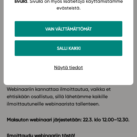
sivulla
. Sivulla on myös lisätietoja käyttämistämme
oppiaineissa.
evästeistä.
Pakettilisenssin avulla oppimateriaalien
käyttöönotto ja hankinta on vaivatonta.
Opettaminen ja opiskelu on sujuvampaa, kun
VAIN VÄLTTÄMÄTTÖMÄT
kaikki oppimateriaalit ovat samalla tutulla
alustalla!
SALLI KAIKKI
Ilmoittaudu jo tänään mukaan rehtoreille suunnattuun
webinaariin tutustumaan Studeon pakettilisenssiin,
oppimateriaalitarjontaan ja uuteen nykyaikaiseen
Näytä tiedot
alustaan!
Webinaariin kannattaa ilmoittautua, vaikka et
ehtisikään osallistua, sillä lähetämme kaikille
ilmoittautuneille webinaarista tallenteen.
Maksuton webinaari järjestetään: 22.3. klo 12.00–12.30.
Ilmoittaudu webinaariin tästä!