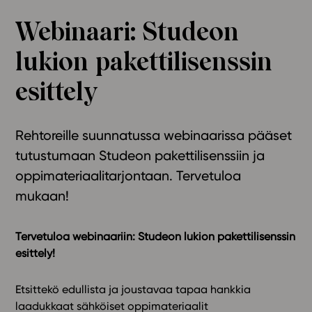
Ominaisuudet
Webinaari: Studeon
Tapahtumakalenteri
lukion pakettilisenssin
Webinaari­tallenteet
Yhteisö
esittely
Suosittelut
Ohjekeskus
Rehtoreille suunnatussa webinaarissa pääset
Ohjevideot
tutustumaan Studeon pakettilisenssiin ja
Oppikirjailijat
oppimateriaalitarjontaan. Tervetuloa
Tiimi
mukaan!
Tietoa meistä
Eettiset periaatteet tekoälyn käyttöön
Tervetuloa webinaariin: Studeon lukion pakettilisenssin
Tilaa uutiskirje
esittely!
Ota yhteyttä
Etsittekö edullista ja joustavaa tapaa hankkia
laadukkaat sähköiset oppimateriaalit