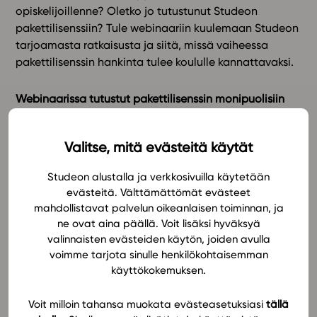
opiskelijoillenne? Oletko jo tutustunut Studeon
pakettilisenssiin? Tule webinaariin kuulemaan Studeon
In English
tarjoamasta ratkaisusta ja siitä, missä vaiheessa
pakettilisenssin hankinta tulee koululle kannattavaksi.
Webinaarissa tutustut pakettilisenssin monipuolisiin
hyötyihin:
Valitse, mitä evästeitä käytät
Pakettilisenssin hinta on 160 € / opiskelija.
Lisenssi on voimassa yhden lukuvuoden.
Studeon alustalla ja verkkosivuilla käytetään
Opiskelijalla on vapaa käyttöoikeus kaikkiin
evästeitä. Välttämättömät evästeet
Studeon lukion oppimateriaaleihin.
mahdollistavat palvelun oikeanlaisen toiminnan, ja
Opettajat voivat yhdistellä oppimateriaaleja yli
ne ovat aina päällä. Voit lisäksi hyväksyä
oppiainerajojen ja luoda niistä omia
valinnaisten evästeiden käytön, joiden avulla
opintokokonaisuuksia.
voimme tarjota sinulle henkilökohtaisemman
käyttökokemuksen.
Liittymisavaimen avulla opettajat voivat lisätä
toisia opettajia omiin opintojaksoihin, jolloin
Voit milloin tahansa muokata evästeasetuksiasi
tällä
opiskelijan edistymistä voi seurata eri