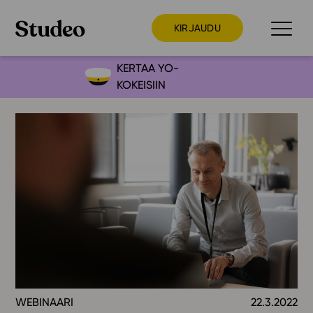
KIRJAUDU
KERTAA YO-
KOKEISIIN
Preppaaja
Opettaja
Opiskelija
Huoltaja
Kokeilutarjous
Ainstain
Alakoulu
Yläkoulu
Lukio
WEBINAARI
22.3.2022
Ajankohtaista