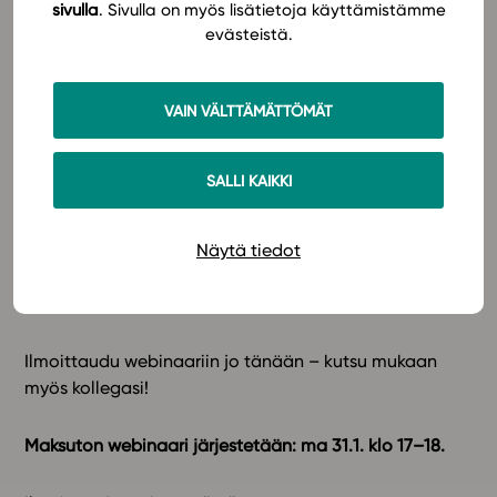
sivulla
. Sivulla on myös lisätietoja käyttämistämme
tulkintaan.
evästeistä.
Sarjan materiaalit tukevat eriyttämistä: tehtäviä
on helppo kohdistaa opiskelijan taitotason ja
tavoitteiden mukaan.
VAIN VÄLTTÄMÄTTÖMÄT
Käytössä on oppimateriaalin sisällön kattava
Abitti-koetehtäväpaketti jokaiselle
opintojaksolle.
SALLI KAIKKI
Webinaarissa voit esittää kysymyksiä sarjan tekijöille.
Näytä tiedot
Webinaariin kannattaa ilmoittautua, vaikka et
ehtisikään osallistua, sillä lähetämme kaikille
ilmoittautuneille webinaarista tallenteen.
Ilmoittaudu webinaariin jo tänään – kutsu mukaan
myös kollegasi!
Maksuton webinaari järjestetään: ma 31.1. klo 17–18.