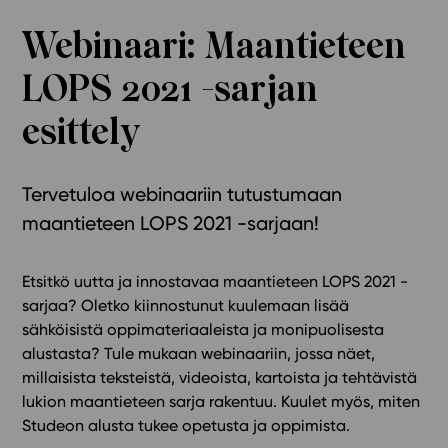
Ominaisuudet
Webinaari: Maantieteen
Tapahtumakalenteri
LOPS 2021 -sarjan
Webinaari­tallenteet
Yhteisö
esittely
Suosittelut
Ohjekeskus
Tervetuloa webinaariin tutustumaan
Ohjevideot
maantieteen LOPS 2021 -sarjaan!
Oppikirjailijat
Tiimi
Tietoa meistä
Etsitkö uutta ja innostavaa maantieteen LOPS 2021 -
sarjaa? Oletko kiinnostunut kuulemaan lisää
Eettiset periaatteet tekoälyn käyttöön
sähköisistä oppimateriaaleista ja monipuolisesta
Tilaa uutiskirje
alustasta? Tule mukaan webinaariin, jossa näet,
millaisista teksteistä, videoista, kartoista ja tehtävistä
Ota yhteyttä
lukion maantieteen sarja rakentuu. Kuulet myös, miten
Studeon alusta tukee opetusta ja oppimista.