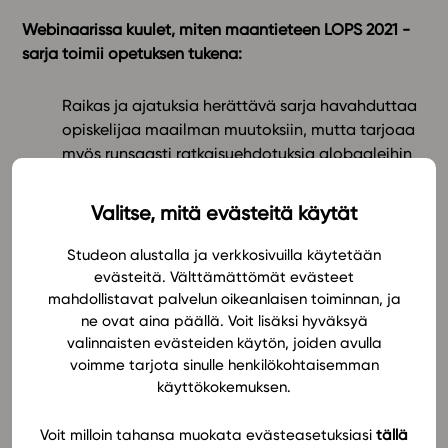
Webinaarissa kuulet, miten maantieteen LOPS 2021 -
In English
sarja toimii opetuksen tukena:
Raikas ja ajatuksia herättävä sarja havahduttaa
opiskelijaa maailman muutoksiin, mutta tarjoaa
myös runsaasti ratkaisuehdotuksia globaaleihin
ongelmiin.
Sarjan kattavat, monipuoliset ja päivittyvät
Valitse, mitä evästeitä käytät
sisällöt innostavat oppimaan.
Suuri osa kartoista ja havainnekuvista on uusittu.
Studeon alustalla ja verkkosivuilla käytetään
Lukuisat uudet konetarkisteiset perusharjoitukset
evästeitä. Välttämättömät evästeet
ja syventävät ja soveltavat tehtävät tukevat
mahdollistavat palvelun oikeanlaisen toiminnan, ja
ne ovat aina päällä. Voit lisäksi hyväksyä
oppimista. Kaikkiin tehtäviin on mallivastaukset.
valinnaisten evästeiden käytön, joiden avulla
Laaja-alainen osaaminen on tehty näkyväksi
voimme tarjota sinulle henkilökohtaisemman
luvuittain.
käyttökokemuksen.
Oppimateriaalit valmentavat ja ohjaavat
opiskelijoita ylioppilaskokeen vaatimuksiin, kuten
Voit milloin tahansa muokata evästeasetuksiasi
tällä
diagrammien tekemiseen ja geomedian