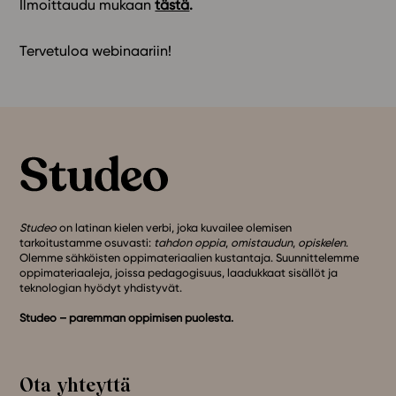
Ilmoittaudu mukaan
tästä
.
Tervetuloa webinaariin!
Studeo
on latinan kielen verbi, joka kuvailee olemisen
tarkoitustamme osuvasti:
tahdon oppia
,
omistaudun
,
opiskelen
.
Olemme sähköisten oppimateriaalien kustantaja. Suunnittelemme
oppimateriaaleja, joissa pedagogisuus, laadukkaat sisällöt ja
teknologian hyödyt yhdistyvät.
Studeo – paremman oppimisen puolesta.
Ota yhteyttä