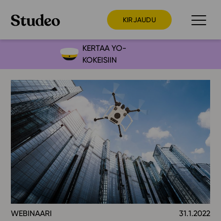
KIRJAUDU
KERTAA YO-
KOKEISIIN
Preppaaja
Opettaja
Opiskelija
Huoltaja
Kokeilutarjous
Ainstain
Alakoulu
Yläkoulu
Lukio
WEBINAARI
31.1.2022
Ajankohtaista