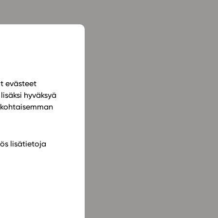
ät evästeet
lisäksi hyväksyä
ilökohtaisemman
ös lisätietoja