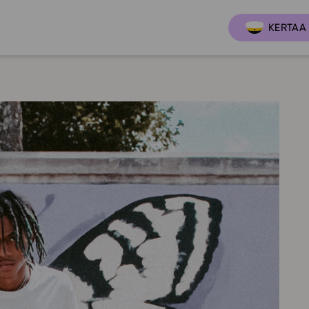
KERTAA 
Ajankoh
Lukio
Ominai
t
LOPS 2021
Tapaht
it
GLP 2021
Webinaa
ssit
Oppimateriaalit
Yhteisö
Hinnasto
Suositt
Lukion pakettilisenssi
Ohjeke
Käyttöönotto
Ohjevi
Bruksanvisning