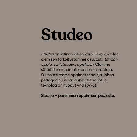
Studeo
on latinan kielen verbi, joka kuvailee
olemisen tarkoitustamme osuvasti:
tahdon
oppia
,
omistaudun
,
opiskelen
. Olemme
sähköisten oppimateriaalien kustantaja.
Suunnittelemme oppimateriaaleja, joissa
pedagogisuus, laadukkaat sisällöt ja
teknologian hyödyt yhdistyvät.
Studeo – paremman oppimisen puolesta.