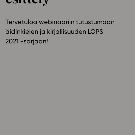
ailijat
Tervetuloa webinaariin tutustumaan
meistä
äidinkielen ja kirjallisuuden LOPS
t periaatteet
2021 -sarjaan!
n käyttöön