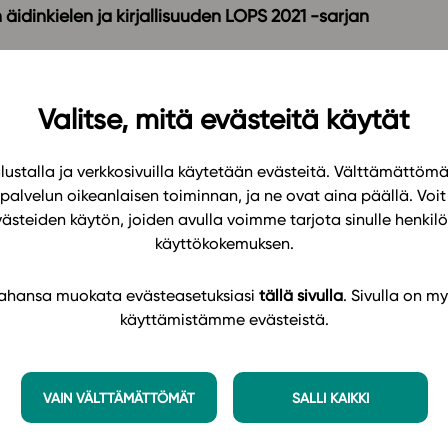
äidinkielen ja kirjallisuuden LOPS 2021 -sarjan
ajeja, joita sekä tulkitaan että tuotetaan itse.
Valitse, mitä evästeitä käytät
kit, jotka ovat aina ajan tasalla, takaavat
ustalla ja verkkosivuilla käytetään evästeitä. Välttämättöm
sa kielitiedosta ja tehtävistä on suunnattu
palvelun oikeanlaisen toiminnan, ja ne ovat aina päällä. Voit 
västeiden käytön, joiden avulla voimme tarjota sinulle henk
iolaisten kanssa kuvattuja videoita, jotka
käyttökokemuksen.
ittävät asiasisältöjä ja tuovat ne lähelle nuorten
 tahansa muokata evästeasetuksiasi
tällä sivulla
. Sivulla on my
 opiskelijaa oppimaan.
käyttämistämme evästeistä.
iä sekä konetarkisteisia tehtäviä. Tehtävissä on
nalyysia sekä niiden tuottamista.
äviä on helppo kohdistaa opiskelijan taitotason ja
VAIN VÄLTTÄMÄTTÖMÄT
SALLI KAIKKI