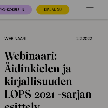
YO-KOKEISIIN
KIRJAUDU
WEBINAARI
2.2.2022
taista
Tilaa uutiskirje
suudet
Webinaari:
Ota yhteyttä
umakalenteri
Äidinkielen ja
ri­tallenteet
In English
kirjallisuuden
elut
LOPS 2021 -sarjan
skus
esittely
deot