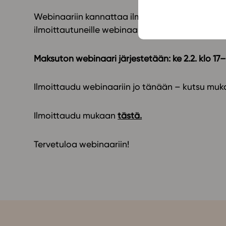
Webinaariin kannattaa ilmoittautua, vaikka et eh
ilmoittautuneille webinaarista tallenteen. Webin
Maksuton webinaari järjestetään: ke 2.2. klo 17–
Ilmoittaudu webinaariin jo tänään – kutsu muk
Ilmoittaudu mukaan
tästä.
Tervetuloa webinaariin!