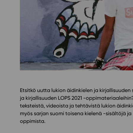
Yläkoulu
KIRJAUDU
Oppiainesarja
Oppimateriaal
Yläkoulun lisen
Hinnasto
Käyttöönotto
Tilaa
Etsitkö uutta lukion äidinkielen ja kirjallisuude
ja kirjallisuuden LOPS 2021 -oppimateriaaleihin
teksteistä, videoista ja tehtävistä lukion äidink
myös sarjan suomi toisena kielenä -sisältöjä ja
oppimista.