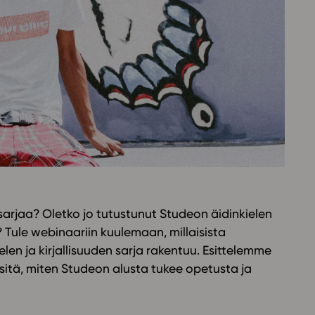
Oppikirj
Tilaa
t
Tiimi
it
Tietoa 
ssit
Eettise
tekoäly
n sarjaa? Oletko jo tutustunut Studeon äidinkielen
? Tule webinaariin kuulemaan, millaisista
ielen ja kirjallisuuden sarja rakentuu. Esittelemme
 sitä, miten Studeon alusta tukee opetusta ja