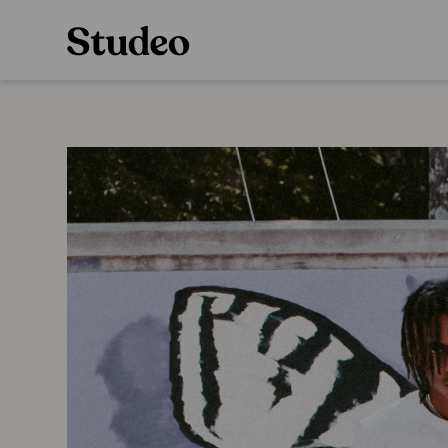
Preppaaja
Alakoulu
Oppiainesarja
Opettaja
Oppimateriaal
Opiskelija
Alakoulun lisen
Huoltaja
Hinnasto
Kokeilutarjous
Käyttöönotto
Tilaa
Ainstain