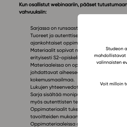
Kun osallistut webinaariin, pääset tutustumaan 
vahvuuksiin:
Sarjassa on runsaasti monimuotoisia tekstil
Tuoreet ja autenttiset tekstinäytteet ja lin
ajankohtaiset oppimateriaalit.
Studeon al
Materiaalit sopivat myös S2-opetukseen: o
mahdollistavat 
erityisesti S2-opiskelijoille.
valinnaisten e
Materiaaleissa on oppimaan innostavia luk
johdattavat aiheeseen, opastavat tai elävö
kokemusmaailmaa.
Voit milloin
Lukujen yhteenvedot ja sanastot auttavat
Sarja sisältää monipuolisia kirjoitustehtäv
myös autenttisten tekstien tutkimista ja a
Oppimateriaalit tukevat eriyttämistä: teht
tavoitteiden mukaan.
Oppimateriaaleissa on Abitti-kokeet.