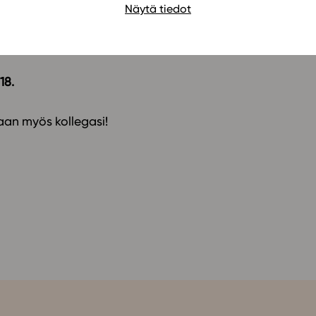
Näytä tiedot
tisikään osallistua, sillä lähetämme kaikille
aarissa voit esittää kysymyksiä sarjan tekijöille.
18.
aan myös kollegasi!