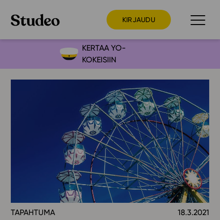
KIRJAUDU
KERTAA YO-
KOKEISIIN
Preppaaja
Opettaja
Opiskelija
Huoltaja
Kokeilutarjous
Ainstain
Alakoulu
Yläkoulu
Lukio
TAPAHTUMA
18.3.2021
Ajankohtaista