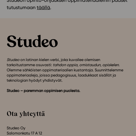
Studeon opinto-ohjauksen oppimateriaaleihin pääset
tutustumaan
täällä
.
Studeo
on latinan kielen verbi, joka kuvailee olemisen
tarkoitustamme osuvasti:
tahdon oppia
,
omistaudun
,
opiskelen
.
Olemme sähköisten oppimateriaalien kustantaja. Suunnittelemme
oppimateriaaleja, joissa pedagogisuus, laadukkaat sisällöt ja
teknologian hyödyt yhdistyvät.
Studeo – paremman oppimisen puolesta.
Ota yhteyttä
Studeo Oy
Salomonkatu 17 A 12