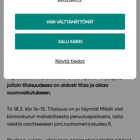
evästeistä.
Parhaat kollegoiden jakamat vinkit
Tule kuulemaan kirjailijoiden ja muiden käyttäjien
VAIN VÄLTTÄMÄTTÖMÄT
vinkkejä sekä halutessasi jakamaan omia
kokemuksiasi. Etätapaamisessa sinulla on
mahdollisuus esittää kysymyksiä Johannalle ja Kukalle
SALLI KAIKKI
sekä muille osallistujille. Tapaamiseen ovat
tervetulleita niin kokeneet Studeon käyttäjät kuin
Näytä tiedot
aloittelijatkin!
Tapaamisen maksimikoko on 30 opinto-ohjaajaa,
jolloin tilaisuudessa on aidosti tilaa ja aikaa
vuorovaikutukseen.
To 18.3. klo 14-15. Tilaisuus on jo täynnä! Mikäli olet
kiinnostunut mahdollisesta peruutuspaikasta, laita
viestiä osoitteeseen
jani.ruohomeri@studeo.fi
.