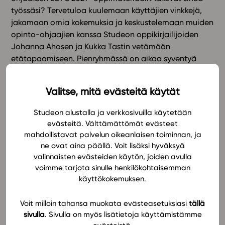
työssäsi? Tervetuloa kuulemaan käyttäjien vinkkejä,
In English
jakamaan omia kokemuksia ja keskustelemaan muiden
opinto-ohjaajien kanssa Studeon oppikirjailijoiden
Johanna Ahosen ja Kukka Tastin vetämään
etätapaamiseen. Pienryhmässä on aikaa syventyä
keskustelemaan opinto-ohjauksen oppimateriaaleihin
ja käyttöön liittyviin kysymyksiin. Mitä sinä haluaisit
Valitse, mitä evästeitä käytät
kysyä kollegoiltasi?
Studeon alustalla ja verkkosivuilla käytetään
Pienryhmän etätapaamisessa keskustelemme mm.
evästeitä. Välttämättömät evästeet
seuraavista aiheista:
mahdollistavat palvelun oikeanlaisen toiminnan, ja
ne ovat aina päällä. Voit lisäksi hyväksyä
valinnaisten evästeiden käytön, joiden avulla
Miten Studeon lukion opinto-ohjauksen
voimme tarjota sinulle henkilökohtaisemman
oppimateriaalia voi hyödyntää oppitunneilla,
käyttökokemuksen.
ryhmänohjauksessa ja henkilökohtaisessa
ohjauksessa?
Voit milloin tahansa muokata evästeasetuksiasi
tällä
Millaisia erilaisia tapoja oppituntien pitämiseen
sivulla
. Sivulla on myös lisätietoja käyttämistämme
löytyy?