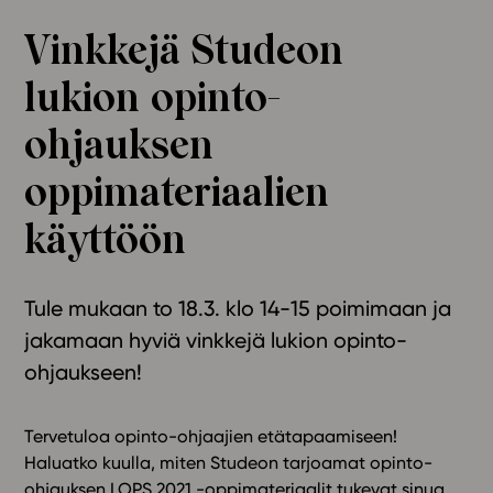
Ominaisuudet
Vinkkejä Studeon
Tapahtumakalenteri
lukion opinto-
Webinaari­tallenteet
Yhteisö
ohjauksen
Suosittelut
oppimateriaalien
Ohjekeskus
Ohjevideot
käyttöön
Oppikirjailijat
Tiimi
Tule mukaan to 18.3. klo 14-15 poimimaan ja
Tietoa meistä
jakamaan hyviä vinkkejä lukion opinto-
Eettiset periaatteet tekoälyn käyttöön
ohjaukseen!
Tilaa uutiskirje
Ota yhteyttä
Tervetuloa opinto-ohjaajien etätapaamiseen!
Haluatko kuulla, miten Studeon tarjoamat opinto-
ohjauksen LOPS 2021 -oppimateriaalit tukevat sinua