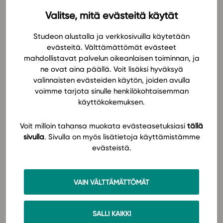
sarjan oppikirjailija Lea Linna.
Valitse, mitä evästeitä käytät
In English
Osallistumalla webinaariin
Studeon alustalla ja verkkosivuilla käytetään
evästeitä. Välttämättömät evästeet
opit, miten voit tukea fysiikan oppimista ja
mahdollistavat palvelun oikeanlaisen toiminnan, ja
tiedon rakentumista Studeon lukion fysiikan
ne ovat aina päällä. Voit lisäksi hyväksyä
oppimateriaalien ja alustan avulla
valinnaisten evästeiden käytön, joiden avulla
kuulet, miten materiaali tukee kokeellisuutta ja
voimme tarjota sinulle henkilökohtaisemman
käyttökokemuksen.
millaisia ilmiöiden ymmärtämistä tukevia
tehtäviä materiaaliin sisältyy
Voit milloin tahansa muokata evästeasetuksiasi
tällä
opit, miten voit hyödyntää Studeon alustan
sivulla
. Sivulla on myös lisätietoja käyttämistämme
monipuolisia mahdollisuuksia esimerkiksi
evästeistä.
opiskelijoiden etenemisen seurannassa
saat tietoa Studeon fysiikan kertausmateriaalin
sisällöistä ja sen tarjoamista mahdollisuuksista.
VAIN VÄLTTÄMÄTTÖMÄT
Webinaarissa sinulla on myös hyvä tilaisuus esittää
kysymyksiä Studeon asiantuntijoille ja tekijäryhmälle.
SALLI KAIKKI
Webinaarin esittelyosuus tallennetaan ja tallenne