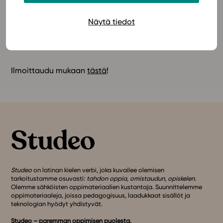
lähetetään kaikille ilmoittautuneille tapahtuman
jälkeen.
Näytä tiedot
Nähdään webinaarissa!
Ilmoittaudu mukaan
tästä
!
Studeo
on latinan kielen verbi, joka kuvailee olemisen
tarkoitustamme osuvasti:
tahdon oppia
,
omistaudun
,
opiskelen
.
Olemme sähköisten oppimateriaalien kustantaja. Suunnittelemme
oppimateriaaleja, joissa pedagogisuus, laadukkaat sisällöt ja
teknologian hyödyt yhdistyvät.
Studeo – paremman oppimisen puolesta.