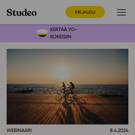
KIRJAUDU
KERTAA YO-
KOKEISIIN
Preppaaja
Opettaja
Opiskelija
Huoltaja
Kokeilutarjous
Ainstain
Alakoulu
Yläkoulu
Lukio
WEBINAARI
8.4.2024
Ajankohtaista