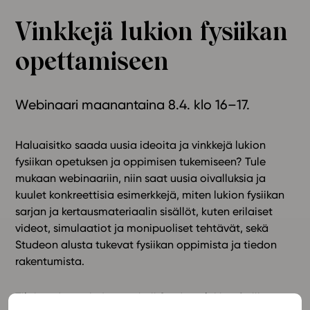
Ominaisuudet
Vinkkejä lukion fysiikan
Tapahtumakalenteri
opettamiseen
Webinaari­tallenteet
Yhteisö
Suosittelut
Webinaari maanantaina 8.4. klo 16–17.
Ohjekeskus
Ohjevideot
Haluaisitko saada uusia ideoita ja vinkkejä lukion
Oppikirjailijat
fysiikan opetuksen ja oppimisen tukemiseen? Tule
Tiimi
mukaan webinaariin, niin saat uusia oivalluksia ja
Tietoa meistä
kuulet konkreettisia esimerkkejä, miten lukion fysiikan
sarjan ja kertausmateriaalin sisällöt, kuten erilaiset
Eettiset periaatteet tekoälyn käyttöön
videot, simulaatiot ja monipuoliset tehtävät, sekä
Tilaa uutiskirje
Studeon alusta tukevat fysiikan oppimista ja tiedon
rakentumista.
Ota yhteyttä
Tilaisuuden puhujana toimii Studeon lukion fysiikan