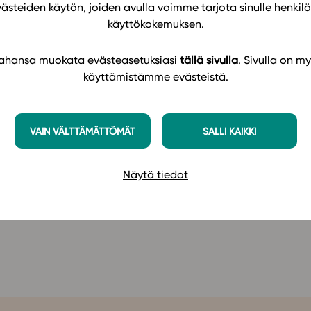
västeiden käytön, joiden avulla voimme tarjota sinulle henk
yy tärkeimpään – opettamiseen ja opiskelijan
käyttökokemuksen.
set tutustumaan alustamme monipuolisiin
utettavuustyökaluja, erilaisia
 tahansa muokata evästeasetuksiasi
tällä sivulla
. Sivulla on my
ja, joiden avulla voit muokata
käyttämistämme evästeistä.
i. Kuulet esimerkkejä ja saat vinkkejä niin
eriyttämiseen kuin arviointiinkin.
VAIN VÄLTTÄMÄTTÖMÄT
SALLI KAIKKI
ettajille ja rehtoreille, jotka ovat kiinnostuneita
sessa. Tervetuloa mukaan kuuntelemaan ja
Näytä tiedot