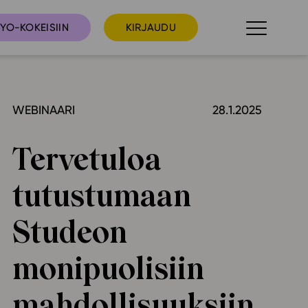
YO-KOKEISIIN
KIRJAUDU
WEBINAARI
28.1.2025
taista
Tilaa uutiskirje
suudet
Tervetuloa
Ota yhteyttä
umakalenteri
tutustumaan
ri­tallenteet
In English
Studeon
elut
monipuolisiin
skus
mahdollisuuksiin
deot