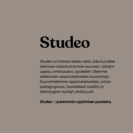
Studeo
on latinan kielen verbi, joka kuvailee
olemisen tarkoitustamme osuvasti:
tahdon
oppia
,
omistaudun
,
opiskelen
. Olemme
sähköisten oppimateriaalien kustantaja.
Suunnittelemme oppimateriaaleja, joissa
pedagogisuus, laadukkaat sisällöt ja
teknologian hyödyt yhdistyvät.
Studeo – paremman oppimisen puolesta.