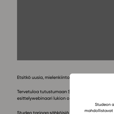
Yläkoulu
KIRJAUDU
Oppiainesarja
Oppimateriaal
Yläkoulun lisen
Hinnasto
Käyttöönotto
Tilaa
Etsitkö uusia, mielenkiintoisia ja ajantasaisia 
Tervetuloa tutustumaan Studeon mahdollisuuksi
esittelywebinaari lukion opettajille järjestetään t
Studeon al
mahdollistavat 
Studeo tarjoaa sähköisiä oppimateriaaleja, jotk