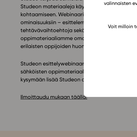
valinnaisten e
Studeon materiaaleja käyttämällä aikasi sääst
kohtaamiseen. Webinaariin osallistumalla pää
ominaisuuksiin – esittelemme muun muassa saav
Voit milloin
tehtävävaihtoehtoja sekä monipuolisia toiminto
oppimateriaaliamme omaan opetukseesi sopivaks
erilaisten oppijoiden huomioimiseen, opetuksen 
Studeon esittelywebinaari sopii kaikille lukion op
sähköisten oppimateriaalien hyödyistä opetuk
kysymään lisää Studeon asiantuntijoilta!
Ilmoittaudu mukaan täällä!