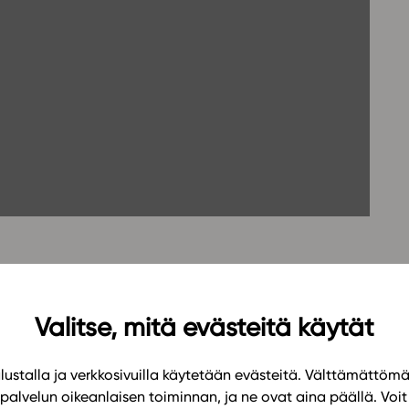
Oppikirj
Tilaa
t
Tiimi
it
Tietoa 
ssit
Eettise
tekoäly
oppimateriaaleja lukioon?
Valitse, mitä evästeitä käytät
in asiantuntijoiden opastuksella:
iistaina 28.1. klo 16–16.45.
ustalla ja verkkosivuilla käytetään evästeitä. Välttämättöm
palvelun oikeanlaisen toiminnan, ja ne ovat aina päällä. Voit 
a helpottavat työtäsi ja motivoivat opiskelijoita.