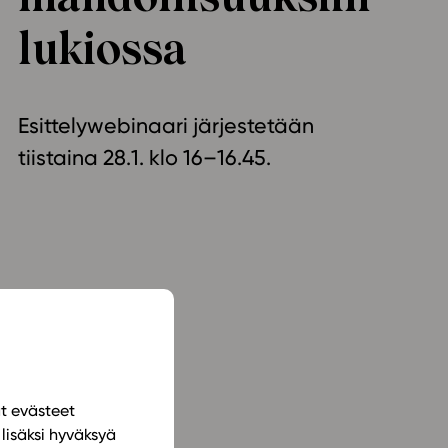
ailijat
lukiossa
meistä
Esittelywebinaari järjestetään
t periaatteet
n käyttöön
tiistaina 28.1. klo 16–16.45.
ät evästeet
lisäksi hyväksyä