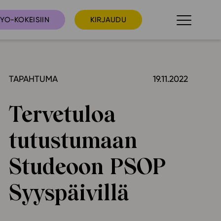
YO-KOKEISIIN
KIRJAUDU
TAPAHTUMA
19.11.2022
taista
Tilaa uutiskirje
suudet
Tervetuloa
Ota yhteyttä
umakalenteri
tutustumaan
ri­tallenteet
In English
Studeoon PSOP
elut
Syyspäivillä
skus
deot