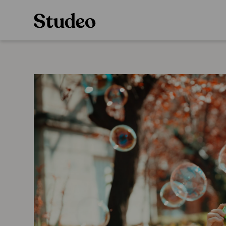
Preppaaja
Alakoulu
Oppiainesarja
Opettaja
Oppimateriaal
Opiskelija
Alakoulun lisen
Huoltaja
Hinnasto
Kokeilutarjous
Käyttöönotto
Tilaa
Ainstain