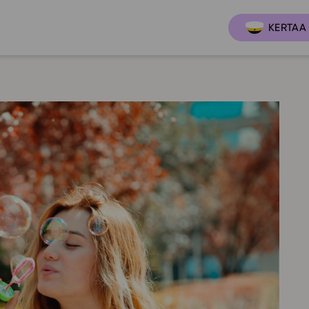
KERTAA 
Ajankoh
Lukio
Ominai
t
LOPS 2021
Tapaht
it
GLP 2021
Webinaa
ssit
Oppimateriaalit
Yhteisö
Hinnasto
Suositt
Lukion pakettilisenssi
Ohjeke
Käyttöönotto
Ohjevi
Bruksanvisning