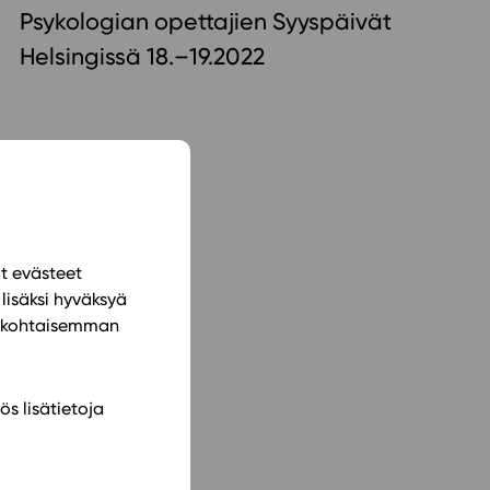
Psykologian opettajien Syyspäivät
ailijat
Helsingissä 18.–19.2022
meistä
t periaatteet
n käyttöön
ät evästeet
lisäksi hyväksyä
ilökohtaisemman
ös lisätietoja