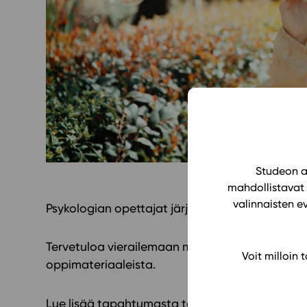
Yläkoulu
KIRJAUDU
Oppiainesarja
Oppimateriaal
Yläkoulun lisen
Hinnasto
Käyttöönotto
Tilaa
Studeon al
mahdollistavat 
valinnaisten e
Psykologian opettajat järjestävät Syyspäivät 18.
Tervetuloa vierailemaan messuosastollamme ja
Voit milloin
oppimateriaaleista.
Lue lisää tapahtumasta
täältä
!