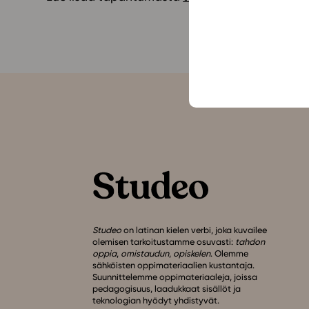
Studeo
on latinan kielen verbi, joka kuvailee
olemisen tarkoitustamme osuvasti:
tahdon
oppia
,
omistaudun
,
opiskelen
. Olemme
sähköisten oppimateriaalien kustantaja.
Suunnittelemme oppimateriaaleja, joissa
pedagogisuus, laadukkaat sisällöt ja
teknologian hyödyt yhdistyvät.