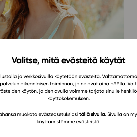
Oppikirj
Tilaa
t
Tiimi
it
Tietoa 
ssit
Eettise
tekoäly
Valitse, mitä evästeitä käytät
ustalla ja verkkosivuilla käytetään evästeitä. Välttämättöm
palvelun oikeanlaisen toiminnan, ja ne ovat aina päällä. Voit 
västeiden käytön, joiden avulla voimme tarjota sinulle henk
-19.11.2022 Helsingissä.
käyttökokemuksen.
 keskustelemaan Studeon tarjoamista sähköisistä
 tahansa muokata evästeasetuksiasi
tällä sivulla
. Sivulla on my
käyttämistämme evästeistä.