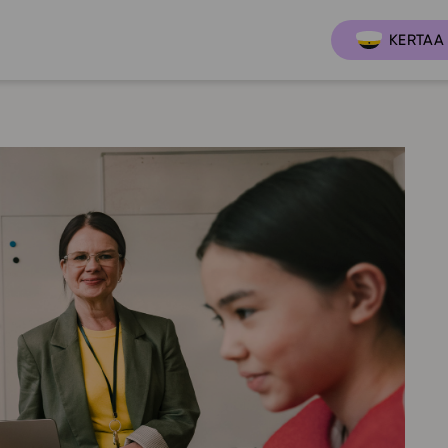
KERTAA 
Ajankoh
Lukio
Ominai
t
LOPS 2021
Tapaht
it
GLP 2021
Webinaa
ssit
Oppimateriaalit
Yhteisö
Hinnasto
Suositt
Lukion pakettilisenssi
Ohjeke
Käyttöönotto
Ohjevi
Bruksanvisning