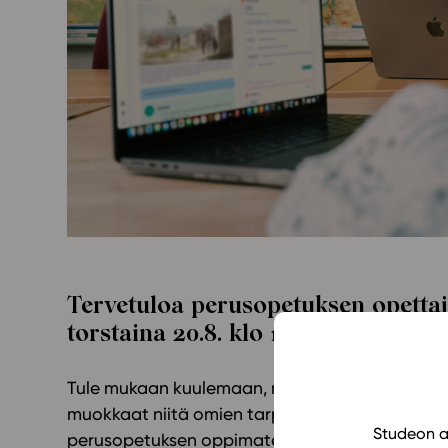
Yläkoulu
KIRJAUDU
Oppiainesarja
Oppimateriaal
Yläkoulun lisen
Hinnasto
Käyttöönotto
Tilaa
Tervetuloa perusopetuksen opettaj
torstaina 20.8. klo 15–15.45
!
Tule mukaan kuulemaan, miten käytät Studeon
muokkaat niitä omien tarpeidesi mukaan. Webina
Studeon al
perusopetuksen oppimateriaalien käyttäjille, 