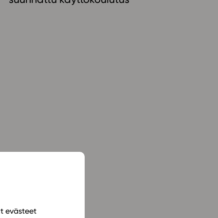
ailijat
meistä
t periaatteet
n käyttöön
ät evästeet