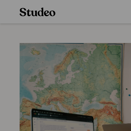
Preppaaja
Alakoulu
Oppiainesarja
Opettaja
Oppimateriaal
Opiskelija
Alakoulun lisen
Huoltaja
Hinnasto
Kokeilutarjous
Käyttöönotto
Tilaa
Ainstain