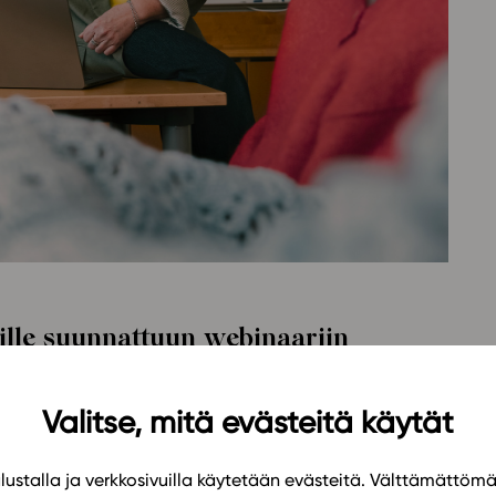
Oppikirj
Tilaa
t
Tiimi
it
Tietoa 
ssit
Eettise
tekoäly
ille suunnattuun webinaariin
Valitse, mitä evästeitä käytät
 oppimateriaaleja omassa opetuksessasi ja
ari on suunnattu ensisijaisesti uusille
ustalla ja verkkosivuilla käytetään evästeitä. Välttämättöm
mutta mukaan voi tulla käyttökokemuksesta