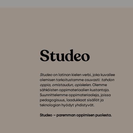
Studeo
on latinan kielen verbi, joka kuvailee
olemisen tarkoitustamme osuvasti:
tahdon
oppia
,
omistaudun
,
opiskelen
. Olemme
sähköisten oppimateriaalien kustantaja.
Suunnittelemme oppimateriaaleja, joissa
pedagogisuus, laadukkaat sisällöt ja
teknologian hyödyt yhdistyvät.
Studeo – paremman oppimisen puolesta.