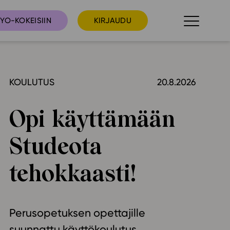
YO-KOKEISIIN
KIRJAUDU
KOULUTUS
20.8.2026
taista
Tilaa uutiskirje
suudet
Opi käyttämään
Ota yhteyttä
umakalenteri
Studeota
ri­tallenteet
In English
tehokkaasti!
elut
skus
Perusopetuksen opettajille
deot
suunnattu käyttökoulutus