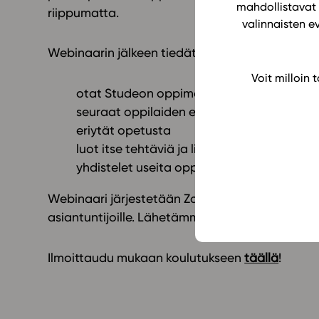
mahdollistavat 
riippumatta.
valinnaisten e
Webinaarin jälkeen tiedät, miten
Voit milloin
otat Studeon oppimateriaalit käyttöön o
seuraat oppilaiden edistymistä ja annat 
eriytät opetusta
luot itse tehtäviä ja lisäät omaa sisältöä
yhdistelet useita oppimateriaaleja kokonai
Webinaari järjestetään Zoomilla ja lopuksi on 
asiantuntijoille. Lähetämme tallenteen kaikille 
Ilmoittaudu mukaan koulutukseen
täällä
!