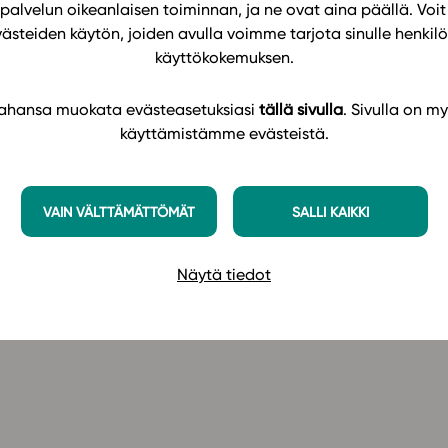
palvelun oikeanlaisen toiminnan, ja ne ovat aina päällä. Voit 
västeiden käytön, joiden avulla voimme tarjota sinulle henk
käyttökokemuksen.
 tahansa muokata evästeasetuksiasi
tällä sivulla
. Sivulla on my
massa opetuksessasi
käyttämistämme evästeistä.
palautetta
VAIN VÄLTTÄMÄTTÖMÄT
SALLI KAIKKI
suuksiksi.
Näytä tiedot
mahdollisuus esittää kysymyksiä Studeon
ilmoittautuneille webinaarin jälkeen.