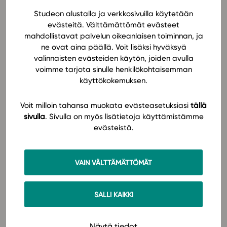
ensisijaisesti uusille lukion oppimateriaalien käyttäjille,
Studeon alustalla ja verkkosivuilla käytetään
mutta mukaan voi tulla käyttökokemuksesta
In English
evästeitä. Välttämättömät evästeet
riippumatta.
mahdollistavat palvelun oikeanlaisen toiminnan, ja
ne ovat aina päällä. Voit lisäksi hyväksyä
Webinaarin jälkeen tiedät, miten
valinnaisten evästeiden käytön, joiden avulla
voimme tarjota sinulle henkilökohtaisemman
käyttökokemuksen.
otat Studeon oppimateriaalit käyttöön omassa
opetuksessasi
Voit milloin tahansa muokata evästeasetuksiasi
tällä
seuraat opiskelijoiden edistymistä ja annat
sivulla
. Sivulla on myös lisätietoja käyttämistämme
palautetta
evästeistä.
voit eriyttää opetusta
voit muokata ja täydentää oppimateriaaleja
tekoäly tukee oppimista Studeon
VAIN VÄLTTÄMÄTTÖMÄT
oppimateriaaleissa.
Webinaari järjestetään Zoomilla ja lopuksi on
SALLI KAIKKI
mahdollisuus esittää kysymyksiä Studeon
asiantuntijoille. Lähetämme tallenteen kaikille
Näytä tiedot
ilmoittautuneille webinaarin jälkeen.