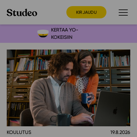
KIRJAUDU
KERTAA YO-
KOKEISIIN
Preppaaja
Opettaja
Opiskelija
Huoltaja
Kokeilutarjous
Ainstain
Alakoulu
Yläkoulu
Lukio
KOULUTUS
19.8.2026
Ajankohtaista