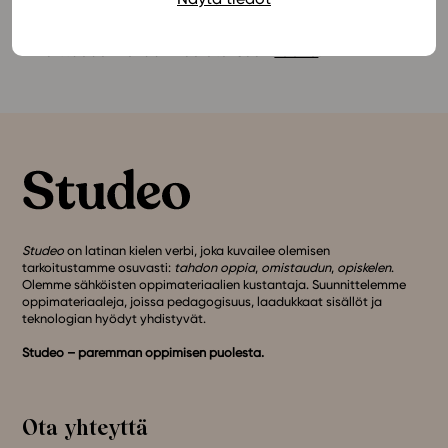
Ilmoittaudu mukaan koulutukseen
täällä
!
Studeo
on latinan kielen verbi, joka kuvailee olemisen
tarkoitustamme osuvasti:
tahdon oppia
,
omistaudun
,
opiskelen
.
Olemme sähköisten oppimateriaalien kustantaja. Suunnittelemme
oppimateriaaleja, joissa pedagogisuus, laadukkaat sisällöt ja
teknologian hyödyt yhdistyvät.
Studeo – paremman oppimisen puolesta.
Ota yhteyttä