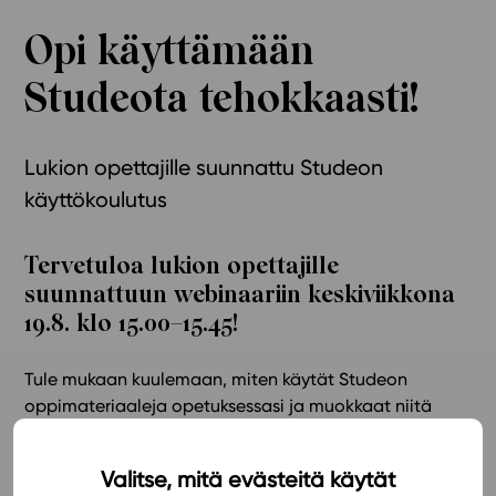
Ominaisuudet
Opi käyttämään
Tapahtumakalenteri
Studeota tehokkaasti!
Webinaari­tallenteet
Yhteisö
Suosittelut
Lukion opettajille suunnattu Studeon
Ohjekeskus
käyttökoulutus
Ohjevideot
Oppikirjailijat
Tervetuloa lukion opettajille
Tiimi
suunnattuun webinaariin
keskiviikkona
Tietoa meistä
19.8. klo 15.00–15.45
!
Eettiset periaatteet tekoälyn käyttöön
Tule mukaan kuulemaan, miten käytät Studeon
Tilaa uutiskirje
oppimateriaaleja opetuksessasi ja muokkaat niitä
Ota yhteyttä
omien tarpeidesi mukaan. Webinaarissa kerromme
myös, millaisia uusia mahdollisuuksia lukion
Valitse, mitä evästeitä käytät
oppimateriaalit tarjoavat. Webinaari on suunnattu