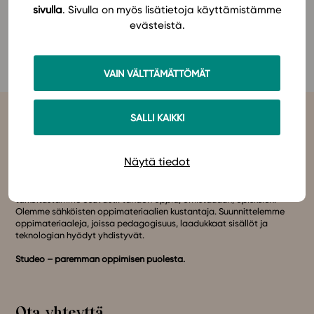
sivulla
. Sivulla on myös lisätietoja käyttämistämme
Lisätietoja tapahtumasta löydät
täältä.
evästeistä.
In English
Tervetuloa vierailemaan Studeon osastolla!
VAIN VÄLTTÄMÄTTÖMÄT
SALLI KAIKKI
Näytä tiedot
Studeo
on latinan kielen verbi, joka kuvailee olemisen
tarkoitustamme osuvasti:
tahdon oppia
,
omistaudun
,
opiskelen
.
Olemme sähköisten oppimateriaalien kustantaja. Suunnittelemme
oppimateriaaleja, joissa pedagogisuus, laadukkaat sisällöt ja
teknologian hyödyt yhdistyvät.
Studeo – paremman oppimisen puolesta.
Ota yhteyttä