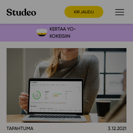
KIRJAUDU
KERTAA YO-
KOKEISIIN
Preppaaja
Opettaja
Opiskelija
Huoltaja
Kokeilutarjous
Ainstain
Alakoulu
Yläkoulu
Lukio
TAPAHTUMA
3.12.2021
Ajankohtaista