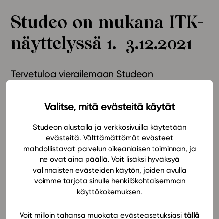
Ominaisuudet
Studeo on mukana ITK-
Tapahtumakalenteri
näyttelyssä 1.–3.12.2021
Webinaari­tallenteet
Yhteisö
Suosittelut
Tervetuloa vierailemaan Studeon
Ohjekeskus
messuosastolla ITK-tapahtumassa 1.–
Ohjevideot
3.12.2021!
Valitse, mitä evästeitä käytät
Oppikirjailijat
Tiimi
Studeon alustalla ja verkkosivuilla käytetään
Suomen suurin digitaalisen koulutuksen ja oppimisen
Tietoa meistä
evästeitä. Välttämättömät evästeet
tapahtuma Interaktiivinen Tekniikka Koulutuksessa (ITK)
mahdollistavat palvelun oikeanlaisen toiminnan, ja
Eettiset periaatteet tekoälyn käyttöön
järjestetään Hämeenlinnassa Aulangolla 1.-3.12.2021.
ne ovat aina päällä. Voit lisäksi hyväksyä
Studeo osallistuu ITK-konferenssin yhteydessä
valinnaisten evästeiden käytön, joiden avulla
Tilaa uutiskirje
järjestettävään ITK2021-näyttelyyn omalla osastolla.
voimme tarjota sinulle henkilökohtaisemman
Ota yhteyttä
ITK2021-näyttely löytyy hotelli Scandic Aulangon
käyttökokemuksen.
tiloista.
Voit milloin tahansa muokata evästeasetuksiasi
tällä