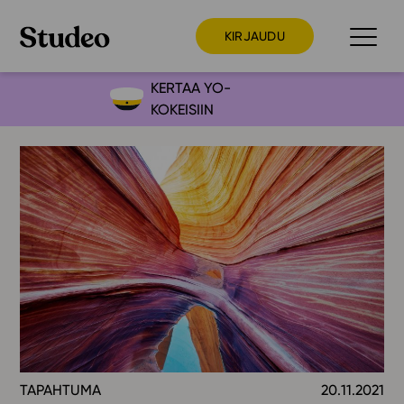
KIRJAUDU
KERTAA YO-
KOKEISIIN
Preppaaja
Opettaja
Opiskelija
Huoltaja
Kokeilutarjous
Ainstain
Alakoulu
Yläkoulu
Lukio
TAPAHTUMA
20.11.2021
Ajankohtaista