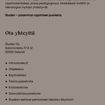
oppimateriaaleja, joissa pedagogisuus, laadukkaat sisällöt ja
teknologian hyödyt yhdistyvät.
Studeo – paremman oppimisen puolesta.
Ota yhteyttä
Studeo Oy
Salomonkatu 17 A 12
00100 Helsinki
info@studeo.fi
Ohjekeskus
Käyttöehdot
Tietosuojaseloste
Evästeseloste
Saavutettavuusseloste
Studeon eettiset periaatteet tekoälyn käyttöön