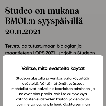
Ominaisuudet
Studeo on mukana
Tapahtumakalenteri
BMOL:n syyspäivillä
Webinaari­tallenteet
Yhteisö
20.11.2021
Suosittelut
Ohjekeskus
Tervetuloa tutustumaan biologian ja
Ohjevideot
maantieteen LOPS 2021 -sarjoihin Studeon
Oppikirjailijat
osastolle!
Tiimi
Tietoa meistä
Valitse, mitä evästeitä käytät
Eettiset periaatteet tekoälyn käyttöön
Studeo on mukana BMOL:n syyspäivillä 20.11.2021
Studeon alustalla ja verkkosivuilla käytetään
omalla osastolla.
Tilaa uutiskirje
evästeitä. Välttämättömät evästeet
mahdollistavat palvelun oikeanlaisen toiminnan, ja
Ota yhteyttä
Muista hyödyntää Studeon messutarjous: Tarjoamme
ne ovat aina päällä. Voit lisäksi hyväksyä
ilmaisen kokeilujakson, jonka aikana pääset
valinnaisten evästeiden käytön, joiden avulla
kokeilemaan oppimateriaaleja opiskelijoidesi kanssa.
voimme tarjota sinulle henkilökohtaisemman