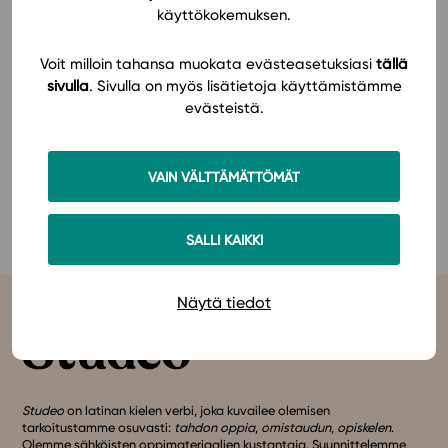
Ota kokeilujakso käyttöön täällä:
käyttökokemuksen.
www.studeo.fi/tutustumistarjous.
In English
Voit milloin tahansa muokata evästeasetuksiasi
tällä
sivulla
. Sivulla on myös lisätietoja käyttämistämme
Biologian ja maantieteen opettajien liiton syyspäivät
evästeistä.
järjestetään lauantaina 20.11.2021 Otaniemen lukiossa
Espoossa. Katso syyspäivien ohjelma tapahtuman
sivuilta
täältä.
VAIN VÄLTTÄMÄTTÖMÄT
Tervetuloa vierailemaan osastollamme!
SALLI KAIKKI
Näytä tiedot
Studeo
on latinan kielen verbi, joka kuvailee olemisen
tarkoitustamme osuvasti:
tahdon oppia
,
omistaudun
,
opiskelen
.
Olemme sähköisten oppimateriaalien kustantaja. Suunnittelemme