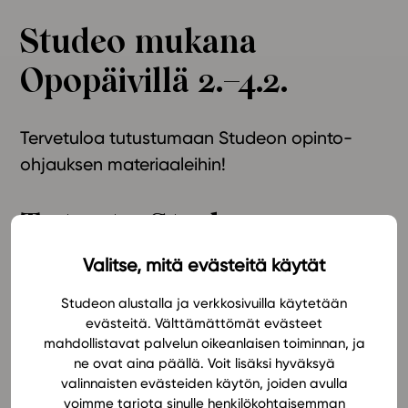
Ominaisuudet
Studeo mukana
Tapahtumakalenteri
Opopäivillä 2.–4.2.
Webinaari­tallenteet
Yhteisö
Suosittelut
Tervetuloa tutustumaan Studeon opinto-
Ohjekeskus
ohjauksen materiaaleihin!
Ohjevideot
Oppikirjailijat
Tutustu Studeon
Tiimi
Tietoa meistä
opinto-ohjauksen
Valitse, mitä evästeitä käytät
Eettiset periaatteet tekoälyn käyttöön
oppimateriaaleihin
Studeon alustalla ja verkkosivuilla käytetään
Tilaa uutiskirje
evästeitä. Välttämättömät evästeet
tapahtumassa!
mahdollistavat palvelun oikeanlaisen toiminnan, ja
Ota yhteyttä
ne ovat aina päällä. Voit lisäksi hyväksyä
valinnaisten evästeiden käytön, joiden avulla
Valtakunnalliset Opopäivät 2023 järjestetään
voimme tarjota sinulle henkilökohtaisemman