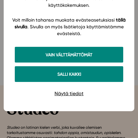
2.-4.2.2023 Hämeenlinnassa.
käyttökokemuksen.
In English
Voit milloin tahansa muokata evästeasetuksiasi
tällä
Opopäivät on ohjausalan ammattilaisten vuosittain
sivulla
. Sivulla on myös lisätietoja käyttämistämme
järjestettävä koulutustapahtuma. Opotiikkaa -teema
evästeistä.
Hämeenlinnan Opopäivillä perehdyttää ajankohtaisiin
ohjauksen sisältöihin: hyvinvointi, ohjauksen
tulevaisuus ja kestävä kehitys.
VAIN VÄLTTÄMÄTTÖMÄT
Katso tapahtuman tiedot
täältä
!
SALLI KAIKKI
Näytä tiedot
Studeo
on latinan kielen verbi, joka kuvailee olemisen
tarkoitustamme osuvasti:
tahdon oppia
,
omistaudun
,
opiskelen
.
Olemme sähköisten oppimateriaalien kustantaja. Suunnittelemme