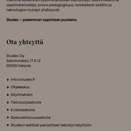
oppimateriaaleja, joissa pedagogisuus, laadukkaat sisällöt ja
teknologian hyödyt yhdistyvät.
Studeo – paremman oppimisen puolesta.
Ota yhteyttä
Studeo Oy
Salomonkatu 17 A 12
00100 Helsinki
info@studeo.fi
Ohjekeskus
Käyttöehdot
Tietosuojaseloste
Evästeseloste
Saavutettavuusseloste
Studeon eettiset periaatteet tekoälyn käyttöön