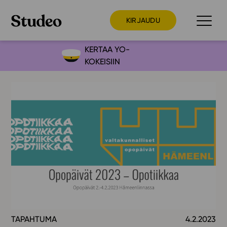
KIRJAUDU
KERTAA YO-
KOKEISIIN
Preppaaja
Opettaja
Opiskelija
Huoltaja
Kokeilutarjous
Ainstain
Alakoulu
Yläkoulu
Lukio
TAPAHTUMA
4.2.2023
Ajankohtaista