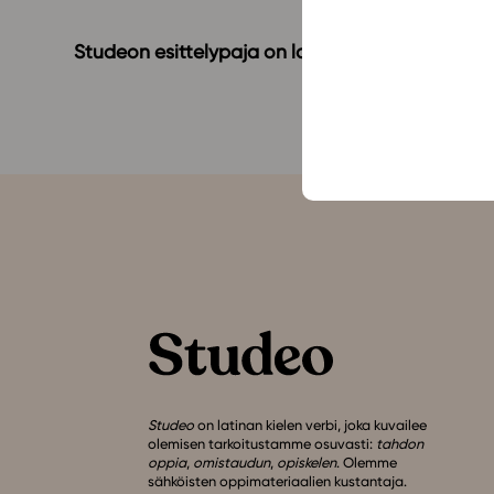
Studeon esittelypaja on lauantaina 4.2. klo 9 B
Studeo
on latinan kielen verbi, joka kuvailee
olemisen tarkoitustamme osuvasti:
tahdon
oppia
,
omistaudun
,
opiskelen
. Olemme
sähköisten oppimateriaalien kustantaja.