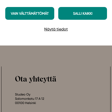
ackstagella, tervetuloa!
VAIN VÄLTTÄMÄTTÖMÄT
SALLI KAIKKI
Näytä tiedot
Ota yhteyttä
Studeo Oy
Salomonkatu 17 A 12
00100 Helsinki