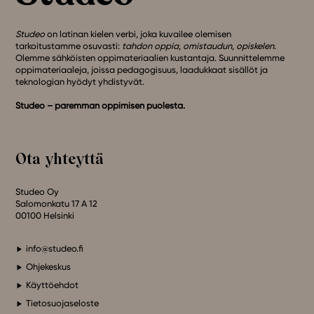
Studeo
on latinan kielen verbi, joka kuvailee olemisen
tarkoitustamme osuvasti:
tahdon oppia
,
omistaudun
,
opiskelen
.
Olemme sähköisten oppimateriaalien kustantaja. Suunnittelemme
oppimateriaaleja, joissa pedagogisuus, laadukkaat sisällöt ja
teknologian hyödyt yhdistyvät.
Studeo – paremman oppimisen puolesta.
Ota yhteyttä
Studeo Oy
Salomonkatu 17 A 12
00100 Helsinki
info@studeo.fi
Ohjekeskus
Käyttöehdot
Tietosuojaseloste