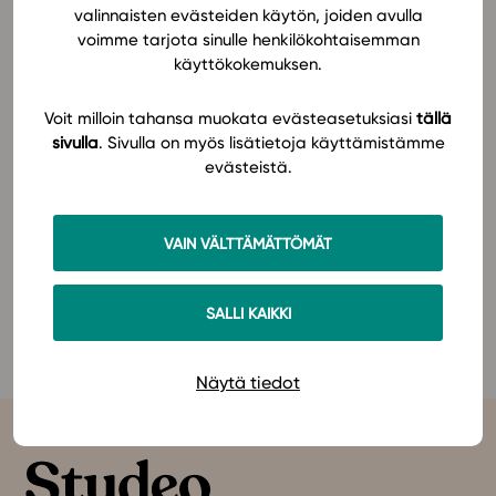
valinnaisten evästeiden käytön, joiden avulla
Mitä on vaikuttava vuorovaikutus oppimisen kohteena
voimme tarjota sinulle henkilökohtaisemman
In English
ja oppimisen mahdollistajana? Erityisesti
käyttökokemuksen.
poikkeuksellisena aikana vuorovaikutus on korostunut
ja siksi tänä vuonna Äidinkielen ja kirjallisuuden
Voit milloin tahansa muokata evästeasetuksiasi
tällä
opetuksen foorumin pääteemaksi on nostettu
sivulla
. Sivulla on myös lisätietoja käyttämistämme
vaikuttava vuorovaikutus.
evästeistä.
Lue lisää tapahtumasta ja sen ohjelmasta
VAIN VÄLTTÄMÄTTÖMÄT
Opetushallituksen sivuilta
täällä
!
Tutustu Studeon äidinkielen ja kirjallisuuden LOPS 2021
SALLI KAIKKI
-sarjaan
täällä
!
Näytä tiedot