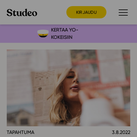
KIRJAUDU
KERTAA YO-
KOKEISIIN
Preppaaja
Opettaja
Opiskelija
Huoltaja
Kokeilutarjous
Ainstain
Alakoulu
Yläkoulu
Lukio
TAPAHTUMA
3.8.2022
Ajankohtaista