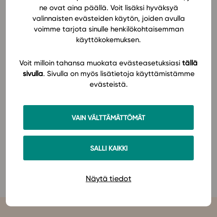
Studeoon ja keskustelemaan kanssamme psykologian
ne ovat aina päällä. Voit lisäksi hyväksyä
valinnaisten evästeiden käytön, joiden avulla
opetuksen mahdollisuuksista!
In English
voimme tarjota sinulle henkilökohtaisemman
käyttökokemuksen.
Lue lisää tapahtumasta
PSOP ry:n sivuilta
.
Voit milloin tahansa muokata evästeasetuksiasi
tällä
Tutustu Studeon psykologian oppimateriaaleihin
sivulla
. Sivulla on myös lisätietoja käyttämistämme
verkkosivuillamme
.
evästeistä.
Olemme myös julkaisseet psykologian
VAIN VÄLTTÄMÄTTÖMÄT
kertausmateriaalin opiskelijan itsenäiseen
kertaamiseen. Tutustu
Psykologian Preppaajaan
.
SALLI KAIKKI
Näytä tiedot