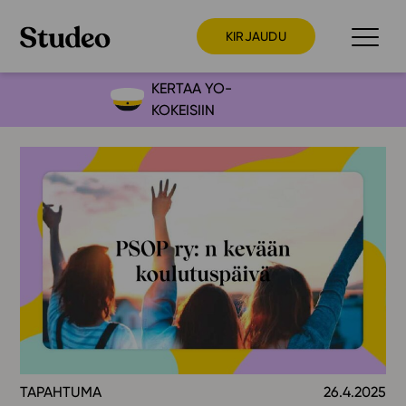
KIRJAUDU
KERTAA YO-
KOKEISIIN
Preppaaja
Opettaja
Opiskelija
Huoltaja
Kokeilutarjous
Ainstain
Alakoulu
Yläkoulu
Lukio
TAPAHTUMA
26.4.2025
Ajankohtaista