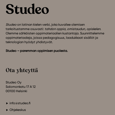
Studeo
on latinan kielen verbi, joka kuvailee olemisen
tarkoitustamme osuvasti:
tahdon oppia
,
omistaudun
,
opiskelen
.
Olemme sähköisten oppimateriaalien kustantaja. Suunnittelemme
oppimateriaaleja, joissa pedagogisuus, laadukkaat sisällöt ja
teknologian hyödyt yhdistyvät.
Studeo – paremman oppimisen puolesta.
Ota yhteyttä
Studeo Oy
Salomonkatu 17 A 12
00100 Helsinki
info@studeo.fi
Ohjekeskus