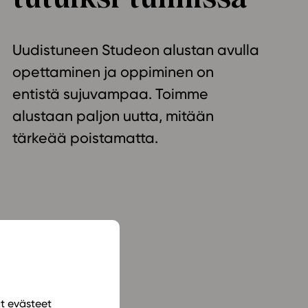
ailijat
Uudistuneen Studeon alustan avulla
meistä
opettaminen ja oppiminen on
t periaatteet
entistä sujuvampaa. Toimme
n käyttöön
alustaan paljon uutta, mitään
tärkeää poistamatta.
ät evästeet