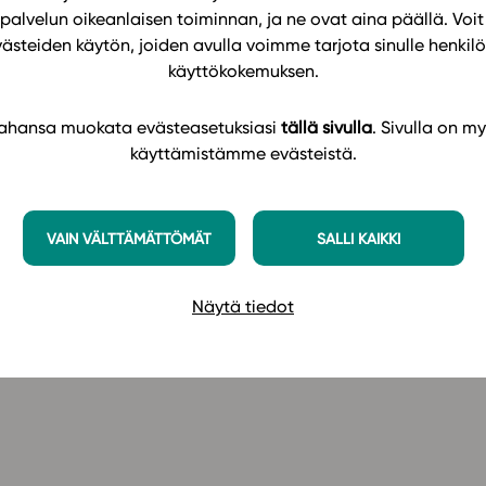
ustajalle Minna Artimolle ja Studeon alustan
palvelun oikeanlaisen toiminnan, ja ne ovat aina päällä. Voit 
västeiden käytön, joiden avulla voimme tarjota sinulle henk
käyttökokemuksen.
elppoa, ja voit osallistua mistä tahansa. Varaa
 tahansa muokata evästeasetuksiasi
tällä sivulla
. Sivulla on my
egasi! Koulutuksesta lähetetään myöhemmin
käyttämistämme evästeistä.
VAIN VÄLTTÄMÄTTÖMÄT
SALLI KAIKKI
Näytä tiedot
n käyttäjille.