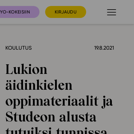
YO-KOKEISIIN
KIRJAUDU
KOULUTUS
19.8.2021
taista
Tilaa uutiskirje
suudet
Lukion
Ota yhteyttä
umakalenteri
äidinkielen
ri­tallenteet
In English
oppimateriaalit ja
elut
Studeon alusta
skus
tutuiksi tunnissa
deot