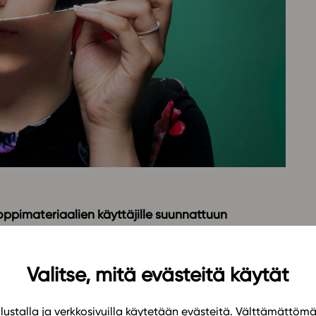
Oppikirj
Tilaa
t
Tiimi
it
Tietoa 
ssit
Eettise
tekoäly
ppimateriaalien käyttäjille suunnattuun
Valitse, mitä evästeitä käytät
oiden johdolla Studeon uudistuneen alustan
perustoimintoja ja saat vinkkejä, miten käyttää
na sinulla on myös mahdollisuus esittää
ustalla ja verkkosivuilla käytetään evästeitä. Välttämättöm