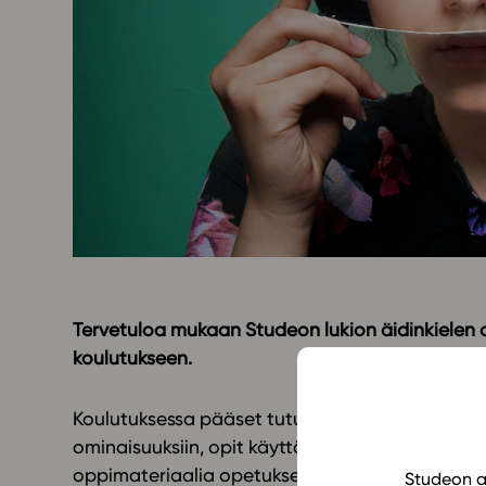
Yläkoulu
KIRJAUDU
Oppiainesarja
Oppimateriaal
Yläkoulun lisen
Hinnasto
Käyttöönotto
Tilaa
Tervetuloa mukaan Studeon lukion äidinkielen o
koulutukseen.
Koulutuksessa pääset tutustumaan asiantuntij
ominaisuuksiin, opit käyttämään uuden alustan 
oppimateriaalia opetuksessa. Koulutuksen aika
Studeon al