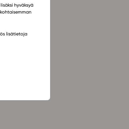
lisäksi hyväksyä
ilökohtaisemman
ös lisätietoja