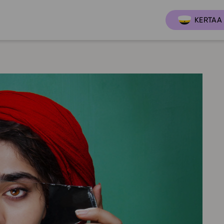
KERTAA 
Ajankoh
Lukio
Ominai
t
LOPS 2021
Tapaht
it
GLP 2021
Webinaa
ssit
Oppimateriaalit
Yhteisö
Hinnasto
Suositt
Lukion pakettilisenssi
Ohjeke
Käyttöönotto
Ohjevi
Bruksanvisning