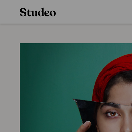
Preppaaja
Alakoulu
Oppiainesarja
Opettaja
Oppimateriaal
Opiskelija
Alakoulun lisen
Huoltaja
Hinnasto
Kokeilutarjous
Käyttöönotto
Tilaa
Ainstain