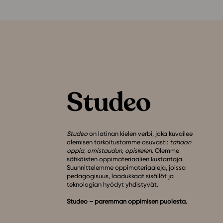
Studeo
on latinan kielen verbi, joka kuvailee
olemisen tarkoitustamme osuvasti:
tahdon
oppia
,
omistaudun
,
opiskelen
. Olemme
sähköisten oppimateriaalien kustantaja.
Suunnittelemme oppimateriaaleja, joissa
pedagogisuus, laadukkaat sisällöt ja
teknologian hyödyt yhdistyvät.
Studeo – paremman oppimisen puolesta.