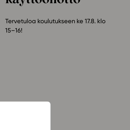
ailijat
Tervetuloa koulutukseen ke 17.8. klo
meistä
15–16!
t periaatteet
n käyttöön