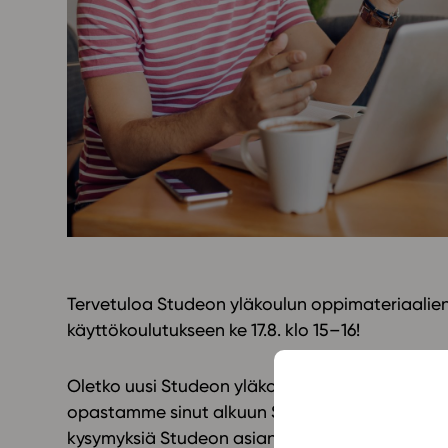
Yläkoulu
KIRJAUDU
Oppiainesarja
Oppimateriaal
Yläkoulun lisen
Hinnasto
Käyttöönotto
Tilaa
Tervetuloa Studeon yläkoulun oppimateriaalien 
käyttökoulutukseen ke 17.8. klo 15–16!
Oletko uusi Studeon yläkoulun oppimateriaalie
opastamme sinut alkuun Studeon käytössä. Koul
kysymyksiä Studeon asiantuntijoille.