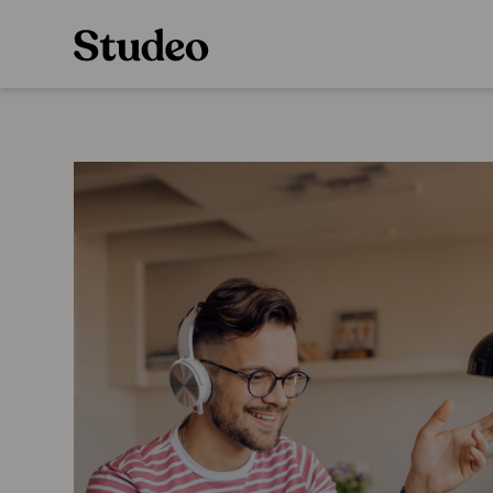
Preppaaja
Alakoulu
Oppiainesarja
Opettaja
Oppimateriaal
Opiskelija
Alakoulun lisen
Huoltaja
Hinnasto
Kokeilutarjous
Käyttöönotto
Tilaa
Ainstain