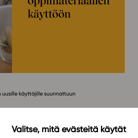
Oppikirj
Tilaa
t
Tiimi
it
Tietoa 
ssit
Eettise
tekoäly
uusille käyttäjille suunnattuun
n käyttäjä? Tule mukaan koulutukseen, jossa
utuksessa sinulla on myös mahdollisuus esittää
Valitse, mitä evästeitä käytät