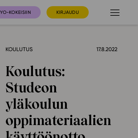
YO-KOKEISIIN
KIRJAUDU
KOULUTUS
17.8.2022
taista
Tilaa uutiskirje
suudet
Koulutus:
Ota yhteyttä
umakalenteri
Studeon
ri­tallenteet
In English
yläkoulun
elut
oppimateriaalien
skus
käyttöönotto
deot