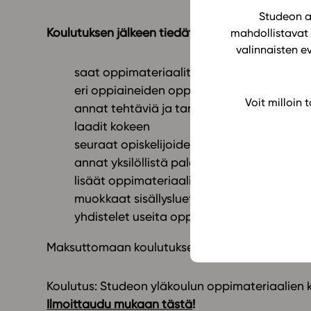
Studeon al
Koulutuksen jälkeen tiedät, miten:
mahdollistavat 
valinnaisten e
saat oppimateriaalit käyttöön oppilaidesi
eri oppiaineiden oppimateriaalit toimiva
Voit milloin
annat tehtäviä ja tarkistat tehtäviä
laadit kokeen
seuraat opiskelijoiden edistymistä
annat yksilöllistä palautetta
lisäät oppimateriaaliin omaa materiaalia
muokkaat sisällysluetteloa
yhdistelet useita oppimateriaaleja kokonai
Maksuttomaan koulutukseen osallistuminen on h
Koulutus: Studeon yläkoulun oppimateriaalien kä
Ilmoittaudu mukaan tästä
!