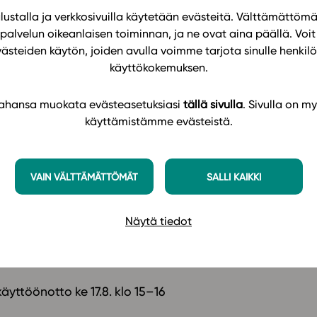
ustalla ja verkkosivuilla käytetään evästeitä. Välttämättöm
palvelun oikeanlaisen toiminnan, ja ne ovat aina päällä. Voit 
västeiden käytön, joiden avulla voimme tarjota sinulle henk
käyttökokemuksen.
 kanssa
t käytännössä
 tahansa muokata evästeasetuksiasi
tällä sivulla
. Sivulla on my
käyttämistämme evästeistä.
VAIN VÄLTTÄMÄTTÖMÄT
SALLI KAIKKI
suuksiksi.
Näytä tiedot
elppoa, ja voit osallistua mistä tahansa.
yttöönotto ke 17.8. klo 15–16