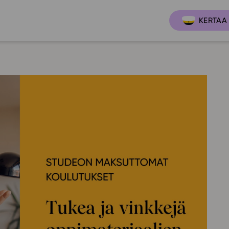
KERTAA 
Ajankoh
Lukio
Ominai
t
LOPS 2021
Tapaht
it
GLP 2021
Webinaa
ssit
Oppimateriaalit
Yhteisö
Hinnasto
Suositt
Lukion pakettilisenssi
Ohjeke
Käyttöönotto
Ohjevi
Bruksanvisning