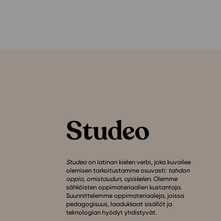
Studeo
on latinan kielen verbi, joka kuvailee
olemisen tarkoitustamme osuvasti:
tahdon
oppia
,
omistaudun
,
opiskelen
. Olemme
sähköisten oppimateriaalien kustantaja.
Suunnittelemme oppimateriaaleja, joissa
pedagogisuus, laadukkaat sisällöt ja
teknologian hyödyt yhdistyvät.