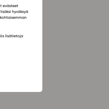
ät evästeet
lisäksi hyväksyä
ilökohtaisemman
ös lisätietoja