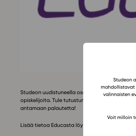
Yläkoulu
KIRJAUDU
Oppiainesarja
Oppimateriaal
Yläkoulun lisen
Hinnasto
Käyttöönotto
Tilaa
Studeon al
mahdollistavat 
Studeon uudistuneella osastolla tapaat myös 
valinnaisten e
opiskelijoita. Tule tutustumaan oppimateriaal
antamaan palautetta!
Voit milloin
Lisää tietoa Educasta löydät
täältä.