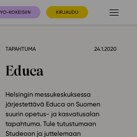
YO-KOKEISIIN
KIRJAUDU
TAPAHTUMA
24.1.2020
taista
Tilaa uutiskirje
suudet
Educa
Ota yhteyttä
umakalenteri
ri­tallenteet
Helsingin messukeskuksessa
In English
järjestettävä Educa on Suomen
elut
suurin opetus- ja kasvatusalan
skus
tapahtuma. Tule tutustumaan
deot
Studeoon ja juttelemaan