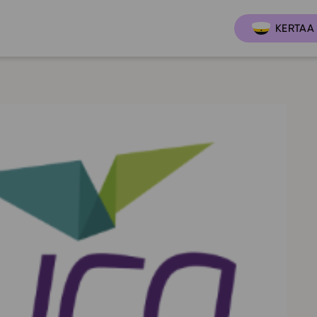
KERTAA 
Ajankoh
Lukio
Ominai
t
LOPS 2021
Tapaht
it
GLP 2021
Webinaa
ssit
Oppimateriaalit
Yhteisö
Hinnasto
Suositt
Lukion pakettilisenssi
Ohjeke
Käyttöönotto
Ohjevi
Bruksanvisning