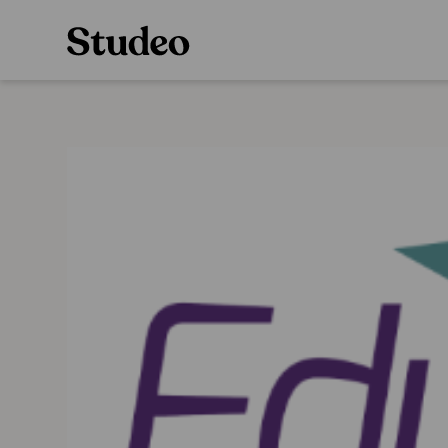
Preppaaja
Alakoulu
Oppiainesarja
Opettaja
Oppimateriaal
Opiskelija
Alakoulun lisen
Huoltaja
Hinnasto
Kokeilutarjous
Käyttöönotto
Tilaa
Ainstain