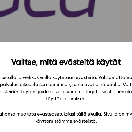
Oppikirj
Tilaa
t
Tiimi
it
Tietoa 
ssit
Eettise
tekoäly
Valitse, mitä evästeitä käytät
ustalla ja verkkosivuilla käytetään evästeitä. Välttämättöm
palvelun oikeanlaisen toiminnan, ja ne ovat aina päällä. Voit 
oppimateriaalejamme käyttäviä opettajia ja
västeiden käytön, joiden avulla voimme tarjota sinulle henk
eihimme, kertomaan omista kokemuksistasi ja
käyttökokemuksen.
 tahansa muokata evästeasetuksiasi
tällä sivulla
. Sivulla on my
käyttämistämme evästeistä.