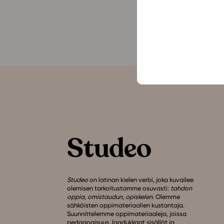
Studeo
on latinan kielen verbi, joka kuvailee
olemisen tarkoitustamme osuvasti:
tahdon
oppia
,
omistaudun
,
opiskelen
. Olemme
sähköisten oppimateriaalien kustantaja.
Suunnittelemme oppimateriaaleja, joissa
pedagogisuus, laadukkaat sisällöt ja