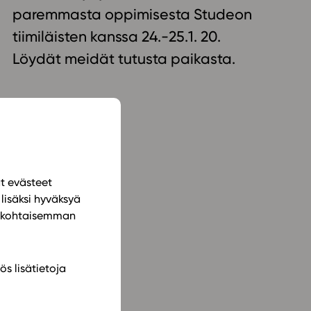
paremmasta oppimisesta Studeon
ailijat
tiimiläisten kanssa 24.-25.1. 20.
Löydät meidät tutusta paikasta.
meistä
t periaatteet
n käyttöön
ät evästeet
lisäksi hyväksyä
ilökohtaisemman
ös lisätietoja