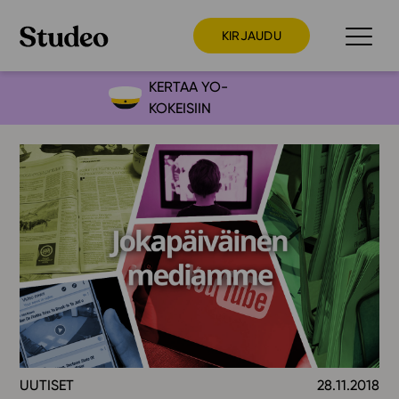
KIRJAUDU
KERTAA YO-
KOKEISIIN
Preppaaja
Opettaja
Opiskelija
Huoltaja
Kokeilutarjous
Ainstain
Alakoulu
Yläkoulu
Lukio
UUTISET
28.11.2018
Ajankohtaista