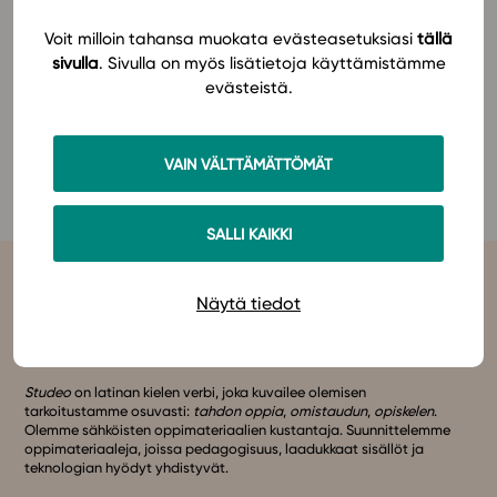
valmennetaan opiskelijaa ylioppilaskokeisiin.
Voit milloin tahansa muokata evästeasetuksiasi
tällä
In English
Lue lisää!
sivulla
. Sivulla on myös lisätietoja käyttämistämme
evästeistä.
Jos sinulla on opettajan tunnukset Studeoon,
pääset
tutustumaan materiaaliin Studeossa
VAIN VÄLTTÄMÄTTÖMÄT
kokonaisuudessaan täällä
.
SALLI KAIKKI
Näytä tiedot
Studeo
on latinan kielen verbi, joka kuvailee olemisen
tarkoitustamme osuvasti:
tahdon oppia
,
omistaudun
,
opiskelen
.
Olemme sähköisten oppimateriaalien kustantaja. Suunnittelemme
oppimateriaaleja, joissa pedagogisuus, laadukkaat sisällöt ja
teknologian hyödyt yhdistyvät.