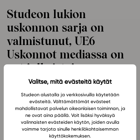
Ominaisuudet
Studeon lukion
Tapahtumakalenteri
uskonnon sarja on
Webinaari­tallenteet
Yhteisö
valmistunut, UE6
Suosittelut
Uskonnot mediassa on
Ohjekeskus
Ohjevideot
nyt julkaistu!
Oppikirjailijat
Tiimi
Valitse, mitä evästeitä käytät
Studeon lukion uskonnon sarja on valmistunut!
UE6
Tietoa meistä
Uskonnot mediassa (LOPS 2016)
on nyt julkaistu.
Studeon alustalla ja verkkosivuilla käytetään
Eettiset periaatteet tekoälyn käyttöön
evästeitä. Välttämättömät evästeet
mahdollistavat palvelun oikeanlaisen toiminnan, ja
Tilaa uutiskirje
UE6 kurssi on todella ajankohtainen esimerkkeineen ja
ne ovat aina päällä. Voit lisäksi hyväksyä
aineistoineen, ja se ohjaa ottamaan haltuun
Ota yhteyttä
valinnaisten evästeiden käytön, joiden avulla
mediataidot sekä erityisesti uskontolukutaidon.
voimme tarjota sinulle henkilökohtaisemman
Bonuksena kurssin lopussa on osio, jossa
käyttökokemuksen.