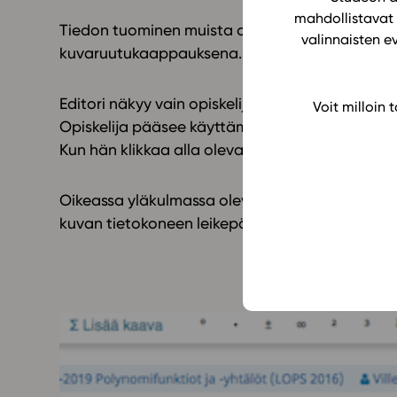
mahdollistavat 
Tiedon tuominen muista ohjelmista leikepöydän
valinnaisten e
kuvaruutukaappauksena. Ohjeet kuvaruutukaup
Editori näkyy vain opiskelijan liittymässä, kut
Voit milloin
Opiskelija pääsee käyttämään sitä klikkaamal
Kun hän klikkaa alla olevaa vastauskenttää, tule
Oikeassa yläkulmassa olevasta nuolesta saa näky
kuvan tietokoneen leikepöydän kautta, copy-pas