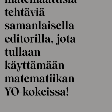
ailijat
tehtäviä
samanlaisella
meistä
t periaatteet
editorilla, jota
n käyttöön
tullaan
käyttämään
matematiikan
YO-kokeissa!