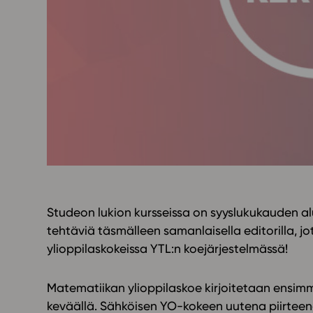
Yläkoulu
KIRJAUDU
Oppiainesarja
Oppimateriaal
Yläkoulun lisen
Hinnasto
Käyttöönotto
Tilaa
Studeon lukion kursseissa on syyslukukauden al
tehtäviä täsmälleen samanlaisella editorilla, j
ylioppilaskokeissa YTL:n koejärjestelmässä!
Matematiikan ylioppilaskoe kirjoitetaan ensi
keväällä. Sähköisen YO-kokeen uutena piirteenä