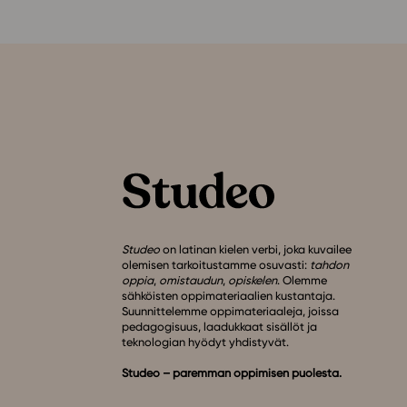
Studeo
on latinan kielen verbi, joka kuvailee
olemisen tarkoitustamme osuvasti:
tahdon
oppia
,
omistaudun
,
opiskelen
. Olemme
sähköisten oppimateriaalien kustantaja.
Suunnittelemme oppimateriaaleja, joissa
pedagogisuus, laadukkaat sisällöt ja
teknologian hyödyt yhdistyvät.
Studeo – paremman oppimisen puolesta.