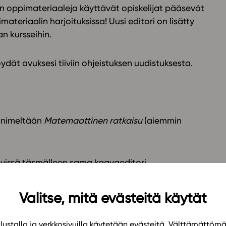
ion oppimateriaaleja käyttävät opiskelijat pääsevät
ateriaalin harjoituksissa! Uusi editori on lisätty
n kursseihin.
ydät avuksesi tiiviin ohjeistuksen uudistuksesta.
ä nimeltään
Matemaattinen ratkaisu
(aiemmin
tävissä täsmälleen sama kaavaeditori
tamiseen kuin Abitti-kokeessa ja tulevissa
liittää vastaukseen tietoa suoraan leikepöydältä.
Valitse, mitä evästeitä käytät
i cmd – v. Näin opiskelija voi entistä helpommin
kuvaajia muista ohjelmista.
ustalla ja verkkosivuilla käytetään evästeitä. Välttämättöm