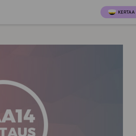
KERTAA 
Ajankoh
Lukio
Ominai
t
LOPS 2021
Tapaht
it
GLP 2021
Webinaa
ssit
Oppimateriaalit
Yhteisö
Hinnasto
Suositt
Lukion pakettilisenssi
Ohjeke
Käyttöönotto
Ohjevi
Bruksanvisning