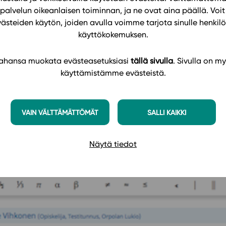
palvelun oikeanlaisen toiminnan, ja ne ovat aina päällä. Voit 
 kautta onnistuu kaikissa tapauksissa ainakin
västeiden käytön, joiden avulla voimme tarjota sinulle henk
pauksen ottamisesta löytyvät editorista.
käyttökokemuksen.
en muutkin vastauskentät ja vastaustoiminteet.
 tahansa muokata evästeasetuksiasi
tällä sivulla
. Sivulla on my
la tehtävässä ”Muokkaa vastausta” -nappulaa.
käyttämistämme evästeistä.
e editori näkyviin.
VAIN VÄLTTÄMÄTTÖMÄT
SALLI KAIKKI
viin lisää merkkejä. Opiskelija voi myös liittää
te / kopioi-liitä -komennoilla.
Näytä tiedot