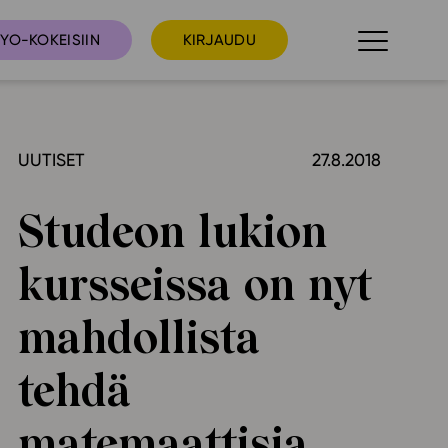
YO-KOKEISIIN
KIRJAUDU
UUTISET
27.8.2018
taista
Tilaa uutiskirje
suudet
Studeon lukion
Ota yhteyttä
umakalenteri
kursseissa on nyt
ri­tallenteet
In English
mahdollista
elut
tehdä
skus
matemaattisia
deot