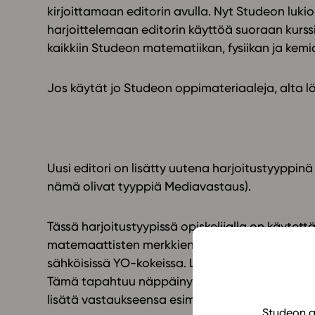
kirjoittamaan editorin avulla. Nyt Studeon luk
harjoittelemaan editorin käyttöä suoraan kurssim
kaikkiin Studeon matematiikan, fysiikan ja kemia
Jos käytät jo Studeon oppimateriaaleja, alta lö
Uusi editori on lisätty uutena harjoitustyyppin
nämä olivat tyyppiä Mediavastaus).
Tässä harjoitustyypissä opiskelijalla on käytet
matemaattisten merkkien ja lausekkeiden kirjoit
sähköisissä YO-kokeissa. Lisäksi opiskelija voi 
Tämä tapahtuu näppäinyhdistelmällä ctrl – v ta
lisätä vastaukseensa esimerkiksi piirroksia tai 
Studeon al