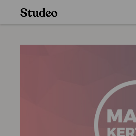
Preppaaja
Alakoulu
Oppiainesarja
Opettaja
Oppimateriaal
Opiskelija
Alakoulun lisen
Huoltaja
Hinnasto
Kokeilutarjous
Käyttöönotto
Tilaa
Ainstain