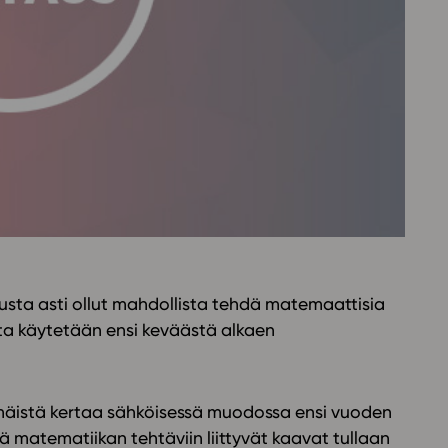
Oppikirj
Tilaa
t
Tiimi
it
Tietoa 
ssit
Eettise
tekoäly
usta asti ollut mahdollista tehdä matemaattisia
ota käytetään ensi keväästä alkaen
mmäistä kertaa sähköisessä muodossa ensi vuoden
 matematiikan tehtäviin liittyvät kaavat tullaan