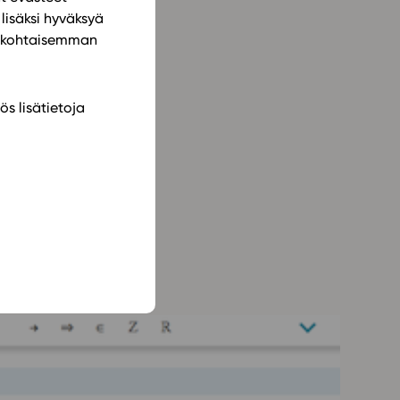
lisäksi hyväksyä
ilökohtaisemman
ös lisätietoja