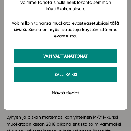
miltä ratkaisut niillä tehtynä näyttävät. Tuntitilanteisiin
voimme tarjota sinulle henkilökohtaisemman
käyttökokemuksen.
opettajalle on tarjolla kätevästi tuntikohtaiset
animoidut PPT-esitykset ja muuta lisämateriaalia.
Voit milloin tahansa muokata evästeasetuksiasi
tällä
sivulla
. Sivulla on myös lisätietoja käyttämistämme
Lisäksi Tabletkoulun sekä lyhyen että pitkän
evästeistä.
matematiikan kurssit sisältävät ensi syksystä alkaen
kaavaeditorin, joka on identtinen Abitti-kokeessa
käytettävän kaavaeditorin kanssa. Opiskelija pääsee
VAIN VÄLTTÄMÄTTÖMÄT
siis autenttisesti harjoittelemaan vastaamista yo-
kokeessa käytössä olevalla editorilla. Kaavaeditori on
osa Tabletkoulun harjoituksia ja toimii ja näyttää
SALLI KAIKKI
täysin samalta kuin oikeassa koeympäristössäkin.
Editorin integrointi valmistuu tämän kevään aikana, ja
Näytä tiedot
se on osa kursseja viimeistään heti elokuun alusta
alkaen.
Lyhyen ja pitkän matematiikan yhteinen MAY1-kurssi
muokataan kesän 2018 aikana entistä toimivammaksi