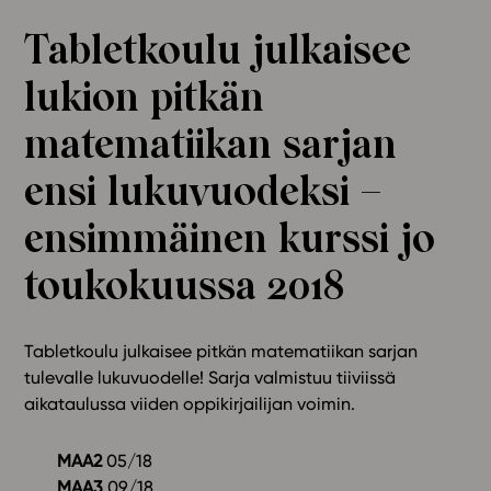
Ominaisuudet
Tabletkoulu julkaisee
Tapahtumakalenteri
lukion pitkän
Webinaari­tallenteet
Yhteisö
matematiikan sarjan
Suosittelut
ensi lukuvuodeksi –
Ohjekeskus
Ohjevideot
ensimmäinen kurssi jo
Oppikirjailijat
toukokuussa 2018
Tiimi
Tietoa meistä
Eettiset periaatteet tekoälyn käyttöön
Tabletkoulu julkaisee pitkän matematiikan sarjan
tulevalle lukuvuodelle! Sarja valmistuu tiiviissä
Tilaa uutiskirje
aikataulussa viiden oppikirjailijan voimin.
Ota yhteyttä
MAA2
05/18
MAA3
09/18