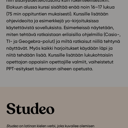
niin sisällysluettelotasolla kuin rakenteellisestikin.
Elokuun alussa kurssi sisältää enää noin 16–17 lukua
(75 min oppituntien mukaisesti). Kurssille lisätään
ohjevideoita ja esimerkkejä yo-kirjoituksissa
käytettävistä sovelluksista. Esimerkeissä näytetään,
miten tehtävä ratkaistaan erilaisilla ohjelmilla (Casio-,
TI- ja Geogebra-polut) ja miltä ratkaisut niillä tehtynä
näyttävät. Myös kaikki harjoitukset käydään läpi ja
niitä tehdään lisää. Kurssille lisätään lukukohtaisiin
opettajan oppaisiin opettajille valmiit, vaiheistetut
PPT-esitykset tukemaan aiheen opetusta.
Studeo
on latinan kielen verbi, joka kuvailee olemisen