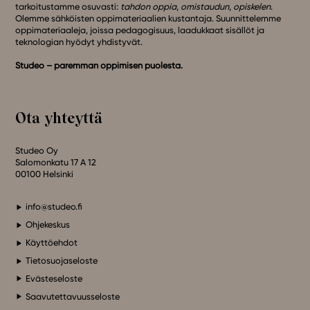
tarkoitustamme osuvasti:
tahdon oppia
,
omistaudun
,
opiskelen
.
Olemme sähköisten oppimateriaalien kustantaja. Suunnittelemme
oppimateriaaleja, joissa pedagogisuus, laadukkaat sisällöt ja
teknologian hyödyt yhdistyvät.
Studeo – paremman oppimisen puolesta.
Ota yhteyttä
Studeo Oy
Salomonkatu 17 A 12
00100 Helsinki
info@studeo.fi
Ohjekeskus
Käyttöehdot
Tietosuojaseloste
Evästeseloste
Saavutettavuusseloste