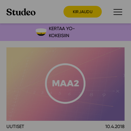
KIRJAUDU
KERTAA YO-
KOKEISIIN
Preppaaja
Opettaja
Opiskelija
Huoltaja
Kokeilutarjous
Ainstain
Alakoulu
Yläkoulu
Lukio
UUTISET
10.4.2018
Ajankohtaista