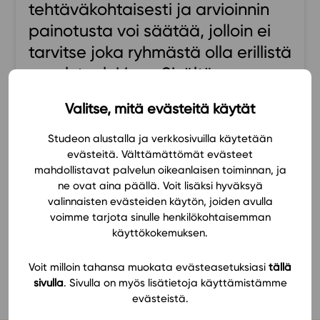
tehtäväkohtaisesti ja arvioinnin
Ominaisuudet
painotusta voi säätää, jolloin ei
Tapahtumakalenteri
tarvitse joka ryhmästä olla erillistä
Webinaari­tallenteet
excel-taulukkoa. Sisältö on
Yhteisö
omassa oppiaineessani
Suosittelut
Valitse, mitä evästeitä käytät
monipuolinen ja opettajan on
Ohjekeskus
helppo lisätä omia tehtäviä.
Studeon alustalla ja verkkosivuilla käytetään
Ohjevideot
evästeitä. Välttämättömät evästeet
Oppikirjailijat
mahdollistavat palvelun oikeanlaisen toiminnan, ja
Lukion kieltenope
Tiimi
ne ovat aina päällä. Voit lisäksi hyväksyä
Tietoa meistä
valinnaisten evästeiden käytön, joiden avulla
voimme tarjota sinulle henkilökohtaisemman
Eettiset periaatteet tekoälyn käyttöön
käyttökokemuksen.
Tilaa uutiskirje
KATSO KAIKKI SUOSITUKSET
Voit milloin tahansa muokata evästeasetuksiasi
tällä
Ota yhteyttä
sivulla
. Sivulla on myös lisätietoja käyttämistämme
evästeistä.