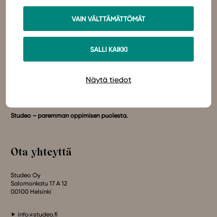
VAIN VÄLTTÄMÄTTÖMÄT
In English
SALLI KAIKKI
Studeo
on latinan kielen verbi, joka kuvailee olemisen
tarkoitustamme osuvasti:
tahdon oppia
,
omistaudun
,
opiskelen
.
Näytä tiedot
Olemme sähköisten oppimateriaalien kustantaja. Suunnittelemme
oppimateriaaleja, joissa pedagogisuus, laadukkaat sisällöt ja
teknologian hyödyt yhdistyvät.
Studeo – paremman oppimisen puolesta.
Ota yhteyttä
Studeo Oy
Salomonkatu 17 A 12
00100 Helsinki
info@studeo.fi