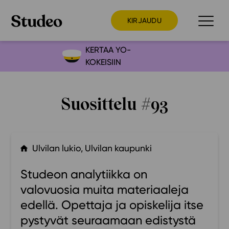
KIRJAUDU
KERTAA YO-
KOKEISIIN
Preppaaja
Opettaja
Suosittelu #93
Opiskelija
Huoltaja
Kokeilutarjous
Ulvilan lukio, Ulvilan kaupunki
Ainstain
Studeon analytiikka on
Alakoulu
valovuosia muita materiaaleja
Yläkoulu
edellä. Opettaja ja opiskelija itse
Lukio
pystyvät seuraamaan edistystä
Ajankohtaista