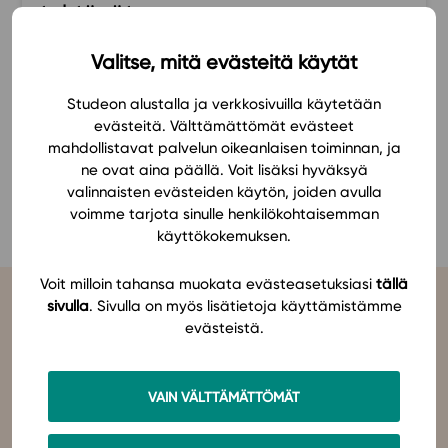
tehtävät.
Ominaisuudet
Tapahtumakalenteri
Valitse, mitä evästeitä käytät
Niko K.
Webinaari­tallenteet
Studeon alustalla ja verkkosivuilla käytetään
Yhteisö
evästeitä. Välttämättömät evästeet
Suosittelut
mahdollistavat palvelun oikeanlaisen toiminnan, ja
Ohjekeskus
ne ovat aina päällä. Voit lisäksi hyväksyä
KATSO KAIKKI SUOSITUKSET
valinnaisten evästeiden käytön, joiden avulla
Ohjevideot
voimme tarjota sinulle henkilökohtaisemman
Oppikirjailijat
käyttökokemuksen.
Tiimi
Tietoa meistä
Voit milloin tahansa muokata evästeasetuksiasi
tällä
sivulla
. Sivulla on myös lisätietoja käyttämistämme
Eettiset periaatteet tekoälyn käyttöön
evästeistä.
Tilaa uutiskirje
Ota yhteyttä
VAIN VÄLTTÄMÄTTÖMÄT
Studeo
on latinan kielen verbi, joka kuvailee olemisen
tarkoitustamme osuvasti:
tahdon oppia
,
omistaudun
,
opiskelen
.
Olemme sähköisten oppimateriaalien kustantaja. Suunnittelemme