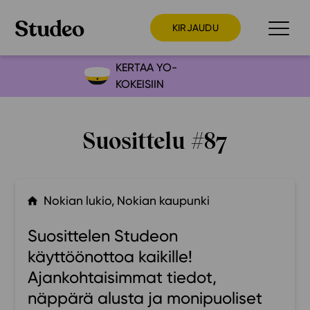
KIRJAUDU
KERTAA YO-
KOKEISIIN
Preppaaja
Opettaja
Suosittelu #87
Opiskelija
Huoltaja
Kokeilutarjous
Nokian lukio, Nokian kaupunki
Ainstain
Suosittelen Studeon
Alakoulu
käyttöönottoa kaikille!
Yläkoulu
Ajankohtaisimmat tiedot,
Lukio
näppärä alusta ja monipuoliset
Ajankohtaista