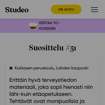
KIRJAUDU
KERTAA YO-
KOKEISIIN
Preppaaja
Opettaja
Suosittelu #51
Opiskelija
Huoltaja
Kokeilutarjous
Kukkasen peruskoulu, Lahden kaupunki
Ainstain
Erittäin hyvä terveystiedon
Alakoulu
materiaali, joka sopii hienosti niin
Yläkoulu
lähi-kuin etäopetukseen.
Lukio
Tehtävät ovat monipuolisia ja
Ajankohtaista