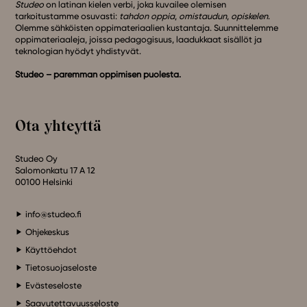
Studeo
on latinan kielen verbi, joka kuvailee olemisen
tarkoitustamme osuvasti:
tahdon oppia
,
omistaudun
,
opiskelen
.
Olemme sähköisten oppimateriaalien kustantaja. Suunnittelemme
oppimateriaaleja, joissa pedagogisuus, laadukkaat sisällöt ja
teknologian hyödyt yhdistyvät.
Studeo – paremman oppimisen puolesta.
Ota yhteyttä
Studeo Oy
Salomonkatu 17 A 12
00100 Helsinki
info@studeo.fi
Ohjekeskus
Käyttöehdot
Tietosuojaseloste
Evästeseloste
Saavutettavuusseloste