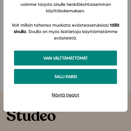
voimme tarjota sinulle henkilökohtaisemman
Monipuolinen, Ajankohtainen, Laadukas,
käyttökokemuksen.
In English
Tietorikas
Voit milloin tahansa muokata evästeasetuksiasi
tällä
sivulla
. Sivulla on myös lisätietoja käyttämistämme
Piia
evästeistä.
VAIN VÄLTTÄMÄTTÖMÄT
KATSO KAIKKI SUOSITUKSET
SALLI KAIKKI
Näytä tiedot