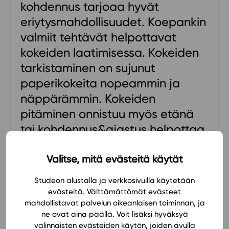
kohdennus tarjoaa hyvät
Ominaisuudet
eriytysmahdollisuudet. Koepankin
Tapahtumakalenteri
valmiit tehtävät helpottavat
Webinaari­tallenteet
kokeiden laatimisessa. Kokeiden
Yhteisö
tarkistaminen on sujunut
Suosittelut
paperikokeita nopeammin ja
Ohjekeskus
näppärämmin. Kokeiden
Ohjevideot
pitäminen onnistuu myös etänä
Oppikirjailijat
tai kohdennus&ajastus helpottaa
Tiimi
yksittäisten kokeesta
Tietoa meistä
Eettiset periaatteet tekoälyn käyttöön
poissaolleiden oppilaiden kokeen
Valitse, mitä evästeitä käytät
järjestämistä. Asiakaspalvelu
Tilaa uutiskirje
Studeon alustalla ja verkkosivuilla käytetään
toimii huippunopeasti, josta
evästeitä. Välttämättömät evästeet
Ota yhteyttä
erityiskiitokset! Erittäin
mahdollistavat palvelun oikeanlaisen toiminnan, ja
ne ovat aina päällä. Voit lisäksi hyväksyä
tyytyväinen käyttäjä.
valinnaisten evästeiden käytön, joiden avulla