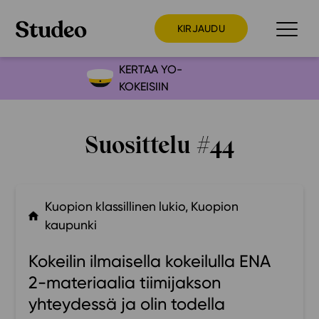
KIRJAUDU
KERTAA YO-
KOKEISIIN
Preppaaja
Opettaja
Suosittelu #44
Opiskelija
Huoltaja
Kokeilutarjous
Kuopion klassillinen lukio, Kuopion
Ainstain
kaupunki
Alakoulu
Kokeilin ilmaisella kokeilulla ENA
Yläkoulu
2-materiaalia tiimijakson
Lukio
yhteydessä ja olin todella
Ajankohtaista