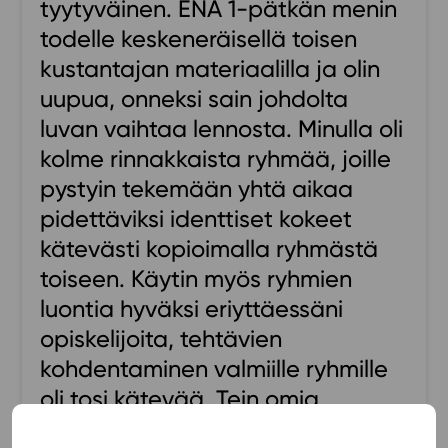
tyytyväinen. ENA 1-pätkän menin
Ominaisuudet
todelle keskeneräisellä toisen
Tapahtumakalenteri
kustantajan materiaalilla ja olin
Webinaari­tallenteet
uupua, onneksi sain johdolta
Yhteisö
luvan vaihtaa lennosta. Minulla oli
Suosittelut
kolme rinnakkaista ryhmää, joille
Ohjekeskus
pystyin tekemään yhtä aikaa
Ohjevideot
pidettäviksi identtiset kokeet
Oppikirjailijat
kätevästi kopioimalla ryhmästä
Tiimi
toiseen. Käytin myös ryhmien
Tietoa meistä
luontia hyväksi eriyttäessäni
Eettiset periaatteet tekoälyn käyttöön
opiskelijoita, tehtävien
Tilaa uutiskirje
kohdentaminen valmiille ryhmille
Ota yhteyttä
oli tosi kätevää. Tein omia
koetehtäviä ottamalla pohjaksi