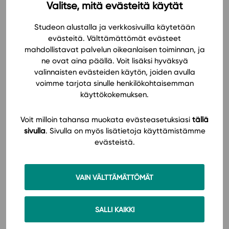
Studeon valmiita tehtäviä, joihin
Valitse, mitä evästeitä käytät
vaihdoin kaiken ja lisäilin kuviakin.
In English
Studeon alustalla ja verkkosivuilla käytetään
Ei tarvinnut opetella tekemään
evästeitä. Välttämättömät evästeet
tehtäviä alusta asti. Olisin
mahdollistavat palvelun oikeanlaisen toiminnan, ja
ne ovat aina päällä. Voit lisäksi hyväksyä
varmasti uupunut, jollen olisi
valinnaisten evästeiden käytön, joiden avulla
saanut tätä toimivaa työkalua
voimme tarjota sinulle henkilökohtaisemman
käyttööni. Kaksi jaksoa peräkkäin
käyttökokemuksen.
toimimattomalla (toisen
Voit milloin tahansa muokata evästeasetuksiasi
tällä
kustantajan) digimateriaalilla olisi
sivulla
. Sivulla on myös lisätietoja käyttämistämme
ollut minulle liikaa.
evästeistä.
Helppokäyttöinen, joustava, moderni,
VAIN VÄLTTÄMÄTTÖMÄT
kiinnostava, motivoiva
Sonja
SALLI KAIKKI