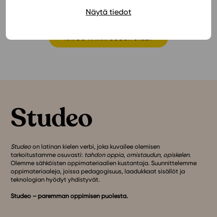
Näytä tiedot
KATSO KAIKKI SUOSITUKSET
Studeo
on latinan kielen verbi, joka kuvailee olemisen
tarkoitustamme osuvasti:
tahdon oppia
,
omistaudun
,
opiskelen
.
Olemme sähköisten oppimateriaalien kustantaja. Suunnittelemme
oppimateriaaleja, joissa pedagogisuus, laadukkaat sisällöt ja
teknologian hyödyt yhdistyvät.
Studeo – paremman oppimisen puolesta.