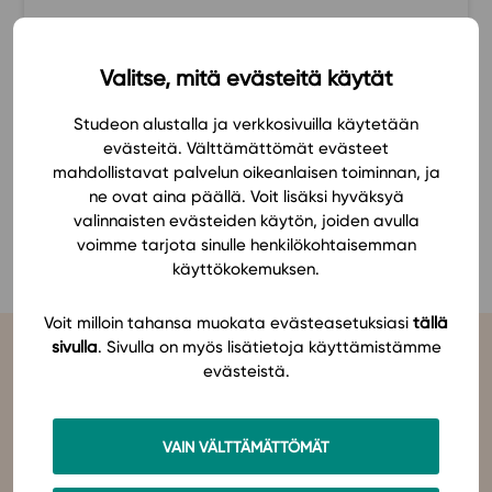
Ominaisuudet
Uudistuva, positiivinen
Tapahtumakalenteri
Valitse, mitä evästeitä käytät
Tiina
Webinaari­tallenteet
Yhteisö
Studeon alustalla ja verkkosivuilla käytetään
evästeitä. Välttämättömät evästeet
Suosittelut
mahdollistavat palvelun oikeanlaisen toiminnan, ja
Ohjekeskus
ne ovat aina päällä. Voit lisäksi hyväksyä
Ohjevideot
KATSO KAIKKI SUOSITUKSET
valinnaisten evästeiden käytön, joiden avulla
Oppikirjailijat
voimme tarjota sinulle henkilökohtaisemman
käyttökokemuksen.
Tiimi
Tietoa meistä
Voit milloin tahansa muokata evästeasetuksiasi
tällä
Eettiset periaatteet tekoälyn käyttöön
sivulla
. Sivulla on myös lisätietoja käyttämistämme
evästeistä.
Tilaa uutiskirje
Ota yhteyttä
VAIN VÄLTTÄMÄTTÖMÄT
Studeo
on latinan kielen verbi, joka kuvailee olemisen
tarkoitustamme osuvasti:
tahdon oppia
,
omistaudun
,
opiskelen
.