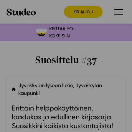
KIRJAUDU
KERTAA YO-
KOKEISIIN
Preppaaja
Opettaja
Suosittelu #37
Opiskelija
Huoltaja
Kokeilutarjous
Jyväskylän lyseon lukio, Jyväskylän
Ainstain
kaupunki
Alakoulu
Erittäin helppokäyttöinen,
Yläkoulu
laadukas ja edullinen kirjasarja.
Lukio
Suosikkini kaikista kustantajista!
Ajankohtaista