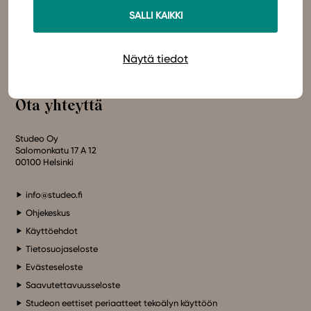
Olemme sähköisten oppimateriaalien kustantaja. Suunnittelemme
SALLI KAIKKI
oppimateriaaleja, joissa pedagogisuus, laadukkaat sisällöt ja
In English
teknologian hyödyt yhdistyvät.
Studeo – paremman oppimisen puolesta.
Näytä tiedot
Ota yhteyttä
Studeo Oy
Salomonkatu 17 A 12
00100 Helsinki
info@studeo.fi
Ohjekeskus
Käyttöehdot
Tietosuojaseloste
Evästeseloste
Saavutettavuusseloste
Studeon eettiset periaatteet tekoälyn käyttöön