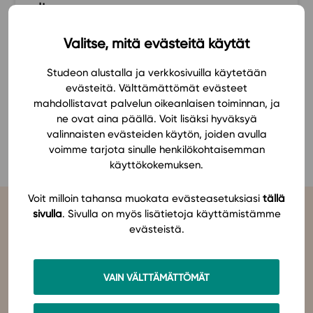
alkuun.
Ominaisuudet
Tapahtumakalenteri
Valitse, mitä evästeitä käytät
PeV
Webinaari­tallenteet
Studeon alustalla ja verkkosivuilla käytetään
Yhteisö
evästeitä. Välttämättömät evästeet
Suosittelut
mahdollistavat palvelun oikeanlaisen toiminnan, ja
Ohjekeskus
ne ovat aina päällä. Voit lisäksi hyväksyä
KATSO KAIKKI SUOSITUKSET
valinnaisten evästeiden käytön, joiden avulla
Ohjevideot
voimme tarjota sinulle henkilökohtaisemman
Oppikirjailijat
käyttökokemuksen.
Tiimi
Tietoa meistä
Voit milloin tahansa muokata evästeasetuksiasi
tällä
sivulla
. Sivulla on myös lisätietoja käyttämistämme
Eettiset periaatteet tekoälyn käyttöön
evästeistä.
Tilaa uutiskirje
Ota yhteyttä
VAIN VÄLTTÄMÄTTÖMÄT
Studeo
on latinan kielen verbi, joka kuvailee olemisen
tarkoitustamme osuvasti:
tahdon oppia
,
omistaudun
,
opiskelen
.
Olemme sähköisten oppimateriaalien kustantaja. Suunnittelemme