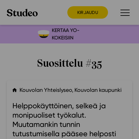
KIRJAUDU
KERTAA YO-
KOKEISIIN
Preppaaja
Opettaja
Suosittelu #35
Opiskelija
Huoltaja
Kokeilutarjous
Kouvolan Yhteislyseo, Kouvolan kaupunki
Ainstain
Helppokäyttöinen, selkeä ja
Alakoulu
monipuoliset työkalut.
Yläkoulu
Muutamankin tunnin
Lukio
tutustumisella pääsee helposti
Ajankohtaista