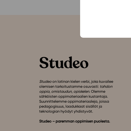
Studeo
on latinan kielen verbi, joka kuvailee
olemisen tarkoitustamme osuvasti:
tahdon
oppia
,
omistaudun
,
opiskelen
. Olemme
sähköisten oppimateriaalien kustantaja.
Suunnittelemme oppimateriaaleja, joissa
pedagogisuus, laadukkaat sisällöt ja
teknologian hyödyt yhdistyvät.
Studeo – paremman oppimisen puolesta.