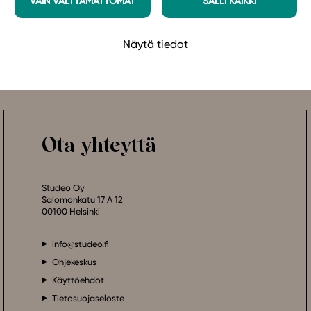
VAIN VÄLTTÄMÄTTÖMÄT
SALLI KAIKKI
Näytä tiedot
Ota yhteyttä
Studeo Oy
Salomonkatu 17 A 12
00100 Helsinki
info@studeo.fi
Ohjekeskus
Käyttöehdot
Tietosuojaseloste