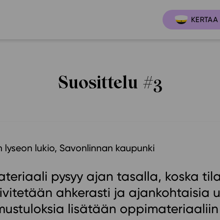
KERTAA 
Suosittelu #3
Ajankoh
Lukio
Ominai
t
LOPS 2021
Tapaht
it
GLP 2021
Webinaa
ssit
Oppimateriaalit
 lyseon lukio, Savonlinnan kaupunki
Yhteisö
Hinnasto
eriaali pysyy ajan tasalla, koska tila
Suositt
Lukion pakettilisenssi
ivitetään ahkerasti ja ajankohtaisia u
Ohjeke
Käyttöönotto
mustuloksia lisätään oppimateriaaliin
Ohjevi
Bruksanvisning