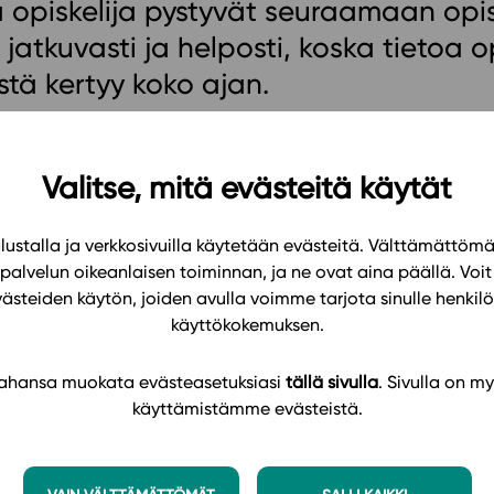
a opiskelija pystyvät seuraamaan opi
Oppikirj
Tilaa
 jatkuvasti ja helposti, koska tietoa o
t
Tiimi
stä kertyy koko ajan.
it
Tietoa 
ssit
Eettise
n, Helppokäyttöinen, Luotettava, Monipuolinen, In
tekoäly
Valitse, mitä evästeitä käytät
ustalla ja verkkosivuilla käytetään evästeitä. Välttämättöm
palvelun oikeanlaisen toiminnan, ja ne ovat aina päällä. Voit 
västeiden käytön, joiden avulla voimme tarjota sinulle henk
käyttökokemuksen.
KATSO KAIKKI SUOSITUKSET
 tahansa muokata evästeasetuksiasi
tällä sivulla
. Sivulla on my
käyttämistämme evästeistä.