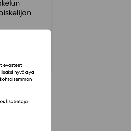
skelun
ailijat
piskelijan
meistä
t periaatteet
nostava
n käyttöön
ät evästeet
lisäksi hyväksyä
ilökohtaisemman
ös lisätietoja