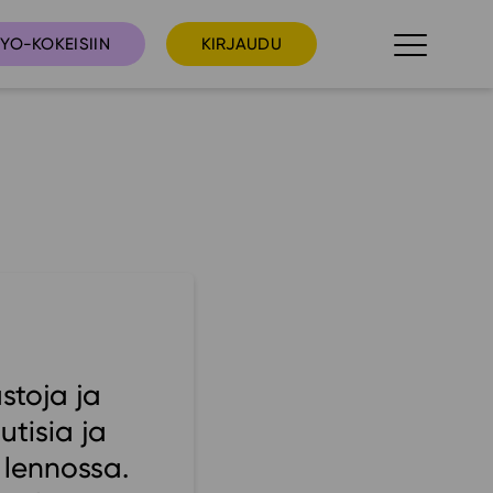
YO-KOKEISIIN
KIRJAUDU
taista
Tilaa uutiskirje
suudet
Ota yhteyttä
umakalenteri
ri­tallenteet
In English
stoja ja
elut
utisia ja
skus
 lennossa.
deot