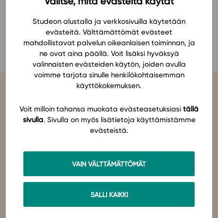
Valitse, mitä evästeitä käytät
Ominaisuudet
Studeon alustalla ja verkkosivuilla käytetään
Tapahtumakalenteri
KATSO KAIKKI SUOSITUKSET
evästeitä. Välttämättömät evästeet
Webinaari­tallenteet
mahdollistavat palvelun oikeanlaisen toiminnan, ja
ne ovat aina päällä. Voit lisäksi hyväksyä
Yhteisö
valinnaisten evästeiden käytön, joiden avulla
Suosittelut
voimme tarjota sinulle henkilökohtaisemman
Ohjekeskus
käyttökokemuksen.
Ohjevideot
Oppikirjailijat
Voit milloin tahansa muokata evästeasetuksiasi
tällä
sivulla
. Sivulla on myös lisätietoja käyttämistämme
Tiimi
evästeistä.
Tietoa meistä
Studeo
on latinan kielen verbi, joka kuvailee olemisen
tarkoitustamme osuvasti:
tahdon oppia
,
omistaudun
,
opiskelen
.
Eettiset periaatteet tekoälyn käyttöön
Olemme sähköisten oppimateriaalien kustantaja. Suunnittelemme
oppimateriaaleja, joissa pedagogisuus, laadukkaat sisällöt ja
VAIN VÄLTTÄMÄTTÖMÄT
Tilaa uutiskirje
teknologian hyödyt yhdistyvät.
Ota yhteyttä
Studeo – paremman oppimisen puolesta.
SALLI KAIKKI