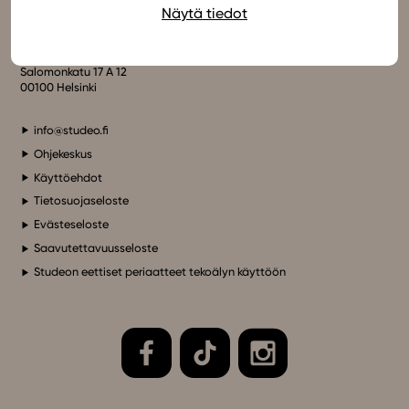
Ota yhteyttä
Näytä tiedot
In English
Studeo Oy
Salomonkatu 17 A 12
00100 Helsinki
info@studeo.fi
Ohjekeskus
Käyttöehdot
Tietosuojaseloste
Evästeseloste
Saavutettavuusseloste
Studeon eettiset periaatteet tekoälyn käyttöön