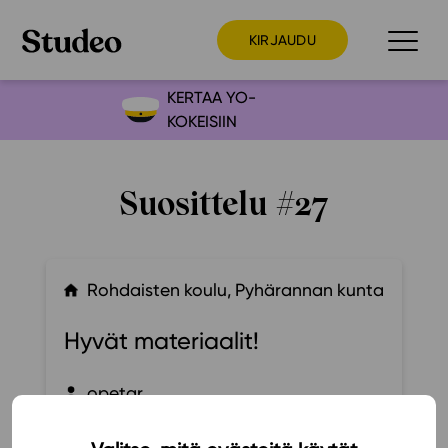
KIRJAUDU
KERTAA YO-
KOKEISIIN
Preppaaja
Opettaja
Suosittelu #27
Opiskelija
Huoltaja
Kokeilutarjous
Rohdaisten koulu, Pyhärannan kunta
Ainstain
Hyvät materiaalit!
Alakoulu
Yläkoulu
opetar
Lukio
Ajankohtaista