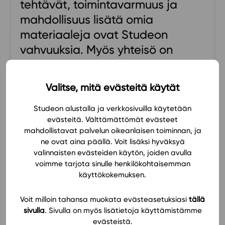
tehtävät, toimintavarmuus ja
Ominaisuudet
mahdollisuus lisätä omia
Tapahtumakalenteri
materiaaleja ovat Studeon
Webinaari­tallenteet
vahvuuksia. Myös yhteisö on
Yhteisö
mahtava tuki opettajalle, apua
Suosittelut
saa aina pian.
Ohjekeskus
Valitse, mitä evästeitä käytät
Ohjevideot
Toimintavarma, Joustava, Monipuolinen,
Studeon alustalla ja verkkosivuilla käytetään
Oppikirjailijat
Ajantasainen
evästeitä. Välttämättömät evästeet
Tiimi
mahdollistavat palvelun oikeanlaisen toiminnan, ja
Tietoa meistä
ne ovat aina päällä. Voit lisäksi hyväksyä
Reaaliope
valinnaisten evästeiden käytön, joiden avulla
Eettiset periaatteet tekoälyn käyttöön
voimme tarjota sinulle henkilökohtaisemman
käyttökokemuksen.
Tilaa uutiskirje
Ota yhteyttä
Voit milloin tahansa muokata evästeasetuksiasi
tällä
KATSO KAIKKI SUOSITUKSET
sivulla
. Sivulla on myös lisätietoja käyttämistämme
evästeistä.