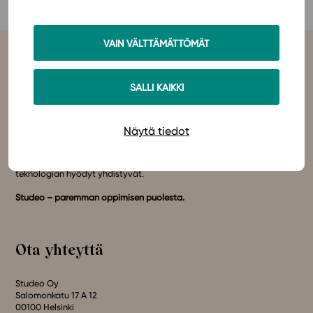
In English
VAIN VÄLTTÄMÄTTÖMÄT
SALLI KAIKKI
Studeo
on latinan kielen verbi, joka kuvailee olemisen
Näytä tiedot
tarkoitustamme osuvasti:
tahdon oppia
,
omistaudun
,
opiskelen
.
Olemme sähköisten oppimateriaalien kustantaja. Suunnittelemme
oppimateriaaleja, joissa pedagogisuus, laadukkaat sisällöt ja
teknologian hyödyt yhdistyvät.
Studeo – paremman oppimisen puolesta.
Ota yhteyttä
Studeo Oy
Salomonkatu 17 A 12
00100 Helsinki