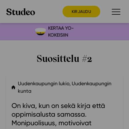
KIRJAUDU
KERTAA YO-
KOKEISIIN
Preppaaja
Opettaja
Suosittelu #2
Opiskelija
Huoltaja
Kokeilutarjous
Uudenkaupungin lukio, Uudenkaupungin
Ainstain
kunta
Alakoulu
On kiva, kun on sekä kirja että
Yläkoulu
oppimisalusta samassa.
Lukio
Monipuolisuus, motivoivat
Ajankohtaista