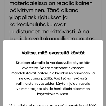
materiaaleissa on reaaliaikainen
Ominaisuudet
päivittyminen. Tänä aikana
Tapahtumakalenteri
ylioppilaskirjoitukset ja
Webinaari­tallenteet
korkeakouluhaku ovat
Yhteisö
uudistuneet merkittävästi. Aina
Suosittelut
kun jokin valtakunnallinen päätös
Ohjekeskus
on tehty, asia on päivittynyt
Ohjevideot
Studeon materiaaliin seuraavaksi
Valitse, mitä evästeitä käytät
Oppikirjailijat
päiväksi. Kiitos siitä
Tiimi
Studeon alustalla ja verkkosivuilla käytetään
oppikirjailijoille!
Tietoa meistä
evästeitä. Välttämättömät evästeet
Eettiset periaatteet tekoälyn käyttöön
mahdollistavat palvelun oikeanlaisen toiminnan, ja
ne ovat aina päällä. Voit lisäksi hyväksyä
Ajantasainen, Käyttäjäystävällinen
Tilaa uutiskirje
valinnaisten evästeiden käytön, joiden avulla
voimme tarjota sinulle henkilökohtaisemman
Ota yhteyttä
Pauliina-opo
käyttökokemuksen.
Voit milloin tahansa muokata evästeasetuksiasi
tällä