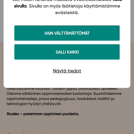
sivulla
. Sivulla on myös lisätietoja käyttämistämme
In English
evästeistä.
KATSO KAIKKI SUOSITUKSET
VAIN VÄLTTÄMÄTTÖMÄT
SALLI KAIKKI
Näytä tiedot
Studeo
on latinan kielen verbi, joka kuvailee olemisen
tarkoitustamme osuvasti:
tahdon oppia
,
omistaudun
,
opiskelen
.
Olemme sähköisten oppimateriaalien kustantaja. Suunnittelemme
oppimateriaaleja, joissa pedagogisuus, laadukkaat sisällöt ja
teknologian hyödyt yhdistyvät.
Studeo – paremman oppimisen puolesta.