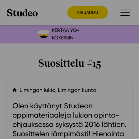
KIRJAUDU
KERTAA YO-
KOKEISIIN
Preppaaja
Opettaja
Suosittelu #15
Opiskelija
Huoltaja
Kokeilutarjous
Limingan lukio, Limingan kunta
Ainstain
Olen käyttänyt Studeon
Alakoulu
oppimateriaaleja lukion opinto-
Yläkoulu
ohjauksessa syksystä 2016 lähtien.
Lukio
Suosittelen lämpimästi! Hienointa
Ajankohtaista