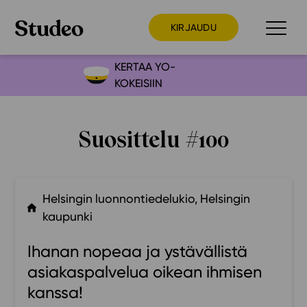
KIRJAUDU
KERTAA YO-
KOKEISIIN
Preppaaja
Opettaja
Suosittelu #100
Opiskelija
Huoltaja
Kokeilutarjous
Helsingin luonnontiedelukio, Helsingin
Ainstain
kaupunki
Alakoulu
Ihanan nopeaa ja ystävällistä
Yläkoulu
asiakaspalvelua oikean ihmisen
Lukio
kanssa!
Ajankohtaista