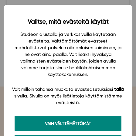
Ominaisuudet
Ystävällinen, näppärä
Tapahtumakalenteri
Valitse, mitä evästeitä käytät
Katja
Webinaari­tallenteet
Yhteisö
Studeon alustalla ja verkkosivuilla käytetään
evästeitä. Välttämättömät evästeet
Suosittelut
mahdollistavat palvelun oikeanlaisen toiminnan, ja
Ohjekeskus
ne ovat aina päällä. Voit lisäksi hyväksyä
Ohjevideot
KATSO KAIKKI SUOSITUKSET
valinnaisten evästeiden käytön, joiden avulla
Oppikirjailijat
voimme tarjota sinulle henkilökohtaisemman
käyttökokemuksen.
Tiimi
Tietoa meistä
Voit milloin tahansa muokata evästeasetuksiasi
tällä
Eettiset periaatteet tekoälyn käyttöön
sivulla
. Sivulla on myös lisätietoja käyttämistämme
evästeistä.
Tilaa uutiskirje
Ota yhteyttä
VAIN VÄLTTÄMÄTTÖMÄT
Studeo
on latinan kielen verbi, joka kuvailee olemisen
tarkoitustamme osuvasti:
tahdon oppia
,
omistaudun
,
opiskelen
.