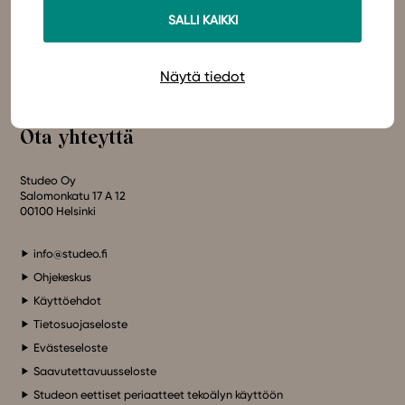
Olemme sähköisten oppimateriaalien kustantaja. Suunnittelemme
SALLI KAIKKI
oppimateriaaleja, joissa pedagogisuus, laadukkaat sisällöt ja
In English
teknologian hyödyt yhdistyvät.
Studeo – paremman oppimisen puolesta.
Näytä tiedot
Ota yhteyttä
Studeo Oy
Salomonkatu 17 A 12
00100 Helsinki
info@studeo.fi
Ohjekeskus
Käyttöehdot
Tietosuojaseloste
Evästeseloste
Saavutettavuusseloste
Studeon eettiset periaatteet tekoälyn käyttöön