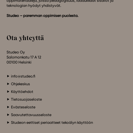
oppimateriaaleja, joissa pedagogisuus, laadukkaat sisällöt ja
teknologian hyödyt yhdistyvät.
Studeo – paremman oppimisen puolesta.
Ota yhteyttä
Studeo Oy
Salomonkatu 17 A 12
00100 Helsinki
info@studeo.fi
Ohjekeskus
Käyttöehdot
Tietosuojaseloste
Evästeseloste
Saavutettavuusseloste
Studeon eettiset periaatteet tekoälyn käyttöön