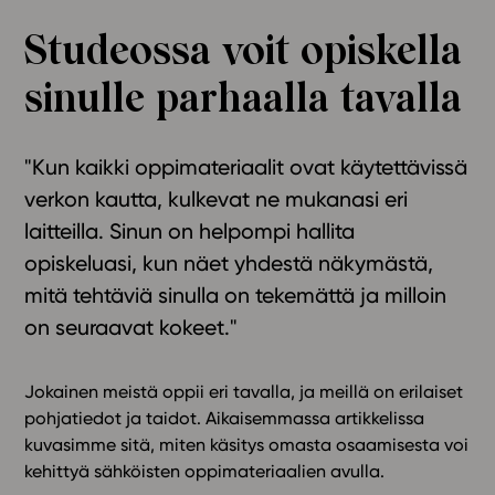
Ominaisuudet
Studeossa voit opiskella
Tapahtumakalenteri
sinulle parhaalla tavalla
Webinaari­tallenteet
Yhteisö
Suosittelut
"Kun kaikki oppimateriaalit ovat käytettävissä
Ohjekeskus
verkon kautta, kulkevat ne mukanasi eri
Ohjevideot
laitteilla. Sinun on helpompi hallita
Oppikirjailijat
opiskeluasi, kun näet yhdestä näkymästä,
Tiimi
mitä tehtäviä sinulla on tekemättä ja milloin
Tietoa meistä
on seuraavat kokeet."
Eettiset periaatteet tekoälyn käyttöön
Tilaa uutiskirje
Jokainen meistä oppii eri tavalla, ja meillä on erilaiset
pohjatiedot ja taidot. Aikaisemmassa artikkelissa
Ota yhteyttä
kuvasimme sitä, miten käsitys omasta osaamisesta voi
kehittyä sähköisten oppimateriaalien avulla.