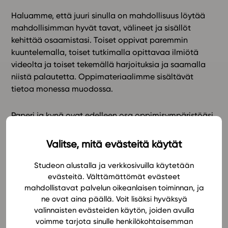
Haluamme, että juuri sinulla on mahdollisuus löytää
In English
mahdollisimman hyvät tavat, välineet ja sisällöt
kehittää osaamistasi. Toiset oppivat paremmin
kuuntelemalla, toiset tutkimalla opittavaa ilmiötä
videolta ja toiset tekemällä harjoituksia ja saamalla
niistä palautetta. Oppimateriaalimme sisältävät
tietoa monessa muodossa.
Paperi ja kynä ovat edelleen osa oppimisympäristöäsi.
Voit piirtää miellekarttoja, kirjoittaa matematiikan
kaavoja ja tehdä muistiinpanoja vihkoosi ja napata
Valitse, mitä evästeitä käytät
niistä kuvan, jonka liität muistioosi Studeossa.
Toisaalta sähköiseen oppimateriaaliin voi vapaasti
Studeon alustalla ja verkkosivuilla käytetään
tehdä muistiinpanoja ja merkintöjä, jotka säilyvät
evästeitä. Välttämättömät evästeet
mahdollistavat palvelun oikeanlaisen toiminnan, ja
sinulla ja kulkevat mukanasi eri laitteilla. Samalla opit
ne ovat aina päällä. Voit lisäksi hyväksyä
hyödyntämään teknologiaa tiedon käsittelyssä.
valinnaisten evästeiden käytön, joiden avulla
voimme tarjota sinulle henkilökohtaisemman
Oppimateriaali voidaan personoida juuri sinulle, minkä