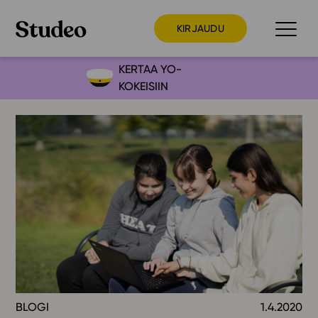
KIRJAUDU
KERTAA YO-
KOKEISIIN
Preppaaja
Opettaja
Opiskelija
Huoltaja
Kokeilutarjous
Ainstain
Alakoulu
Yläkoulu
Lukio
BLOGI
1.4.2020
Ajankohtaista