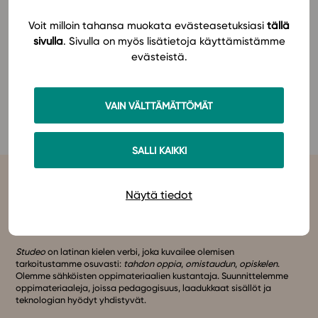
Lue lisää ruotsinkielisestä KE5 -oppimateriaalista
Voit milloin tahansa muokata evästeasetuksiasi
tällä
In English
täältä
.
sivulla
. Sivulla on myös lisätietoja käyttämistämme
evästeistä.
Jos sinulla on opettajan tunnukset Studeoon,
pääset
tutustumaan materiaaliin Studeossa
VAIN VÄLTTÄMÄTTÖMÄT
kokonaisuudessaan täällä
.
SALLI KAIKKI
Näytä tiedot
Studeo
on latinan kielen verbi, joka kuvailee olemisen
tarkoitustamme osuvasti:
tahdon oppia
,
omistaudun
,
opiskelen
.
Olemme sähköisten oppimateriaalien kustantaja. Suunnittelemme
oppimateriaaleja, joissa pedagogisuus, laadukkaat sisällöt ja
teknologian hyödyt yhdistyvät.