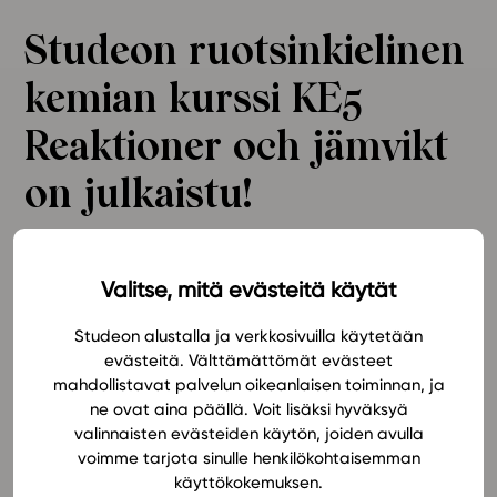
Ominaisuudet
Studeon ruotsinkielinen
Tapahtumakalenteri
kemian kurssi KE5
Webinaari­tallenteet
Yhteisö
Reaktioner och jämvikt
Suosittelut
on julkaistu!
Ohjekeskus
Ohjevideot
Oppikirjailijat
Lukion ruotsinkielinen kemian sarjamme huipentuu
Tiimi
uuteen KE5 Reaktioner och jämvikt (GLP 2016) -
Valitse, mitä evästeitä käytät
Tietoa meistä
oppimateriaaliin! Kurssilla tutustutaan kemiallisen
Studeon alustalla ja verkkosivuilla käytetään
reaktion nopeuteen ja siihen vaikuttaviin tekijöihin
Eettiset periaatteet tekoälyn käyttöön
evästeitä. Välttämättömät evästeet
sekä tasapainoreaktioihin. Oppimateriaalin
mahdollistavat palvelun oikeanlaisen toiminnan, ja
Tilaa uutiskirje
sovellukset valmistavat hyvin ylioppilaskirjoituksiin.
ne ovat aina päällä. Voit lisäksi hyväksyä
Kurssilla opetellaan analysoimaan mittausdataa
Ota yhteyttä
valinnaisten evästeiden käytön, joiden avulla
tekemällä siitä graafisia kuvaajia sekä selittämään
voimme tarjota sinulle henkilökohtaisemman
reaktioita kuvaajien, taulukoiden ja laskujen avulla.
käyttökokemuksen.