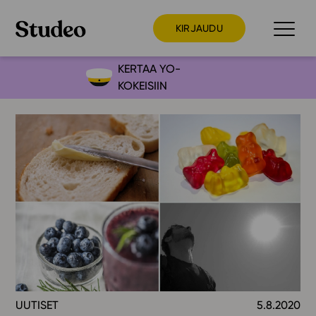
KIRJAUDU
KERTAA YO-
KOKEISIIN
Preppaaja
Opettaja
Opiskelija
Huoltaja
Kokeilutarjous
Ainstain
Alakoulu
Yläkoulu
Lukio
UUTISET
5.8.2020
Ajankohtaista