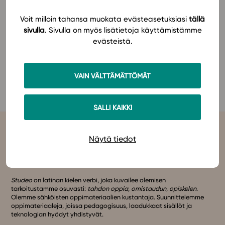
läpäisee koko oppimateriaalin.
Voit milloin tahansa muokata evästeasetuksiasi
tällä
In English
Lue lisää!
sivulla
. Sivulla on myös lisätietoja käyttämistämme
evästeistä.
Jos sinulla on opettajan tunnukset Studeoon,
pääset
tutustumaan materiaaliin Studeossa
VAIN VÄLTTÄMÄTTÖMÄT
kokonaisuudessaan täällä
.
SALLI KAIKKI
Näytä tiedot
Studeo
on latinan kielen verbi, joka kuvailee olemisen
tarkoitustamme osuvasti:
tahdon oppia
,
omistaudun
,
opiskelen
.
Olemme sähköisten oppimateriaalien kustantaja. Suunnittelemme
oppimateriaaleja, joissa pedagogisuus, laadukkaat sisällöt ja
teknologian hyödyt yhdistyvät.