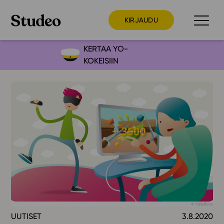
KIRJAUDU
KERTAA YO-
KOKEISIIN
Preppaaja
Opettaja
Opiskelija
Huoltaja
Kokeilutarjous
Ainstain
Alakoulu
Yläkoulu
Lukio
UUTISET
3.8.2020
Ajankohtaista