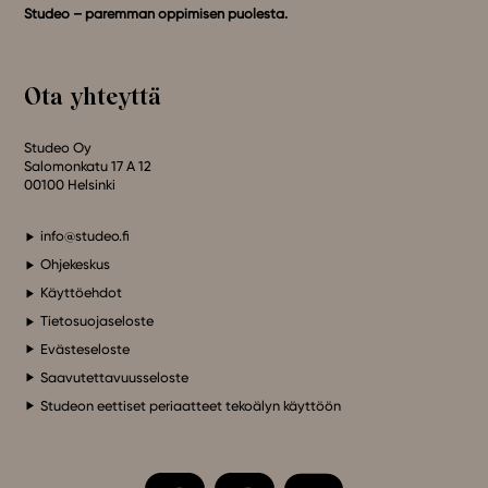
Studeo – paremman oppimisen puolesta.
Ota yhteyttä
Studeo Oy
Salomonkatu 17 A 12
00100 Helsinki
info@studeo.fi
Ohjekeskus
Käyttöehdot
Tietosuojaseloste
Evästeseloste
Saavutettavuusseloste
Studeon eettiset periaatteet tekoälyn käyttöön