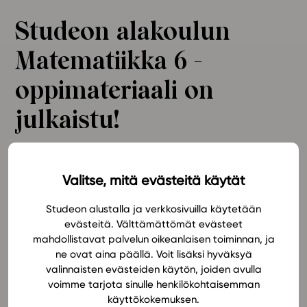
Ominaisuudet
Studeon alakoulun
Tapahtumakalenteri
Matematiikka 6 -
Webinaari­tallenteet
Yhteisö
oppimateriaali on
Suosittelut
julkaistu!
Ohjekeskus
Ohjevideot
Oppikirjailijat
Studeon Matematiikka 6 -oppimateriaali on nyt
Tiimi
julkaistu!
Valitse, mitä evästeitä käytät
Tietoa meistä
Studeon alustalla ja verkkosivuilla käytetään
Eettiset periaatteet tekoälyn käyttöön
Oppimateriaali motivoi oppilasta laskemaan,
evästeitä. Välttämättömät evästeet
päättelemään ja kehittämään loogista ajatteluaan.
mahdollistavat palvelun oikeanlaisen toiminnan, ja
Tilaa uutiskirje
Herkullinen ja havainnollistava kuvitus ja selkeät tekstit
ne ovat aina päällä. Voit lisäksi hyväksyä
Ota yhteyttä
tukevat jokaista oppijaa. Monipuoliset harjoitukset ja
valinnaisten evästeiden käytön, joiden avulla
esimerkit puolestaan kytkevät opittavat asiat
voimme tarjota sinulle henkilökohtaisemman
oppilaan arkeen. Eriyttäminen sekä alas- että ylöspäin
käyttökokemuksen.