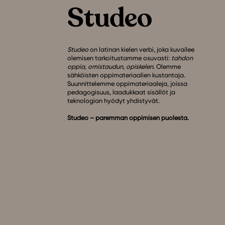
Studeo
on latinan kielen verbi, joka kuvailee
olemisen tarkoitustamme osuvasti:
tahdon
oppia
,
omistaudun
,
opiskelen
. Olemme
sähköisten oppimateriaalien kustantaja.
Suunnittelemme oppimateriaaleja, joissa
pedagogisuus, laadukkaat sisällöt ja
teknologian hyödyt yhdistyvät.
Studeo – paremman oppimisen puolesta.