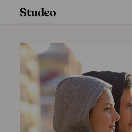
Preppaaja
Alakoulu
Oppiainesarja
Opettaja
Oppimateriaal
Opiskelija
Alakoulun lisen
Huoltaja
Hinnasto
Kokeilutarjous
Käyttöönotto
Tilaa
Ainstain