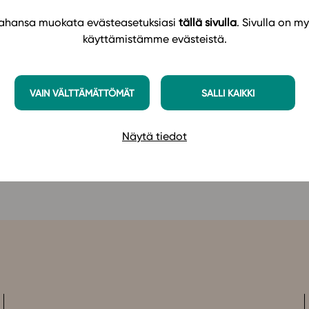
 tahansa muokata evästeasetuksiasi
tällä sivulla
. Sivulla on my
ångsidig informationssökning, den studerandes
käyttämistämme evästeistä.
et egna lärandet.
Läs mer!
handledningen på Studeos nuvarande plattform.
VAIN VÄLTTÄMÄTTÖMÄT
SALLI KAIKKI
Näytä tiedot
arbetsliv och framtid (GLP 2021) här!