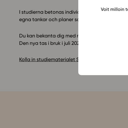
Voit milloin
I studierna betonas individuell målsättning, m
egna tankar och planer samt utvärdering av d
Du kan bekanta dig med materialet för studie
Den nya tas i bruk i juli 2021.
Kolla in studiematerialet SH2 Fortsatta studier, 