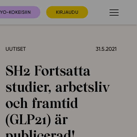
YO-KOKEISIIN
KIRJAUDU
UUTISET
31.5.2021
taista
Tilaa uutiskirje
suudet
SH2 Fortsatta
Ota yhteyttä
umakalenteri
studier, arbetsliv
ri­tallenteet
In English
och framtid
elut
(GLP21) är
skus
publicerad!
deot