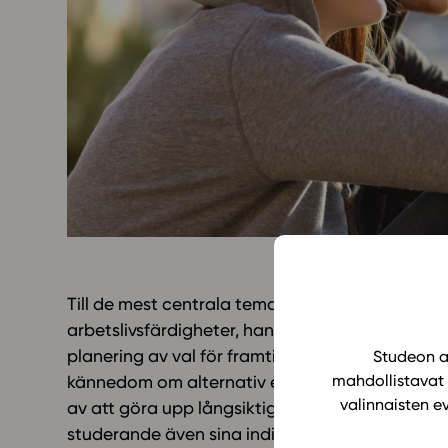
Yläkoulu
KIRJAUDU
Oppiainesarja
Oppimateriaal
Yläkoulun lisen
Hinnasto
Käyttöönotto
Tilaa
Till de mest centrala temana i Studeos SH2-lä
arbetslivsfärdigheter, hantering av den egna 
planering av val för framtiden. Målet är att de
Studeon al
mahdollistavat 
kännedom om alternativ efter gymnasiet samt sin
valinnaisten e
av att göra upp långsiktiga planer för sin fram
studerande även sina individuella studieplaner.