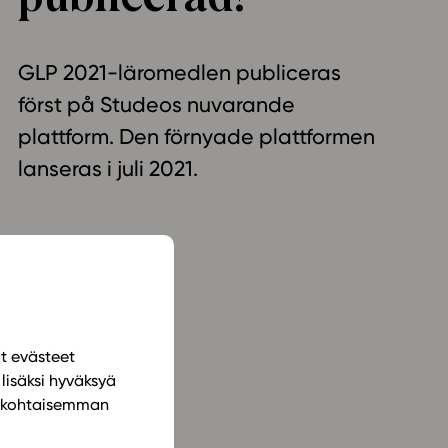
ailijat
GLP 2021-läromedlen publiceras
meistä
först på Studeos nuvarande
t periaatteet
plattform. Den förnyade plattformen
n käyttöön
lanseras i juli 2021.
ät evästeet
lisäksi hyväksyä
ilökohtaisemman