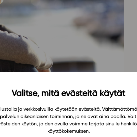
Oppikirj
Tilaa
t
Tiimi
it
Tietoa 
ssit
Eettise
tekoäly
Valitse, mitä evästeitä käytät
romedel hör förmåga att förutse framtiden,
ekonomin, kännedom om fortsatta studier samt
n studerande utvecklar sin självkännedom, sin
ustalla ja verkkosivuilla käytetään evästeitä. Välttämättöm
palvelun oikeanlaisen toiminnan, ja ne ovat aina päällä. Voit 
a färdigheter att fatta beslut, så att hen klarar
västeiden käytön, joiden avulla voimme tarjota sinulle henk
tid. Under studieavsnittet uppdaterar den
käyttökokemuksen.