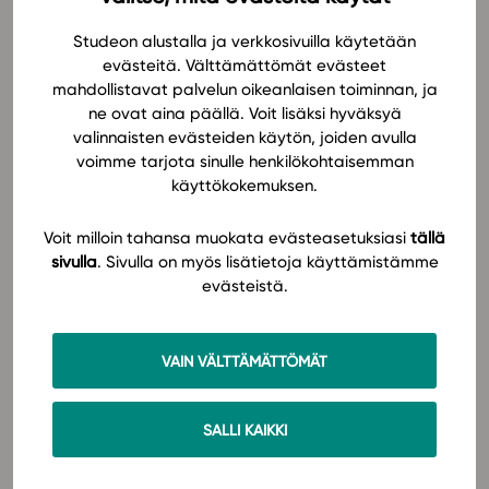
Oppimateriaali toimii myös ikkunana maailmaan.
Studeon alustalla ja verkkosivuilla käytetään
evästeitä. Välttämättömät evästeet
Sähköinen oppimateriaali pysyy ajan tasalla: Kun
mahdollistavat palvelun oikeanlaisen toiminnan, ja
Suomessa on vaalit, päivitetään tiedot hallituksen
ne ovat aina päällä. Voit lisäksi hyväksyä
kokoonpanosta oppimateriaaleihimme jopa samana
valinnaisten evästeiden käytön, joiden avulla
päivänä. Samoin uusista säädetyistä laeista tai
voimme tarjota sinulle henkilökohtaisemman
tieteellisistä löydöksistä kerrotaan pian. Jos jokin
käyttökokemuksen.
linkitetty sivu vaihtaa osoitetta tai video katoaa
Youtubesta, korjataan ne sisältöihimme
Voit milloin tahansa muokata evästeasetuksiasi
tällä
mahdollisimman nopeasti. Sisällössä voidaan myös
sivulla
. Sivulla on myös lisätietoja käyttämistämme
helposti huomioida käyttäjän antama palaute.
evästeistä.
Oppimateriaali siis elää ja päivittyy niin maailman
tapahtumien kuin käyttäjäpalautteenkin mukaan
jatkuvasti.
VAIN VÄLTTÄMÄTTÖMÄT
SALLI KAIKKI