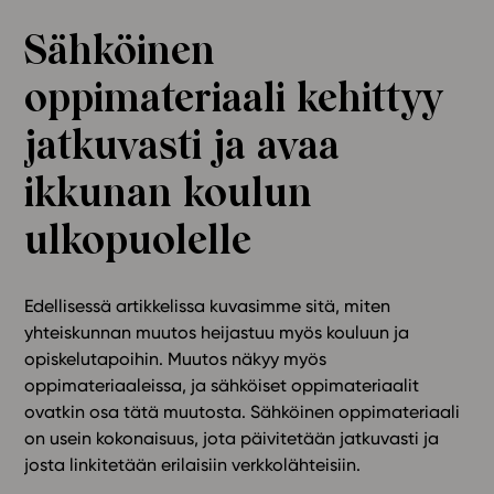
Ominaisuudet
Sähköinen
Tapahtumakalenteri
oppimateriaali kehittyy
Webinaari­tallenteet
Yhteisö
jatkuvasti ja avaa
Suosittelut
ikkunan koulun
Ohjekeskus
Ohjevideot
ulkopuolelle
Oppikirjailijat
Tiimi
Edellisessä artikkelissa kuvasimme sitä, miten
Tietoa meistä
yhteiskunnan muutos heijastuu myös kouluun ja
Eettiset periaatteet tekoälyn käyttöön
opiskelutapoihin. Muutos näkyy myös
oppimateriaaleissa, ja sähköiset oppimateriaalit
Tilaa uutiskirje
ovatkin osa tätä muutosta. Sähköinen oppimateriaali
Ota yhteyttä
on usein kokonaisuus, jota päivitetään jatkuvasti ja
josta linkitetään erilaisiin verkkolähteisiin.