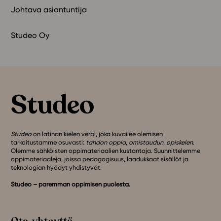
Johtava asiantuntija
Studeo Oy
Studeo
on latinan kielen verbi, joka kuvailee olemisen
tarkoitustamme osuvasti:
tahdon oppia
,
omistaudun
,
opiskelen
.
Olemme sähköisten oppimateriaalien kustantaja. Suunnittelemme
oppimateriaaleja, joissa pedagogisuus, laadukkaat sisällöt ja
teknologian hyödyt yhdistyvät.
Studeo – paremman oppimisen puolesta.