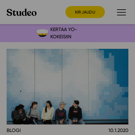
KIRJAUDU
KERTAA YO-
KOKEISIIN
Preppaaja
Opettaja
Opiskelija
Huoltaja
Kokeilutarjous
Ainstain
Alakoulu
Yläkoulu
Lukio
BLOGI
10.1.2020
Ajankohtaista