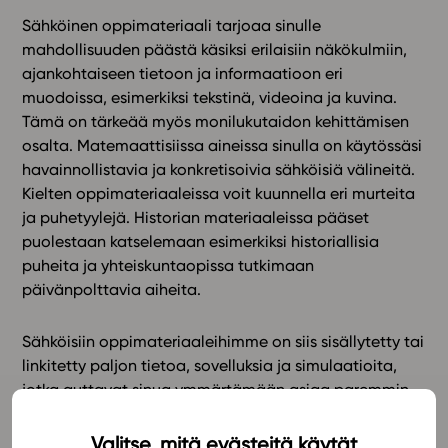
Sähköinen oppimateriaali tarjoaa sinulle
In English
mahdollisuuden päästä käsiksi erilaisiin näkökulmiin,
ajankohtaiseen tietoon ja informaatioon eri
muodoissa, esimerkiksi tekstinä, videoina ja kuvina.
Tämä on tärkeää myös monilukutaidon kehittämisen
osalta. Matemaattisiissa aineissa sinulla on käytössäsi
havainnollistavia ja konkretisoivia sähköisiä välineitä.
Kielten oppimateriaaleissa voit kuunnella eri murteita
ja puhetyylejä. Historian materiaaleissa pääset
puolestaan katselemaan esimerkiksi historiallisia
puheita ja yhteiskuntaopissa tutkimaan
päivänpolttavia aiheita.
Sähköisiin oppimateriaaleihimme on siis sisällytetty tai
linkitetty paljon tietoa, sovelluksia ja simulaatioita,
jotka auttavat sinua ymmärtämään asiaa paremmin.
Tietoa esitetään myös sellaisissa muodoissa, jotka
eivät olisi mahdollisia painetuissa oppimateriaaleissa.
Valitse, mitä evästeitä käytät