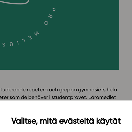
Oppikirj
Tilaa
t
Tiimi
it
Tietoa 
ssit
Eettise
tekoäly
e studerande repetera och greppa gymnasiets hela
heter som de behöver i studentprovet. Läromedlet
t de lärt sig tidigare och forskningsbaserade
titionssyfte vilken läromedelsserie man än använt.
Valitse, mitä evästeitä käytät
g i att tänka och argumentera psykologiskt samt