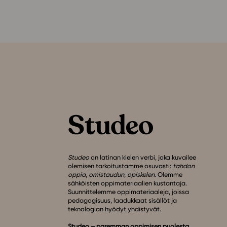
Studeo
on latinan kielen verbi, joka kuvailee
olemisen tarkoitustamme osuvasti:
tahdon
oppia
,
omistaudun
,
opiskelen
. Olemme
sähköisten oppimateriaalien kustantaja.
Suunnittelemme oppimateriaaleja, joissa
pedagogisuus, laadukkaat sisällöt ja
teknologian hyödyt yhdistyvät.
Studeo – paremman oppimisen puolesta.