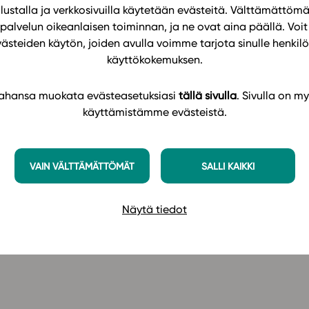
ustalla ja verkkosivuilla käytetään evästeitä. Välttämättöm
nde. Med hjälp av det kan studerande som studerar
palvelun oikeanlaisen toiminnan, ja ne ovat aina päällä. Voit 
mskrida enligt en tematiskt uppbyggd lärstig eller
västeiden käytön, joiden avulla voimme tarjota sinulle henk
äver att de både återkallar stoff i minnet och
käyttökokemuksen.
 tahansa muokata evästeasetuksiasi
tällä sivulla
. Sivulla on my
r, vars syfte är att de studerande ska återkalla
käyttämistämme evästeistä.
ch tillämpade uppgifterna handleder de
pp i olika studieavsnitt och att granska fenomen
hjälp av materialet blir de studerande bekanta med
VAIN VÄLTTÄMÄTTÖMÄT
SALLI KAIKKI
et. Se mera information och prislista
här
.
Näytä tiedot
etition (GLP 2021) på Studeo-plattformen
här
.