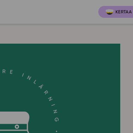
KERTAA 
Ajankoh
Lukio
Ominai
t
LOPS 2021
Tapaht
it
GLP 2021
Webinaa
ssit
Oppimateriaalit
Yhteisö
Hinnasto
Suositt
Lukion pakettilisenssi
Ohjeke
Käyttöönotto
Ohjevi
Bruksanvisning