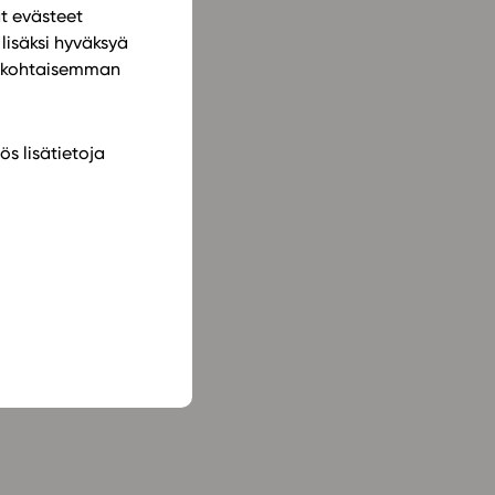
ät evästeet
lisäksi hyväksyä
ilökohtaisemman
ös lisätietoja