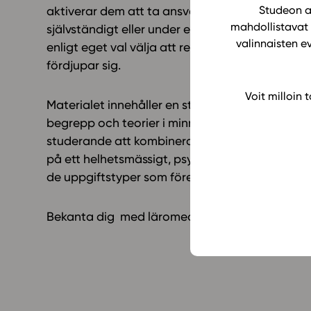
Studeon al
aktiverar dem att ta ansvar för sitt eget lära
mahdollistavat 
självständigt eller under en lärares ledning fra
valinnaisten e
enligt eget val välja att repetera ämnen som kr
fördjupar sig.
Voit milloin
Materialet innehåller en stor mängd basuppgifte
begrepp och teorier i minnet. De fördjupade o
studerande att kombinera kunskap som tagits u
på ett helhetsmässigt, psykologiskt sätt. Med 
de uppgiftstyper som förekommer i studentprov
Bekanta dig med läromedlet PS Psykologi: rep