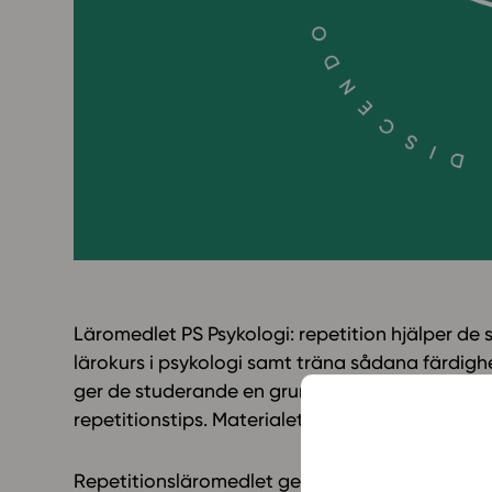
Yläkoulu
KIRJAUDU
Oppiainesarja
Oppimateriaal
Yläkoulun lisen
Hinnasto
Käyttöönotto
Tilaa
Läromedlet PS Psykologi: repetition hjälper d
lärokurs i psykologi samt träna sådana färdig
ger de studerande en grundlig översikt över all
repetitionstips. Materialet kan användas i repe
Repetitionsläromedlet ger de studerande övnin