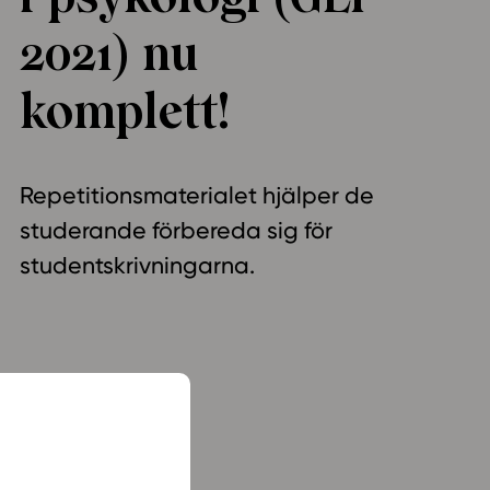
ailijat
2021) nu
komplett!
meistä
t periaatteet
n käyttöön
Repetitionsmaterialet hjälper de
studerande förbereda sig för
studentskrivningarna.