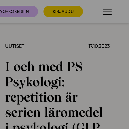
YO-KOKEISIIN
KIRJAUDU
UUTISET
17.10.2023
taista
Tilaa uutiskirje
suudet
I och med PS
Ota yhteyttä
umakalenteri
Psykologi:
ri­tallenteet
In English
repetition är
elut
serien läromedel
skus
i psykologi (GLP
deot