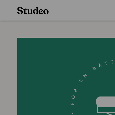
Preppaaja
Alakoulu
Oppiainesarja
Opettaja
Oppimateriaal
Opiskelija
Alakoulun lisen
Huoltaja
Hinnasto
Kokeilutarjous
Käyttöönotto
Tilaa
Ainstain