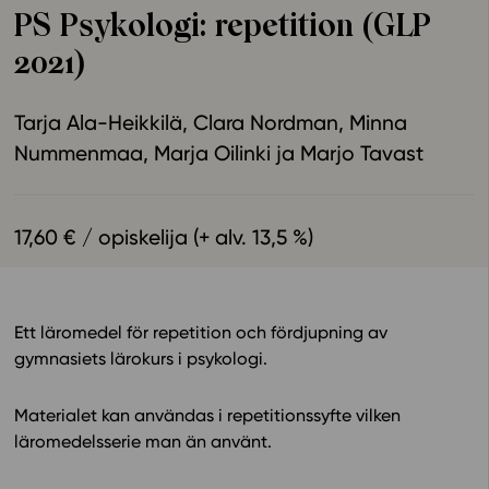
PS Psykologi: repetition (GLP
Ominaisuudet
2021)
Tapahtumakalenteri
Webinaari­tallenteet
Tarja Ala-Heikkilä
Clara Nordman
Minna
Yhteisö
Nummenmaa
Marja Oilinki
Marjo Tavast
Suosittelut
Ohjekeskus
Ohjevideot
17,60 € / opiskelija (+ alv. 13,5 %)
Oppikirjailijat
Tiimi
Tietoa meistä
Ett läromedel för repetition och fördjupning av
Eettiset periaatteet tekoälyn käyttöön
gymnasiets lärokurs i psykologi.
Tilaa uutiskirje
Materialet kan användas i repetitionssyfte vilken
Ota yhteyttä
läromedelsserie man än använt.