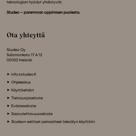
teknologian hyödyt yhdistyvät.
Studeo – paremman oppimisen puolesta.
Ota yhteyttä
Studeo Oy
Salomonkatu 17 A 12
00100 Helsinki
info@studeo.fi
Ohjekeskus
Käyttöehdot
Tietosuojaseloste
Evästeseloste
Saavutettavuusseloste
Studeon eettiset periaatteet tekoälyn käyttöön