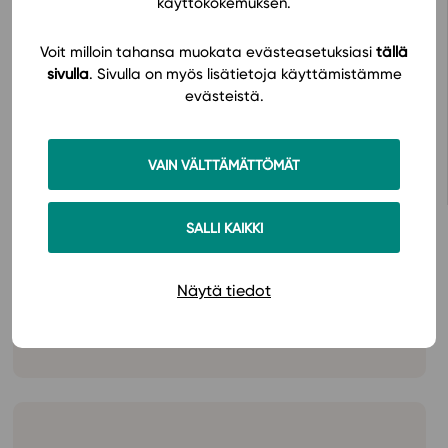
käyttökokemuksen.
Konstsamfundet, Lisi Wahls stiftelse för studiebidrag,
Svenska folkskolans vänner och Svenska Kulturfonden)
Voit milloin tahansa muokata evästeasetuksiasi
tällä
har understött översättningen av detta läromedel, ett
sivulla
. Sivulla on myös lisätietoja käyttämistämme
stort tack!
evästeistä.
Avaa oppimateriaali Studeon alustalla
VAIN VÄLTTÄMÄTTÖMÄT
SALLI KAIKKI
Näytä tiedot
Hinnasto