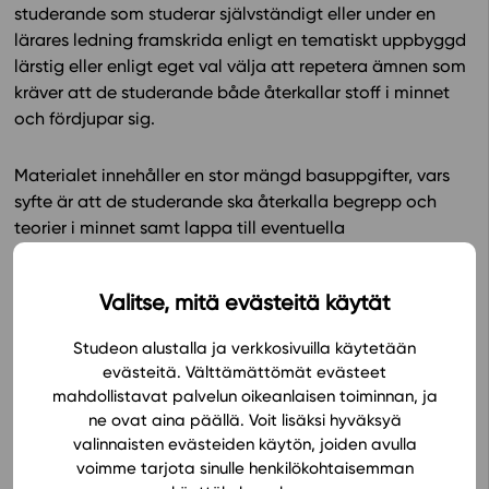
studerande som studerar självständigt eller under en
lärares ledning framskrida enligt en tematiskt uppbyggd
lärstig eller enligt eget val välja att repetera ämnen som
kräver att de studerande både återkallar stoff i minnet
och fördjupar sig.
Materialet innehåller en stor mängd basuppgifter, vars
syfte är att de studerande ska återkalla begrepp och
teorier i minnet samt lappa till eventuella
kunskapsluckor. De fördjupade och tillämpade
uppgifterna handleder de studerande att kombinera
Valitse, mitä evästeitä käytät
kunskap som tagits upp i olika studieavsnitt och att
granska fenomen på ett helhetsmässigt, psykologiskt
Studeon alustalla ja verkkosivuilla käytetään
sätt. Med hjälp av materialet blir de studerande
evästeitä. Välttämättömät evästeet
förtrogna med flera olika uppgiftstyper och får således
mahdollistavat palvelun oikeanlaisen toiminnan, ja
god förberedelse för det elektroniska studentprovet.
ne ovat aina päällä. Voit lisäksi hyväksyä
valinnaisten evästeiden käytön, joiden avulla
Samarbetsgruppen för läromedelsunderstöd (Föreningen
voimme tarjota sinulle henkilökohtaisemman