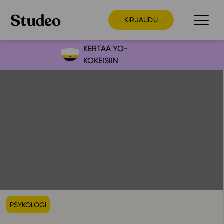
KIRJAUDU
KERTAA YO-
KOKEISIIN
Preppaaja
Opettaja
Opiskelija
Huoltaja
Kokeilutarjous
Ainstain
Alakoulu
Yläkoulu
PSYKOLOGI
Lukio
Ajankohtaista