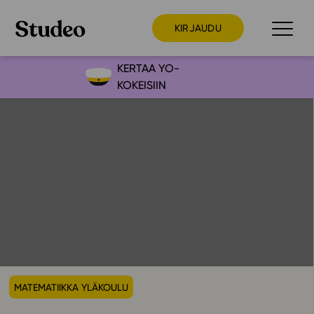
KIRJAUDU
KERTAA YO-
KOKEISIIN
Preppaaja
Opettaja
Opiskelija
Huoltaja
Kokeilutarjous
Ainstain
Alakoulu
Yläkoulu
MATEMATIIKKA YLÄKOULU
Lukio
Ajankohtaista