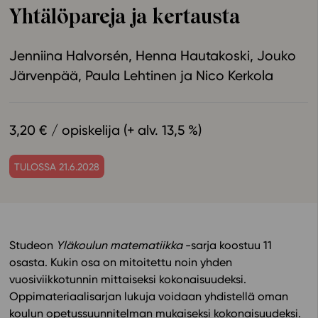
Yhtälöpareja ja kertausta
Ominaisuudet
Tapahtumakalenteri
Jenniina Halvorsén
Henna Hautakoski
Jouko
Webinaari­tallenteet
Järvenpää
Paula Lehtinen
Nico Kerkola
Yhteisö
Suosittelut
Ohjekeskus
3,20 € / opiskelija (+ alv. 13,5 %)
Ohjevideot
Oppikirjailijat
TULOSSA 21.6.2028
Tiimi
Tietoa meistä
Eettiset periaatteet tekoälyn käyttöön
Studeon
Yläkoulun matematiikka
-sarja koostuu 11
Tilaa uutiskirje
osasta. Kukin osa on mitoitettu noin yhden
Ota yhteyttä
vuosiviikkotunnin mittaiseksi kokonaisuudeksi.
Oppimateriaalisarjan lukuja voidaan yhdistellä oman
koulun opetussuunnitelman mukaiseksi kokonaisuudeksi.