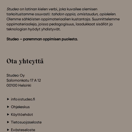
Studeo
on latinan kielen verbi, joka kuvailee olemisen
tarkoitustamme osuvasti:
tahdon oppia
,
omistaudun
,
opiskelen
.
Olemme sähköisten oppimateriaalien kustantaja. Suunnittelemme
oppimateriaaleja, joissa pedagogisuus, laadukkaat sisällöt ja
teknologian hyödyt yhdistyvät.
Studeo – paremman oppimisen puolesta.
Ota yhteyttä
Studeo Oy
Salomonkatu 17 A 12
00100 Helsinki
info@studeo.fi
Ohjekeskus
Käyttöehdot
Tietosuojaseloste
Evästeseloste