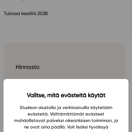
In English
Tulossa kesällä 2028.
Hinnasto
Valitse, mitä evästeitä käytät
Studeon alustalla ja verkkosivuilla käytetään
evästeitä. Välttämättömät evästeet
Tilaa
mahdollistavat palvelun oikeanlaisen toiminnan, ja
ne ovat aina päällä. Voit lisäksi hyväksyä