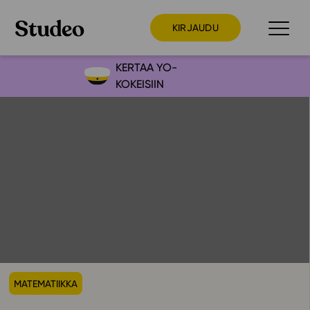
KIRJAUDU
KERTAA YO-
KOKEISIIN
Preppaaja
Opettaja
Opiskelija
Huoltaja
Kokeilutarjous
Ainstain
Alakoulu
Yläkoulu
MATEMATIIKKA
Lukio
Ajankohtaista