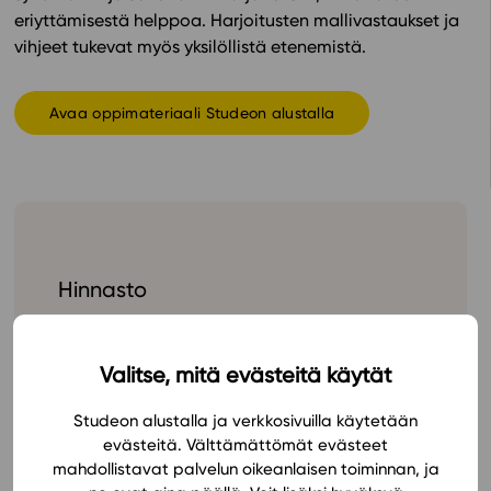
eriyttämisestä helppoa. Harjoitusten mallivastaukset ja
In English
vihjeet tukevat myös yksilöllistä etenemistä.
Avaa oppimateriaali Studeon alustalla
Hinnasto
Valitse, mitä evästeitä käytät
Studeon alustalla ja verkkosivuilla käytetään
evästeitä. Välttämättömät evästeet
mahdollistavat palvelun oikeanlaisen toiminnan, ja