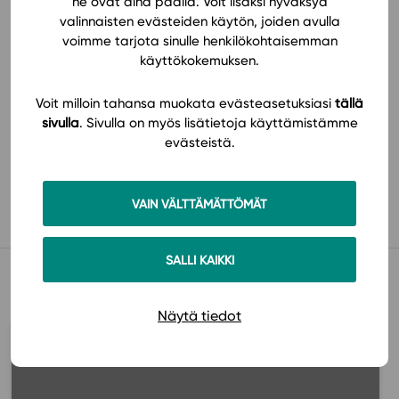
Tilaa
ne ovat aina päällä. Voit lisäksi hyväksyä
valinnaisten evästeiden käytön, joiden avulla
voimme tarjota sinulle henkilökohtaisemman
käyttökokemuksen.
Voit milloin tahansa muokata evästeasetuksiasi
tällä
sivulla
. Sivulla on myös lisätietoja käyttämistämme
evästeistä.
Käyttöönotto
VAIN VÄLTTÄMÄTTÖMÄT
SALLI KAIKKI
Muista myös tämä
Näytä tiedot