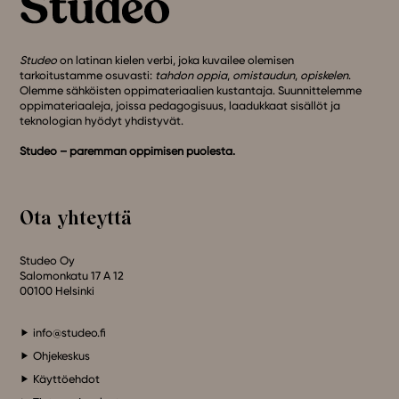
Studeo
on latinan kielen verbi, joka kuvailee olemisen
tarkoitustamme osuvasti:
tahdon oppia
,
omistaudun
,
opiskelen
.
Olemme sähköisten oppimateriaalien kustantaja. Suunnittelemme
oppimateriaaleja, joissa pedagogisuus, laadukkaat sisällöt ja
teknologian hyödyt yhdistyvät.
Studeo – paremman oppimisen puolesta.
Ota yhteyttä
Studeo Oy
Salomonkatu 17 A 12
00100 Helsinki
info@studeo.fi
Ohjekeskus
Käyttöehdot