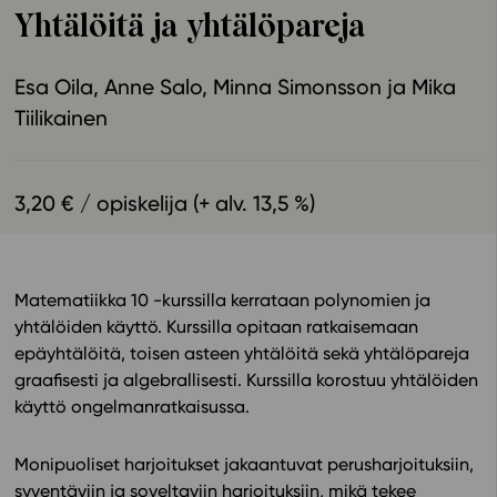
Yhtälöitä ja yhtälöpareja
Ominaisuudet
Tapahtumakalenteri
Esa Oila
Anne Salo
Minna Simonsson
Mika
Webinaari­tallenteet
Tiilikainen
Yhteisö
Suosittelut
Ohjekeskus
3,20 € / opiskelija (+ alv. 13,5 %)
Ohjevideot
Oppikirjailijat
Tiimi
Matematiikka 10 -kurssilla kerrataan polynomien ja
Tietoa meistä
yhtälöiden käyttö. Kurssilla opitaan ratkaisemaan
Eettiset periaatteet tekoälyn käyttöön
epäyhtälöitä, toisen asteen yhtälöitä sekä yhtälöpareja
graafisesti ja algebrallisesti. Kurssilla korostuu yhtälöiden
Tilaa uutiskirje
käyttö ongelmanratkaisussa.
Ota yhteyttä
Monipuoliset harjoitukset jakaantuvat perusharjoituksiin,
syventäviin ja soveltaviin harjoituksiin, mikä tekee