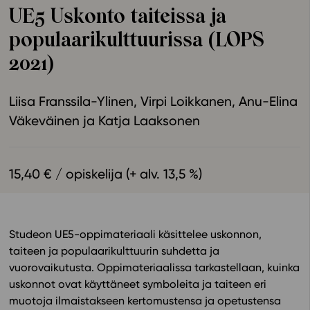
UE5 Uskonto taiteissa ja
Ominaisuudet
populaarikulttuurissa (LOPS
Tapahtumakalenteri
Webinaari­tallenteet
2021)
Yhteisö
Suosittelut
Liisa Franssila-Ylinen
Virpi Loikkanen
Anu-Elina
Ohjekeskus
Väkeväinen
Katja Laaksonen
Ohjevideot
Oppikirjailijat
15,40 € / opiskelija (+ alv. 13,5 %)
Tiimi
Tietoa meistä
Eettiset periaatteet tekoälyn käyttöön
Studeon UE5-oppimateriaali käsittelee uskonnon,
Tilaa uutiskirje
taiteen ja populaarikulttuurin suhdetta ja
Ota yhteyttä
vuorovaikutusta. Oppimateriaalissa tarkastellaan, kuinka
uskonnot ovat käyttäneet symboleita ja taiteen eri
muotoja ilmaistakseen kertomustensa ja opetustensa