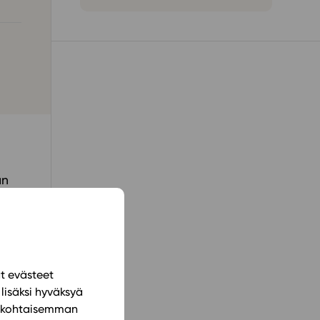
ailijat
meistä
t periaatteet
n käyttöön
än
ään
ät evästeet
lisäksi hyväksyä
ilökohtaisemman