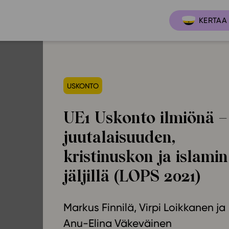
KERTAA 
USKONTO
Ajankoh
Lukio
Ominai
t
LOPS 2021
UE1 Uskonto ilmiönä –
Tapaht
it
GLP 2021
juutalaisuuden,
Webinaa
ssit
Oppimateriaalit
kristinuskon ja islamin
Yhteisö
Hinnasto
jäljillä (LOPS 2021)
Suositt
Lukion pakettilisenssi
Ohjeke
Käyttöönotto
Markus Finnilä
Virpi Loikkanen
Ohjevi
Bruksanvisning
Anu-Elina Väkeväinen