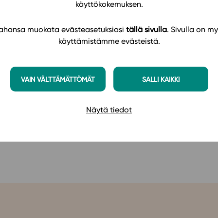
käyttökokemuksen.
 videot, erityyppiset oppimistehtävät, uskontojen autentt
iin lisäävät opiskelijan uskonto- ja kulttuurilukutaitoa. N
 tahansa muokata evästeasetuksiasi
tällä sivulla
. Sivulla on my
ksellisista kysymyksistä ja toimia moniuskontoisessa ja
käyttämistämme evästeistä.
apahtuu yksilöllisesti ja vuorovaikutuksessa toisten
VAIN VÄLTTÄMÄTTÖMÄT
SALLI KAIKKI
jen ja viestintäteknologian avulla. Opiskelijan oman
 seuraaminen ja arviointi on helppoa niin opiskelijalle
Näytä tiedot