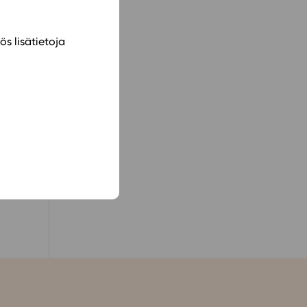
iset
e
ös lisätietoja