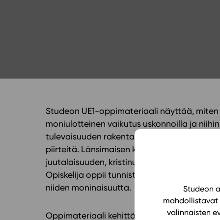
Yläkoulu
KIRJAUDU
Oppiainesarja
Oppimateriaal
Yläkoulun lisen
Hinnasto
Käyttöönotto
Tilaa
Studeon UE1-oppimateriaali näyttää, miten 
moniulotteinen vaikutus uskonnoilla ja niihin 
tulevaisuuden rakentamisessa. Uskonnollisu
piirteitä. Länsimaisen kulttuurin ja maailm
juutalaisuuden, kristinuskon ja islamin yhteis
Opiskelija oppii tunnistamaan ja vertailema
niiden moninaisuutta.
Studeon al
mahdollistavat 
valinnaisten e
Oppimateriaali kehittää opiskelijan laaja-a