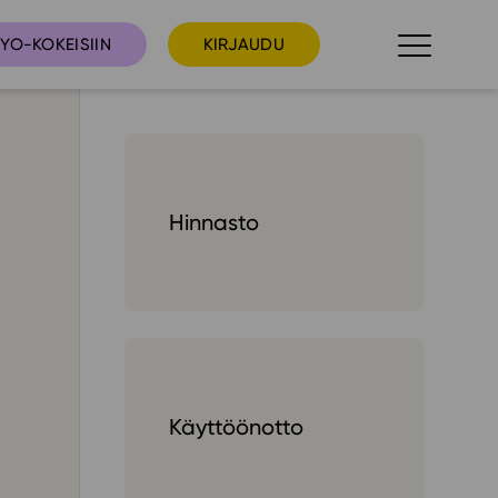
YO-KOKEISIIN
KIRJAUDU
taista
Tilaa uutiskirje
Hinnasto
suudet
Ota yhteyttä
umakalenteri
ri­tallenteet
In English
elut
Käyttöönotto
skus
deot