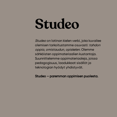
Studeo
on latinan kielen verbi, joka kuvailee
olemisen tarkoitustamme osuvasti:
tahdon
oppia
,
omistaudun
,
opiskelen
. Olemme
sähköisten oppimateriaalien kustantaja.
Suunnittelemme oppimateriaaleja, joissa
pedagogisuus, laadukkaat sisällöt ja
teknologian hyödyt yhdistyvät.
Studeo – paremman oppimisen puolesta.