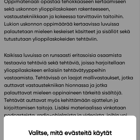
Oppimateriaali opastaa tehokkaaseen kertaamiseen
sekä uskonnon ylioppilaskokeen rakenteeseen,
In English
vastaustekniikkaan ja kokeessa tarvittaviin taitoihin.
Lukion uskonnon oppimäärää kertaavissa luvuissa
palautetaan mieleen keskeiset käsitteet ja sisällöt sekä
tutustutaan ylioppilaskokeiden tehtäviin.
Kaikissa luvuissa on runsaasti eritasoisia osaamista
testaavia tehtäviä sekä tehtäviä, joissa harjoitellaan
ylioppilaskokeen erilaisiin tehtävätyyppeihin
vastaamista. Tehtävissä on laajat mallivastaukset, jotka
auttavat vastaustekniikan hionnassa ja jotka
palauttavat mieleen oppinaineen tärkeitä sisältöjä.
Tehtävät auttavat myös kehittämään ajattelun ja
kirjoittamisen taitoja. Lisäksi materiaalissa vinkataan
podcasteista, radio-ohjelmista ja videoista, joihin voi
tutustua kertaamisen tukena.
Valitse, mitä evästeitä käytät