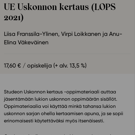
UE Uskonnon kertaus (LOPS
Ominaisuudet
2021)
Tapahtumakalenteri
Webinaari­tallenteet
Liisa Franssila-Ylinen
Virpi Loikkanen
Anu-
Yhteisö
Elina Väkeväinen
Suosittelut
Ohjekeskus
Ohjevideot
17,60 € / opiskelija (+ alv. 13,5 %)
Oppikirjailijat
Tiimi
Tietoa meistä
Studeon Uskonnon kertaus -oppimateriaali auttaa
Eettiset periaatteet tekoälyn käyttöön
jäsentämään lukion uskonnon oppimäärän sisällöt.
Tilaa uutiskirje
Oppimateriaalia voi käyttää minkä tahansa lukion
uskonnon sarjan ohella kertaamisen apuna, ja se sopii
Ota yhteyttä
erinomaisesti käytettäväksi myös itsenäisesti.