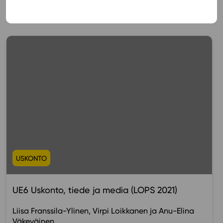
Muista myös tämä
USKONTO
UE6 Uskonto, tiede ja media (LOPS 2021)
Liisa Franssila-Ylinen
Virpi Loikkanen
Anu-Elina
Väkeväinen